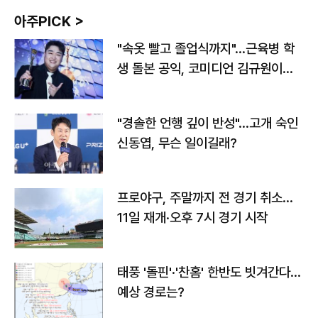
아주PICK >
"속옷 빨고 졸업식까지"…근육병 학
생 돌본 공익, 코미디언 김규원이었
다
"경솔한 언행 깊이 반성"…고개 숙인
신동엽, 무슨 일이길래?
프로야구, 주말까지 전 경기 취소…
11일 재개·오후 7시 경기 시작
태풍 '돌핀'·'찬홈' 한반도 빗겨간다…
예상 경로는?