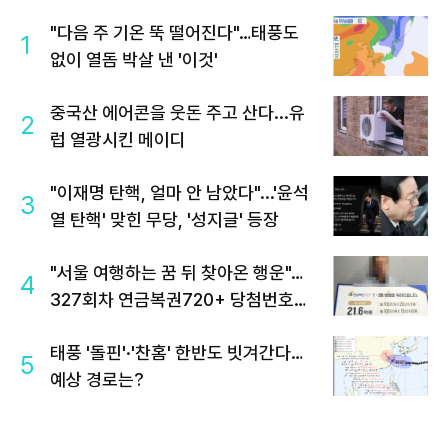
"다음 주 기온 뚝 떨어진다"…태풍도
1
없이 열돔 박살 낸 '이것'
중국산 에어콘을 웃돈 주고 산다...유
2
럽 열광시킨 메이디
"이재명 탄핵, 얼마 안 남았다"...'윤석
3
열 탄핵' 맞힌 무당, '성지글' 등장
"서울 여행하는 꿈 뒤 찾아온 행운"…
4
327회차 연금복권720+ 당첨번호조
회 주목
태풍 '돌핀'·'찬홈' 한반도 빗겨간다…
5
예상 경로는?