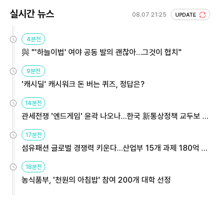
실시간 뉴스
08.07 21:25
UPDATE
4분전
與 "'하늘이법' 여야 공동 발의 괜찮아…그것이 협치"
9분전
'캐시딜' 캐시워크 돈 버는 퀴즈, 정답은?
14분전
관세전쟁 '엔드게임' 윤곽 나오나…한국 新통상정책 교두보 활
용해야
17분전
섬유패션 글로벌 경쟁력 키운다…산업부 15개 과제 180억 지
원
18분전
농식품부, '천원의 아침밥' 참여 200개 대학 선정