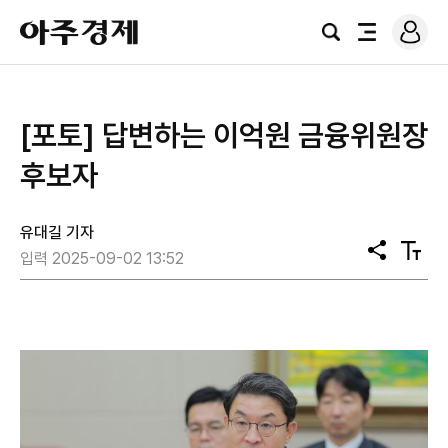
로
아
그
검
전
주
인
색
체
경
메
제
뉴
[포토] 답변하는 ​​​​​​​이억원 금융위원장
후보자
유대길 기자
공
텍
입력 2025-09-02 13:52
유
스
트
크
기