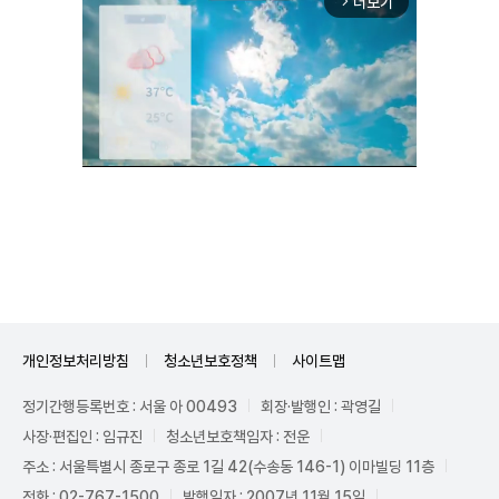
더보기
arrow_forward_ios
Unmute
개인정보처리방침
청소년보호정책
사이트맵
정기간행등록번호 : 서울 아 00493
회장·발행인 : 곽영길
사장·편집인 : 임규진
청소년보호책임자 : 전운
주소 : 서울특별시 종로구 종로 1길 42(수송동 146-1) 이마빌딩 11층
전화 : 02-767-1500
발행일자 : 2007년 11월 15일