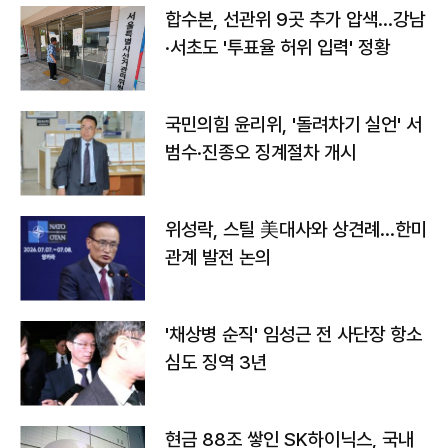
합수본, 선관위 9곳 추가 압색…강남
·서초도 '투표율 허위 입력' 정황
국민의힘 윤리위, '돌려차기 실언' 서
범수·진종오 징계절차 개시
위성락, 스틸 美대사와 상견례…한미
관계 발전 논의
'채상병 순직' 임성근 전 사단장 항소
심도 징역 3년
현금 88조 쌓인 SK하이닉스, 국내