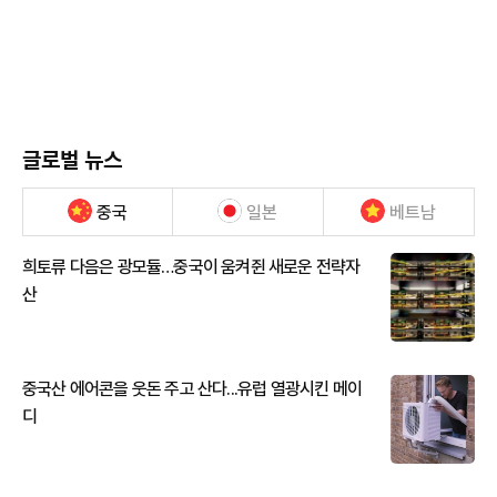
글로벌 뉴스
중국
일본
베트남
희토류 다음은 광모듈…중국이 움켜쥔 새로운 전략자
산
중국산 에어콘을 웃돈 주고 산다...유럽 열광시킨 메이
디