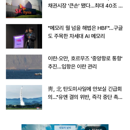
채권시장 '큰손' 됐다…최대 40조 투
자
"메모리 월 넘을 해법은 HBF"…구글
도 주목한 차세대 AI 메모리
이란·오만, 호르무즈 '중앙항로 통항'
추진…입항은 이란 관리
靑, 北 탄도미사일에 안보실 긴급회
의…"유엔 결의 위반, 즉각 중단 촉
구"