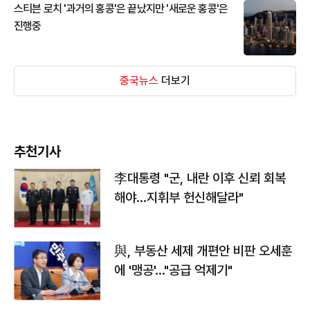
스티븐 로치 '과거의 홍콩'은 끝났지만 '새로운 홍콩'은
진행중
중국뉴스
더보기
추천기사
李대통령 "군, 내란 이후 신뢰 회복
해야…지휘부 헌신해달라"
與, 부동산 세제 개편안 비판 오세훈
에 '맹공'…"공급 억제기"