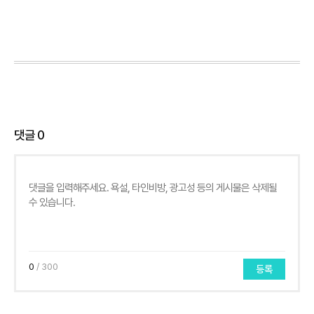
댓글
0
0
/ 300
등록