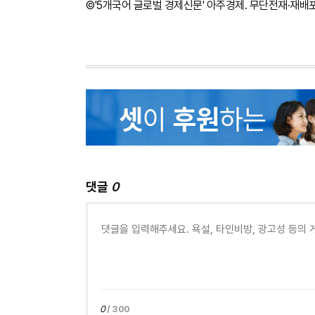
©'5개국어 글로벌 경제신문' 아주경제. 무단전재·재배
댓글
0
0
/ 300