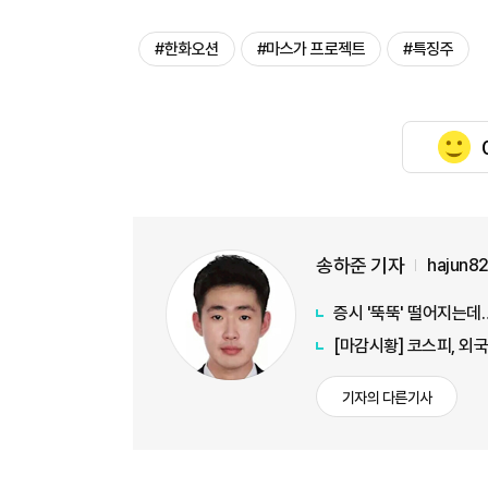
#한화오션
#마스가 프로젝트
#특징주
송하준 기자
hajun8
증시 '뚝뚝' 떨어지는
[마감시황] 코스피, 외국
기자의 다른기사