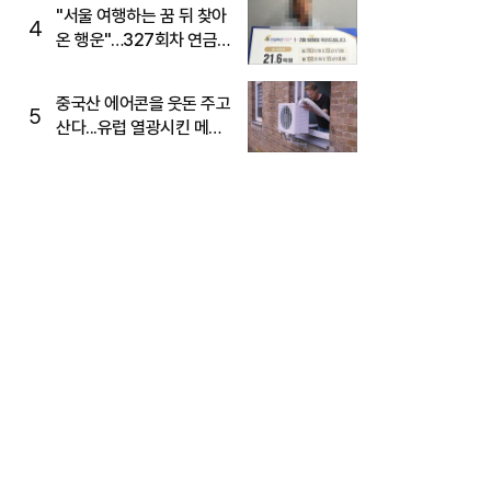
"서울 여행하는 꿈 뒤 찾아
4
온 행운"…327회차 연금
복권720+ 당첨번호조회
주목
중국산 에어콘을 웃돈 주고
5
산다...유럽 열광시킨 메이
디