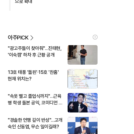
으로 확대
아주PICK
"광고주들이 찾아줘"…진태현,
'이숙캠' 하차 후 근황 공개
13호 태풍 '돌핀'·15호 '찬홈'
현재 위치는?
"속옷 빨고 졸업식까지"…근육
병 학생 돌본 공익, 코미디언 김
규원이었다
"경솔한 언행 깊이 반성"…고개
숙인 신동엽, 무슨 일이길래?