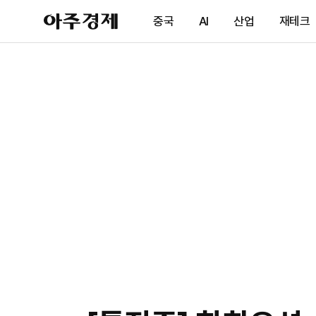
아
중국
AI
산업
재테크
주
경
제