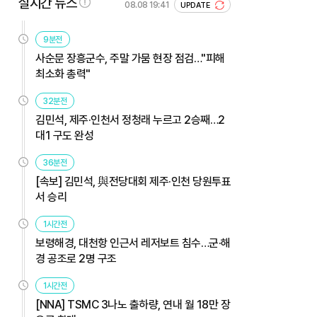
실시간 뉴스
08.08 19:41
UPDATE
9분전
사순문 장흥군수, 주말 가뭄 현장 점검…"피해
최소화 총력"
32분전
김민석, 제주·인천서 정청래 누르고 2승째…2
대1 구도 완성
36분전
[속보] 김민석, 與전당대회 제주·인천 당원투표
서 승리
1시간전
보령해경, 대천항 인근서 레저보트 침수…군·해
경 공조로 2명 구조
1시간전
[NNA] TSMC 3나노 출하량, 연내 월 18만 장