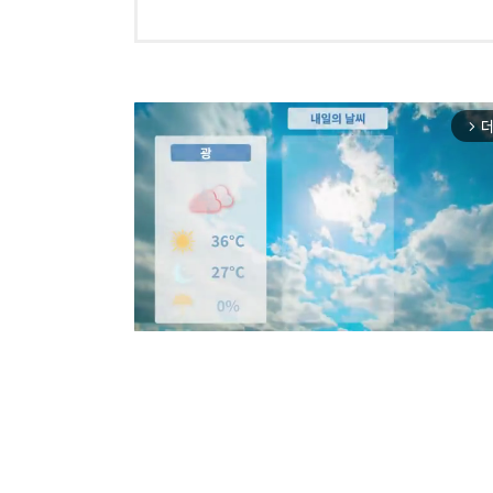
더
arrow_forward_ios
Mut