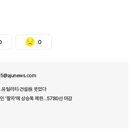
0
0
25@ajunews.com
데…유틸리티·건설株 웃었다
인 '팔자'에 상승폭 제한…5780선 마감