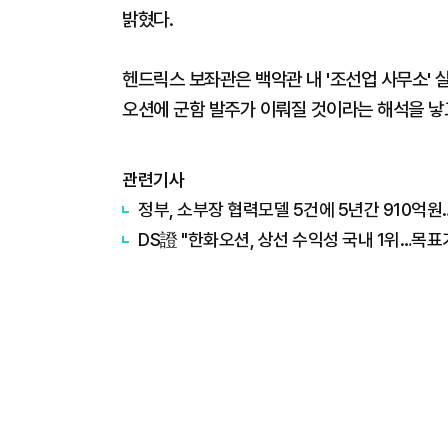
밝혔다.
헨드릭스 보좌관은 백악관 내 '조선업 사무소' 
오션에 군함 발주가 이뤄질 것이라는 해석을 낳
관련기사
정부, 소부장 협력모델 5건에 5년간 910억원…
DS證 "한화오션, 상선 수익성 국내 1위…목표