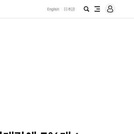
로
English
日本語
그
검
전
인
색
체
메
뉴