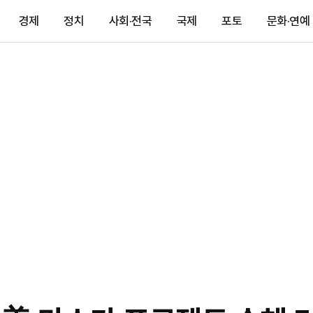
경제
정치
사회·전국
국제
포토
문화·연예