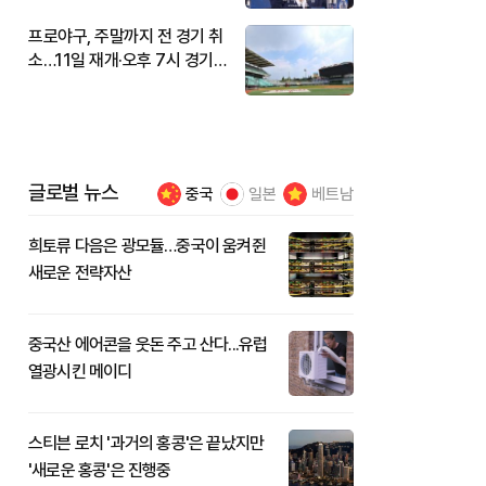
프로야구, 주말까지 전 경기 취
소…11일 재개·오후 7시 경기
시작
글로벌 뉴스
중국
일본
베트남
희토류 다음은 광모듈…중국이 움켜쥔
새로운 전략자산
중국산 에어콘을 웃돈 주고 산다...유럽
열광시킨 메이디
스티븐 로치 '과거의 홍콩'은 끝났지만
'새로운 홍콩'은 진행중