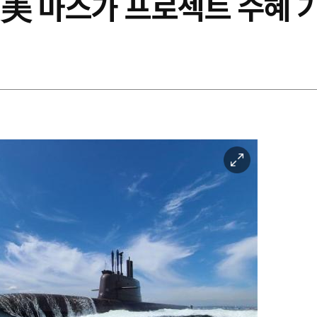
, 美 마스가 프로젝트 수혜
이
미
지
확
대