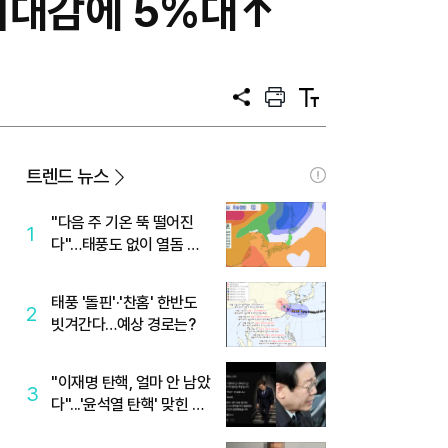
 기대감에 5%대↑
공
프
텍
유
린
스
트
트
크
기
트렌드 뉴스
"다음 주 기온 뚝 떨어진
1
다"…태풍도 없이 열돔 박
살 낸 '이것'
태풍 '돌핀'·'찬홈' 한반도
2
빗겨간다…예상 경로는?
"이재명 탄핵, 얼마 안 남았
3
다"...'윤석열 탄핵' 맞힌 무
당, '성지글' 등장