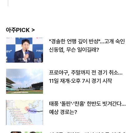
아주PICK >
"경솔한 언행 깊이 반성"…고개 숙인
신동엽, 무슨 일이길래?
프로야구, 주말까지 전 경기 취소…
11일 재개·오후 7시 경기 시작
태풍 '돌핀'·'찬홈' 한반도 빗겨간다…
예상 경로는?