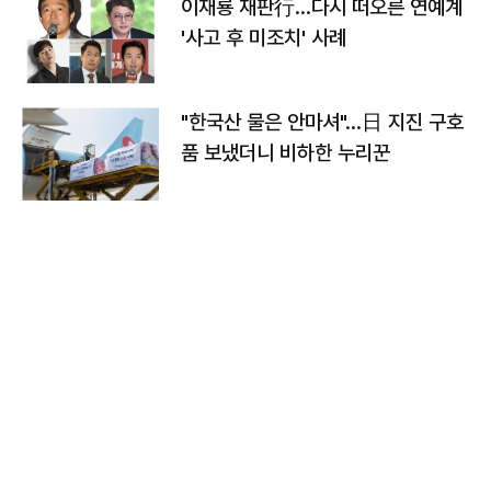
이재룡 재판行…다시 떠오른 연예계
'사고 후 미조치' 사례
"한국산 물은 안마셔"…日 지진 구호
품 보냈더니 비하한 누리꾼