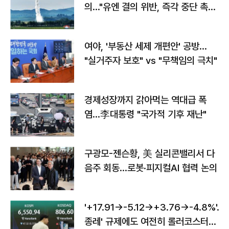
의…"유엔 결의 위반, 즉각 중단 촉
구"
여야, '부동산 세제 개편안' 공방…
"실거주자 보호" vs "무책임의 극치"
경제성장까지 갉아먹는 역대급 폭
염…李대통령 "국가적 기후 재난"
구광모-젠슨황, 美 실리콘밸리서 다
음주 회동…로봇·피지컬AI 협력 논의
'+17.91→-5.12→+3.76→-4.8%'…'
종레' 규제에도 여전히 롤러코스터