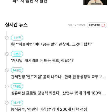
파트서 숨진 채 발견
실시간 뉴스
08.07 13:53
UPDATE
4분전
與 "'하늘이법' 여야 공동 발의 괜찮아…그것이 협치"
9분전
'캐시딜' 캐시워크 돈 버는 퀴즈, 정답은?
14분전
관세전쟁 '엔드게임' 윤곽 나오나…한국 新통상정책 교두보 활
용해야
17분전
섬유패션 글로벌 경쟁력 키운다…산업부 15개 과제 180억 지
원
18분전
농식품부, '천원의 아침밥' 참여 200개 대학 선정