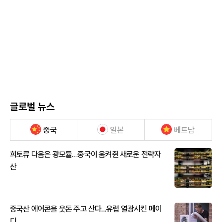
글로벌 뉴스
중국
일본
베트남
희토류 다음은 광모듈…중국이 움켜쥔 새로운 전략자
산
중국산 에어콘을 웃돈 주고 산다...유럽 열광시킨 메이
디