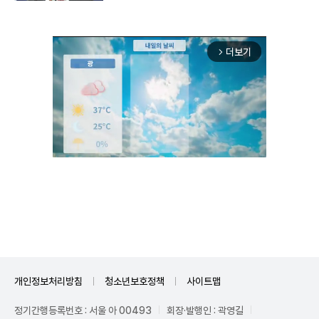
더보기
arrow_forward_ios
Unmute
개인정보처리방침
청소년보호정책
사이트맵
정기간행등록번호 : 서울 아 00493
회장·발행인 : 곽영길