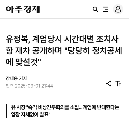
로
아
그
검
전
주
인
색
체
경
메
제
뉴
유정복, 계엄당시 시간대별 조치사
항 재차 공개하며 "당당히 정치공세
에 맞설것"
강대웅 기자
공
텍
입력 2025-09-01 21:44
유
스
트
크
기
유 시장 "즉각 비상간부회의를 소집...계엄에 반대한다는
입장 지체없이 발표"