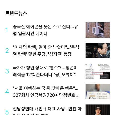
트렌드뉴스
중국산 에어콘을 웃돈 주고 산다...유
1
럽 열광시킨 메이디
"이재명 탄핵, 얼마 안 남았다"...'윤석
2
열 탄핵' 맞힌 무당, '성지글' 등장
국가가 청년 상대로 '통수'?...청년미
3
래적금 12% 준다더니 "응, 오류야"
"서울 여행하는 꿈 뒤 찾아온 행운"…
4
327회차 연금복권720+ 당첨번호조
회 주목
신남성연대 배인규 대표 사망…인천 아
5