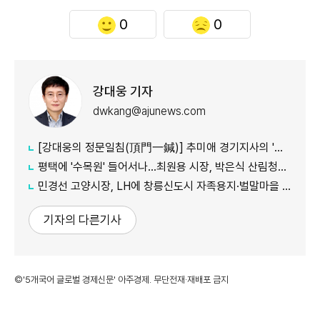
0
0
강대웅 기자
dwkang@ajunews.com
[강대웅의 정문일침(頂門一鍼)] 추미애 경기지사의 '지방세입구조 개혁' 정부가 답할 차례다
평택에 '수목원' 들어서나...최원용 시장, 박은식 산림청장에게 국유지 활용 건의
민경선 고양시장, LH에 창릉신도시 자족용지·벌말마을 편입 협조 요청
기자의 다른기사
©'5개국어 글로벌 경제신문' 아주경제. 무단전재·재배포 금지