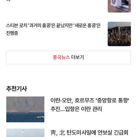
스티븐 로치 '과거의 홍콩'은 끝났지만 '새로운 홍콩'은
진행중
중국뉴스
더보기
추천기사
이란·오만, 호르무즈 '중앙항로 통항'
추진…입항은 이란 관리
靑, 北 탄도미사일에 안보실 긴급회