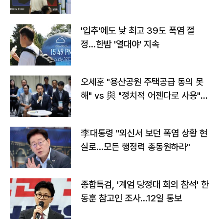
타는 코스피
'입추'에도 낮 최고 39도 폭염 절
정…한밤 '열대야' 지속
오세훈 "용산공원 주택공급 동의 못
해" vs 與 "정치적 어젠다로 사용"
맞불
李대통령 "외신서 보던 폭염 상황 현
실로…모든 행정력 총동원하라"
종합특검, '계엄 당정대 회의 참석' 한
동훈 참고인 조사...12일 통보