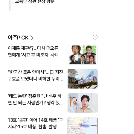
교육부 장관 현장 방문
아주PICK
이재룡 재판行…다시 떠오른
연예계 '사고 후 미조치' 사례
"한국산 물은 안마셔"…日 지진
구호품 보냈더니 비하한 누리
꾼
'태도 논란' 정준원 "난 배우 하
면 안 되는 사람인가? 생각 했
다"
13호 '돌핀' 이어 14호 태풍 '구
지라'·15호 태풍 '찬홈' 발생…
현재 위치와 이동경로는?