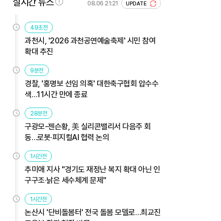
실시간 뉴스
08.06 21:21
UPDATE
49초전
과천시, '2026 과천공연예술축제' 시민 참여
확대 추진
9분전
경찰, '홍명보 선임 의혹' 대한축구협회 압수수
색…11시간 만에 종료
28분전
구광모-젠슨황, 美 실리콘밸리서 다음주 회
동…로봇·피지컬AI 협력 논의
1시간전
추미애 지사 "경기도 재정난 복지 확대 아닌 인
구구조·낡은 세수체계 문제"
1시간전
논산시 '단비돌봄터' 전국 돌봄 모델로…최교진