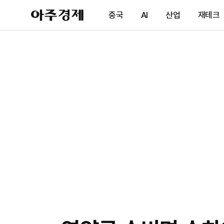
아
중국
AI
산업
재테크
주
경
제