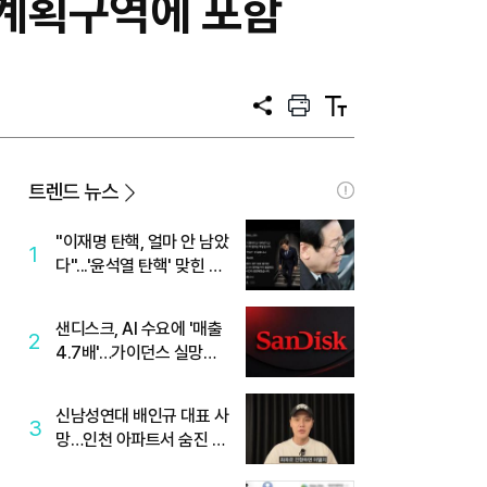
상계획구역에 포함
공
프
텍
유
린
스
트
트
크
기
트렌드 뉴스
"이재명 탄핵, 얼마 안 남았
1
다"...'윤석열 탄핵' 맞힌 무
당, '성지글' 등장
샌디스크, AI 수요에 '매출
2
4.7배'…가이던스 실망에
'주가는 하락'
신남성연대 배인규 대표 사
3
망…인천 아파트서 숨진 채
발견