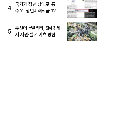
국가가 청년 상대로 '통
4
수'?...청년미래적금 12%
준다더니 "응, 오류야"
두산에너빌리티, SMR 세
5
제 지원·빌 게이츠 방한 기
대에 5%대 강세