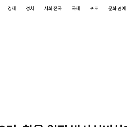
경제
정치
사회·전국
국제
포토
문화·연예