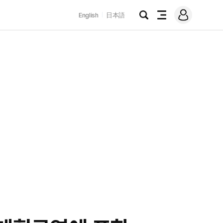
로
English
日本語
그
검
전
인
색
체
메
뉴