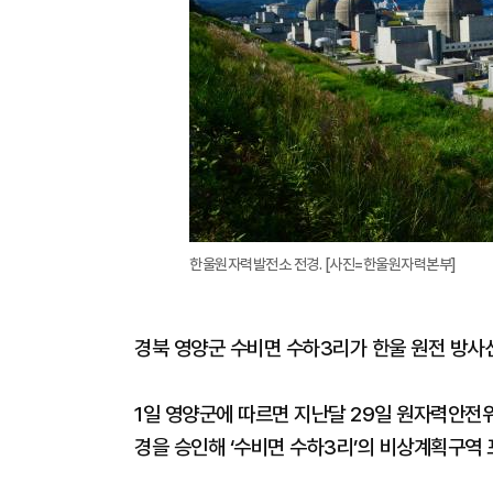
한울원자력발전소 전경. [사진=한울원자력본부]
경북 영양군 수비면 수하3리가 한울 원전 방
1일 영양군에 따르면 지난달 29일 원자력안전
경을 승인해 ‘수비면 수하3리’의 비상계획구역 