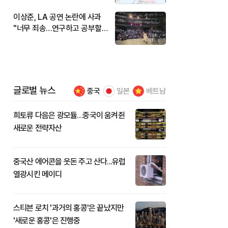
이상준, LA 공연 논란에 사과
"너무 죄송…연구하고 공부할
것"
글로벌 뉴스
중국
일본
베트남
희토류 다음은 광모듈…중국이 움켜쥔
새로운 전략자산
중국산 에어콘을 웃돈 주고 산다...유럽
열광시킨 메이디
스티븐 로치 '과거의 홍콩'은 끝났지만
'새로운 홍콩'은 진행중