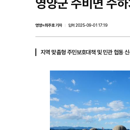
영양군 수비면 수하
영양=최주호 기자
입력 2025-09-01 17:19
지역 맞춤형 주민보호대책 및 민관 협동 