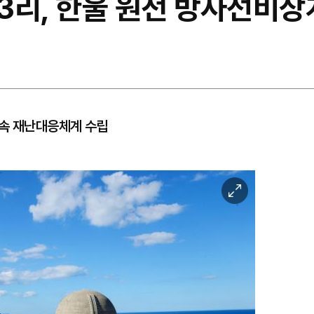
3리, 한울 원전 방사선비
신속 재난대응체계 수립
이
미
지
확
대