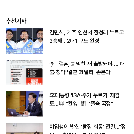
추천기사
김민석, 제주·인천서 정청래 누르고
2승째…2대1 구도 완성
李 "결혼, 희망찬 새 출발돼야"… 대
출·청약 '결혼 페널티' 손본다
李대통령 'ISA·주가 누르기' 재검
토…與 "환영" 野 "졸속 국정"
이임생이 밝힌 '빵집 회동' 전말…"정