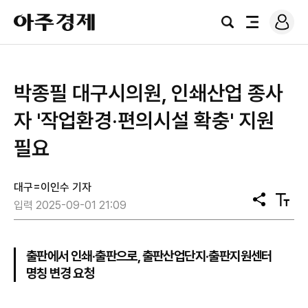
로
아
그
검
전
주
인
색
체
경
메
제
뉴
박종필 대구시의원, 인쇄산업 종사
자 '작업환경‧편의시설 확충' 지원
필요
대구=이인수 기자
공
텍
입력 2025-09-01 21:09
유
스
트
크
기
출판에서 인쇄·출판으로, 출판산업단지·출판지원센터
명칭 변경 요청