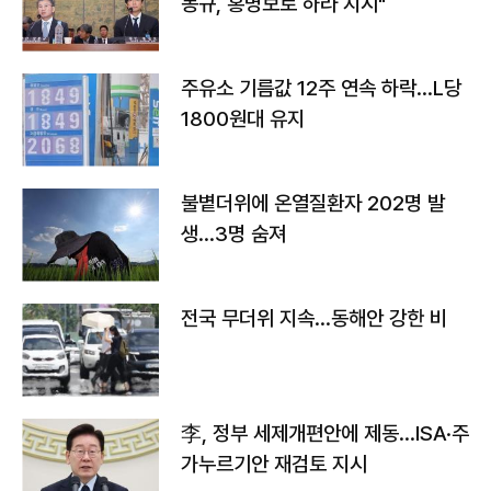
몽규, 홍명보로 하라 지시"
주유소 기름값 12주 연속 하락…L당
1800원대 유지
불볕더위에 온열질환자 202명 발
생…3명 숨져
전국 무더위 지속…동해안 강한 비
李, 정부 세제개편안에 제동…ISA·주
가누르기안 재검토 지시