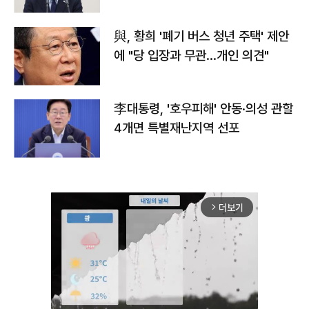
與, 황희 '폐기 버스 청년 주택' 제안
에 "당 입장과 무관…개인 의견"
李대통령, '호우피해' 안동·의성 관할
4개면 특별재난지역 선포
더보기
arrow_forward_ios