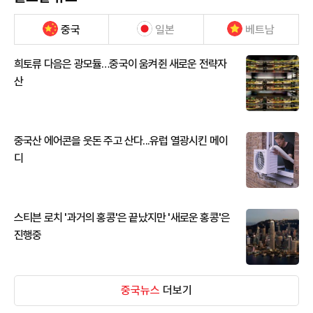
중국
일본
베트남
희토류 다음은 광모듈…중국이 움켜쥔 새로운 전략자
산
중국산 에어콘을 웃돈 주고 산다...유럽 열광시킨 메이
디
스티븐 로치 '과거의 홍콩'은 끝났지만 '새로운 홍콩'은
진행중
중국뉴스
더보기