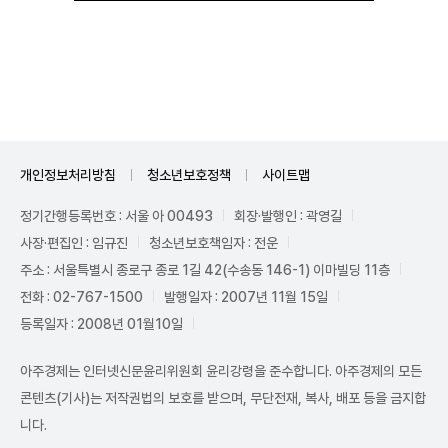
Unmute
개인정보처리방침
청소년보호정책
사이트맵
정기간행등록번호 : 서울 아 00493
회장·발행인 : 곽영길
사장·편집인 : 임규진
청소년보호책임자 : 전운
주소 : 서울특별시 종로구 종로 1길 42(수송동 146-1) 이마빌딩 11층
전화 : 02-767-1500
발행일자 : 2007년 11월 15일
등록일자 : 2008년 01월10일
아주경제는 인터넷신문윤리위원회 윤리강령을 준수합니다. 아주경제의 모든
콘텐츠(기사)는 저작권법의 보호를 받으며, 무단전재, 복사, 배포 등을 금지합
니다.