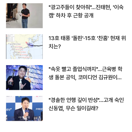
"광고주들이 찾아줘"…진태현, '이숙
캠' 하차 후 근황 공개
13호 태풍 '돌핀'·15호 '찬홈' 현재 위
치는?
"속옷 빨고 졸업식까지"…근육병 학
생 돌본 공익, 코미디언 김규원이었
다
"경솔한 언행 깊이 반성"…고개 숙인
신동엽, 무슨 일이길래?