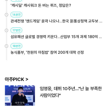
'캐시딜' 캐시워크 돈 버는 퀴즈, 정답은?
14분전
관세전쟁 '엔드게임' 윤곽 나오나…한국 新통상정책 교두보 활
용해야
17분전
섬유패션 글로벌 경쟁력 키운다…산업부 15개 과제 180억 지
원
18분전
농식품부, '천원의 아침밥' 참여 200개 대학 선정
아주PICK >
임영웅, 데뷔 10주년…"난 늘 부족한
사람이었다"