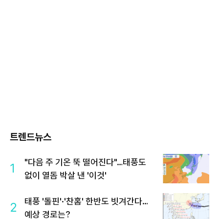
트렌드뉴스
"다음 주 기온 뚝 떨어진다"…태풍도
1
없이 열돔 박살 낸 '이것'
태풍 '돌핀'·'찬홈' 한반도 빗겨간다…
2
예상 경로는?