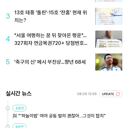
13호 태풍 '돌핀'·15호 '찬홈' 현재 위
3
치는?
"서울 여행하는 꿈 뒤 찾아온 행운"…
4
327회차 연금복권720+ 당첨번호조
회 주목
5
'축구의 신' 메시 부친상…향년 68세
실시간 뉴스
08.09 13:06
UPDATE
4분전
與 "'하늘이법' 여야 공동 발의 괜찮아…그것이 협치"
9분전