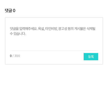
댓글
0
0
/ 300
등록