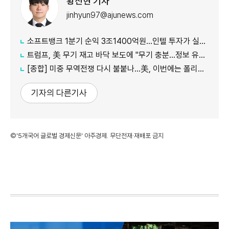
황진현 기자
jinhyun97@ajunews.com
소프트뱅크 1분기 순익 3조1400억원…인텔 투자가 실적 견인
트럼프, 美 무기 재고 바닥 보도에 "무기 충분…정보 유출자에 장기형"
[종합] 미중 무역전쟁 다시 불붙나…美, 이번에는 폴리실리콘 관세 15% 추진
기자의 다른기사
©'5개국어 글로벌 경제신문' 아주경제. 무단전재·재배포 금지