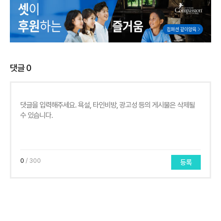
댓글
0
0
/ 300
등록