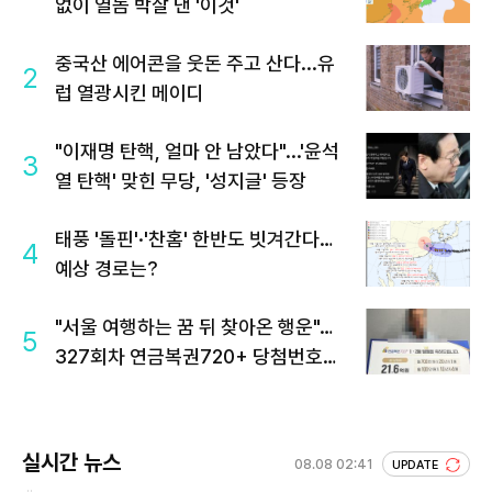
없이 열돔 박살 낸 '이것'
중국산 에어콘을 웃돈 주고 산다...유
2
럽 열광시킨 메이디
"이재명 탄핵, 얼마 안 남았다"...'윤석
3
열 탄핵' 맞힌 무당, '성지글' 등장
태풍 '돌핀'·'찬홈' 한반도 빗겨간다…
4
예상 경로는?
"서울 여행하는 꿈 뒤 찾아온 행운"…
5
327회차 연금복권720+ 당첨번호조
회 주목
실시간 뉴스
08.08 02:41
UPDATE