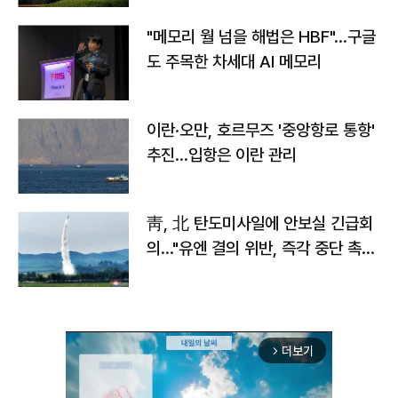
"메모리 월 넘을 해법은 HBF"…구글
도 주목한 차세대 AI 메모리
이란·오만, 호르무즈 '중앙항로 통항'
추진…입항은 이란 관리
靑, 北 탄도미사일에 안보실 긴급회
의…"유엔 결의 위반, 즉각 중단 촉
구"
더보기
arrow_forward_ios