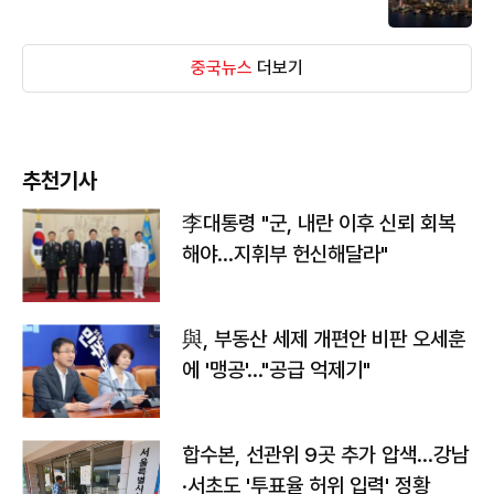
중국뉴스
더보기
추천기사
李대통령 "군, 내란 이후 신뢰 회복
해야…지휘부 헌신해달라"
與, 부동산 세제 개편안 비판 오세훈
에 '맹공'…"공급 억제기"
합수본, 선관위 9곳 추가 압색…강남
·서초도 '투표율 허위 입력' 정황