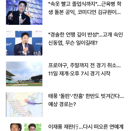
"속옷 빨고 졸업식까지"…근육병 학
생 돌본 공익, 코미디언 김규원이었
다
"경솔한 언행 깊이 반성"…고개 숙인
신동엽, 무슨 일이길래?
프로야구, 주말까지 전 경기 취소…
11일 재개·오후 7시 경기 시작
태풍 '돌핀'·'찬홈' 한반도 빗겨간다…
예상 경로는?
이재룡 재판行…다시 떠오른 연예계