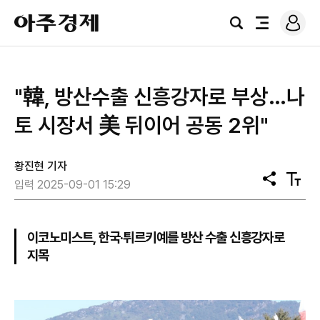
로
아
그
검
전
주
인
색
체
경
메
제
뉴
"韓, 방산수출 신흥강자로 부상…나
토 시장서 美 뒤이어 공동 2위"
황진현 기자
공
텍
입력 2025-09-01 15:29
유
스
트
크
기
이코노미스트, 한국·튀르키예를 방산 수출 신흥강자로
지목