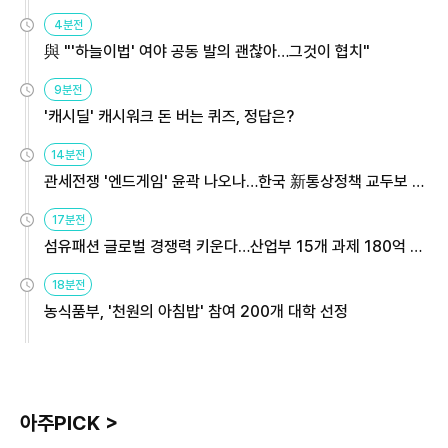
4분전
與 "'하늘이법' 여야 공동 발의 괜찮아…그것이 협치"
9분전
'캐시딜' 캐시워크 돈 버는 퀴즈, 정답은?
14분전
관세전쟁 '엔드게임' 윤곽 나오나…한국 新통상정책 교두보 활
용해야
17분전
섬유패션 글로벌 경쟁력 키운다…산업부 15개 과제 180억 지
원
18분전
농식품부, '천원의 아침밥' 참여 200개 대학 선정
아주PICK >