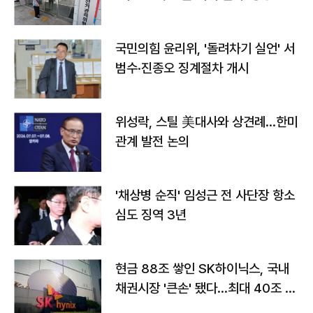
국민의힘 윤리위, '돌려차기 실언' 서
범수·진종오 징계절차 개시
위성락, 스틸 美대사와 상견례…한미
관계 발전 논의
'채상병 순직' 임성근 전 사단장 항소
심도 징역 3년
현금 88조 쌓인 SK하이닉스, 국내
채권시장 '큰손' 됐다…최대 40조 투
자