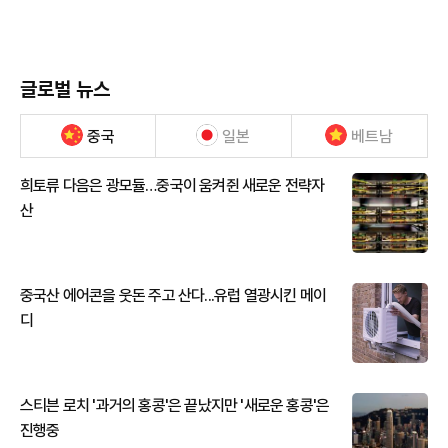
글로벌 뉴스
중국
일본
베트남
희토류 다음은 광모듈…중국이 움켜쥔 새로운 전략자
산
중국산 에어콘을 웃돈 주고 산다...유럽 열광시킨 메이
디
스티븐 로치 '과거의 홍콩'은 끝났지만 '새로운 홍콩'은
진행중