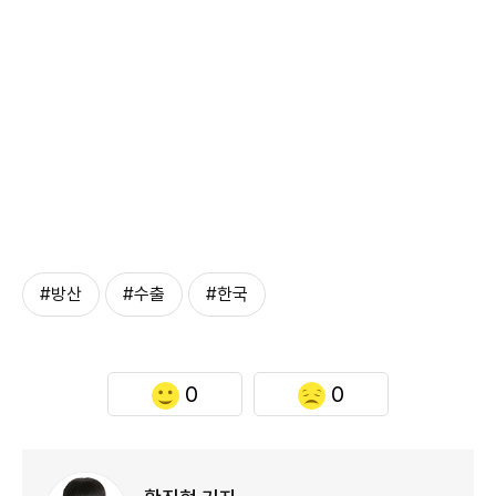
#방산
#수출
#한국
0
0