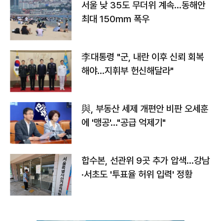
서울 낮 35도 무더위 계속…동해안
최대 150㎜ 폭우
李대통령 "군, 내란 이후 신뢰 회복
해야…지휘부 헌신해달라"
與, 부동산 세제 개편안 비판 오세훈
에 '맹공'…"공급 억제기"
합수본, 선관위 9곳 추가 압색…강남
·서초도 '투표율 허위 입력' 정황