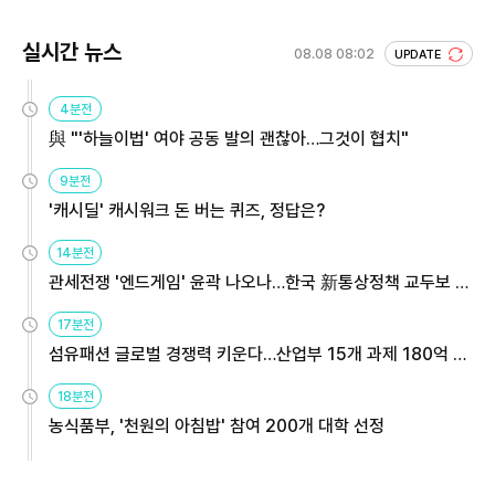
실시간 뉴스
08.08 08:02
UPDATE
4분전
與 "'하늘이법' 여야 공동 발의 괜찮아…그것이 협치"
9분전
'캐시딜' 캐시워크 돈 버는 퀴즈, 정답은?
14분전
관세전쟁 '엔드게임' 윤곽 나오나…한국 新통상정책 교두보 활
용해야
17분전
섬유패션 글로벌 경쟁력 키운다…산업부 15개 과제 180억 지
원
18분전
농식품부, '천원의 아침밥' 참여 200개 대학 선정