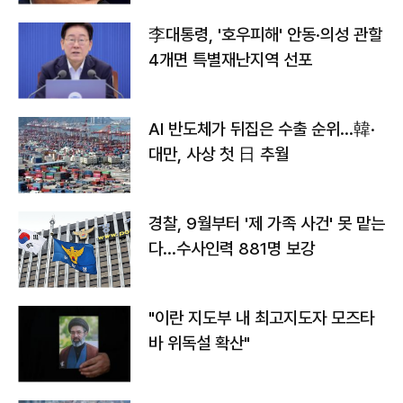
李대통령, '호우피해' 안동·의성 관할
4개면 특별재난지역 선포
AI 반도체가 뒤집은 수출 순위…韓·
대만, 사상 첫 日 추월
경찰, 9월부터 '제 가족 사건' 못 맡는
다…수사인력 881명 보강
"이란 지도부 내 최고지도자 모즈타
바 위독설 확산"