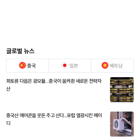
글로벌 뉴스
중국
일본
베트남
희토류 다음은 광모듈…중국이 움켜쥔 새로운 전략자
산
중국산 에어콘을 웃돈 주고 산다...유럽 열광시킨 메이
디