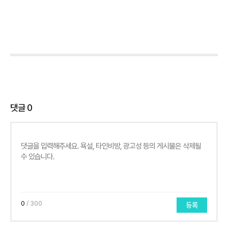
댓글
0
0
/ 300
등록