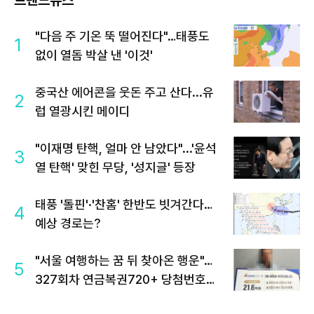
"다음 주 기온 뚝 떨어진다"…태풍도
1
없이 열돔 박살 낸 '이것'
중국산 에어콘을 웃돈 주고 산다...유
2
럽 열광시킨 메이디
"이재명 탄핵, 얼마 안 남았다"...'윤석
3
열 탄핵' 맞힌 무당, '성지글' 등장
태풍 '돌핀'·'찬홈' 한반도 빗겨간다…
4
예상 경로는?
"서울 여행하는 꿈 뒤 찾아온 행운"…
5
327회차 연금복권720+ 당첨번호조
회 주목