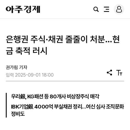
로
아
그
검
전
주
인
색
체
경
메
제
뉴
은행권 주식·채권 줄줄이 처분…현
금 축적 러시
권가림 기자
공
텍
입력 2025-09-01 18:00
유
스
트
크
기
우리銀, KG패션 등 80개사 비상장주식 매각
IBK기업銀 4000억 부실채권 정리…여신 심사 조직문화
정비도