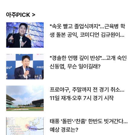
아주PICK >
"속옷 빨고 졸업식까지"…근육병 학
생 돌본 공익, 코미디언 김규원이었
다
"경솔한 언행 깊이 반성"…고개 숙인
신동엽, 무슨 일이길래?
프로야구, 주말까지 전 경기 취소…
11일 재개·오후 7시 경기 시작
태풍 '돌핀'·'찬홈' 한반도 빗겨간다…
예상 경로는?