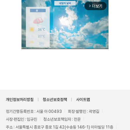
더보기
arrow_forward_ios
Unmute
개인정보처리방침
청소년보호정책
사이트맵
정기간행등록번호 : 서울 아 00493
회장·발행인 : 곽영길
사장·편집인 : 임규진
청소년보호책임자 : 전운
주소 : 서울특별시 종로구 종로 1길 42(수송동 146-1) 이마빌딩 11층