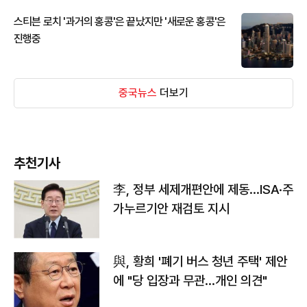
스티븐 로치 '과거의 홍콩'은 끝났지만 '새로운 홍콩'은
진행중
중국뉴스
더보기
추천기사
李, 정부 세제개편안에 제동…ISA·주
가누르기안 재검토 지시
與, 황희 '폐기 버스 청년 주택' 제안
에 "당 입장과 무관…개인 의견"