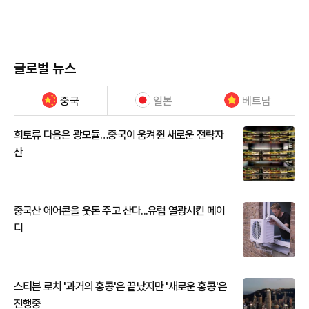
글로벌 뉴스
중국
일본
베트남
희토류 다음은 광모듈…중국이 움켜쥔 새로운 전략자
산
중국산 에어콘을 웃돈 주고 산다...유럽 열광시킨 메이
디
스티븐 로치 '과거의 홍콩'은 끝났지만 '새로운 홍콩'은
진행중