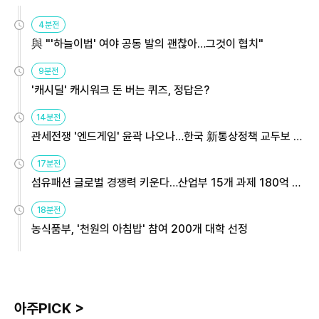
4분전
與 "'하늘이법' 여야 공동 발의 괜찮아…그것이 협치"
9분전
'캐시딜' 캐시워크 돈 버는 퀴즈, 정답은?
14분전
관세전쟁 '엔드게임' 윤곽 나오나…한국 新통상정책 교두보 활
용해야
17분전
섬유패션 글로벌 경쟁력 키운다…산업부 15개 과제 180억 지
원
18분전
농식품부, '천원의 아침밥' 참여 200개 대학 선정
아주PICK >