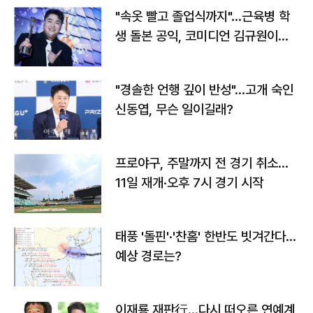
"속옷 빨고 졸업식까지"…근육병 학
생 돌본 공익, 코미디언 김규원이었
다
"경솔한 언행 깊이 반성"…고개 숙인
신동엽, 무슨 일이길래?
프로야구, 주말까지 전 경기 취소…
11일 재개·오후 7시 경기 시작
태풍 '돌핀'·'찬홈' 한반도 빗겨간다…
예상 경로는?
이재룡 재판行…다시 떠오른 연예계