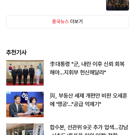
중국뉴스
더보기
추천기사
李대통령 "군, 내란 이후 신뢰 회복
해야…지휘부 헌신해달라"
與, 부동산 세제 개편안 비판 오세훈
에 '맹공'…"공급 억제기"
합수본, 선관위 9곳 추가 압색…강남