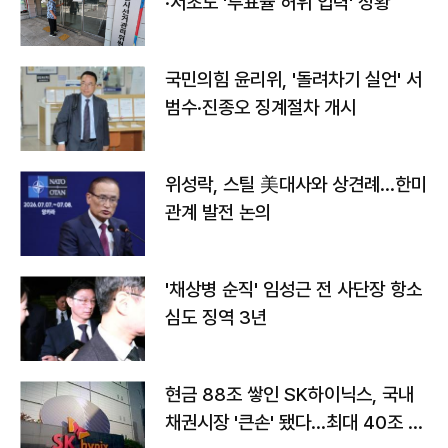
·서초도 '투표율 허위 입력' 정황
국민의힘 윤리위, '돌려차기 실언' 서
범수·진종오 징계절차 개시
위성락, 스틸 美대사와 상견례…한미
관계 발전 논의
'채상병 순직' 임성근 전 사단장 항소
심도 징역 3년
현금 88조 쌓인 SK하이닉스, 국내
채권시장 '큰손' 됐다…최대 40조 투