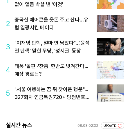
1
없이 열돔 박살 낸 '이것'
중국산 에어콘을 웃돈 주고 산다...유
2
럽 열광시킨 메이디
"이재명 탄핵, 얼마 안 남았다"...'윤석
3
열 탄핵' 맞힌 무당, '성지글' 등장
태풍 '돌핀'·'찬홈' 한반도 빗겨간다…
4
예상 경로는?
"서울 여행하는 꿈 뒤 찾아온 행운"…
5
327회차 연금복권720+ 당첨번호조
회 주목
실시간 뉴스
08.08 02:32
UPDATE