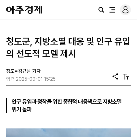
로
아
그
검
전
주
인
색
체
경
메
제
뉴
청도군, 지방소멸 대응 및 인구 유입
의 선도적 모델 제시
청도=김규남 기자
공
텍
입력 2025-09-01 15:25
유
스
트
크
기
인구 유입과 정착을 위한 종합적 대응책으로 지방소멸
위기 돌파