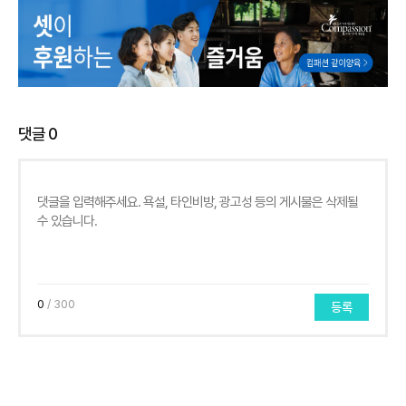
댓글
0
0
/ 300
등록