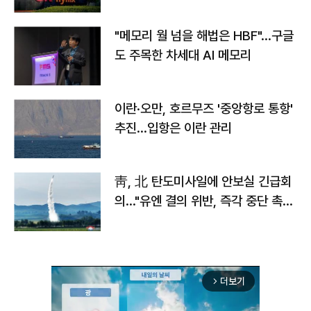
자
"메모리 월 넘을 해법은 HBF"…구글
도 주목한 차세대 AI 메모리
이란·오만, 호르무즈 '중앙항로 통항'
추진…입항은 이란 관리
靑, 北 탄도미사일에 안보실 긴급회
의…"유엔 결의 위반, 즉각 중단 촉
구"
더보기
arrow_forward_ios