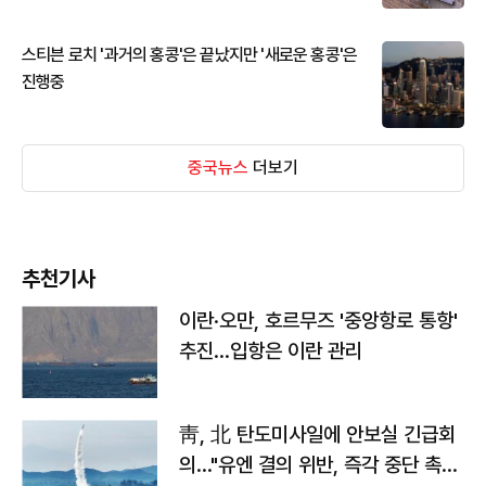
스티븐 로치 '과거의 홍콩'은 끝났지만 '새로운 홍콩'은
진행중
중국뉴스
더보기
추천기사
이란·오만, 호르무즈 '중앙항로 통항'
추진…입항은 이란 관리
靑, 北 탄도미사일에 안보실 긴급회
의…"유엔 결의 위반, 즉각 중단 촉