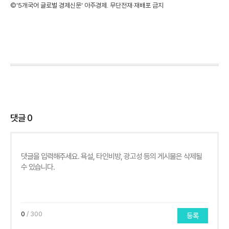
©'5개국어 글로벌 경제신문' 아주경제. 무단전재·재배포 금지
댓글
0
0
/ 300
등록