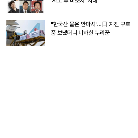
'사고 후 미조치' 사례
"한국산 물은 안마셔"…日 지진 구호
품 보냈더니 비하한 누리꾼