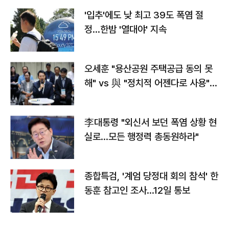
'입추'에도 낮 최고 39도 폭염 절
정…한밤 '열대야' 지속
오세훈 "용산공원 주택공급 동의 못
해" vs 與 "정치적 어젠다로 사용"
맞불
李대통령 "외신서 보던 폭염 상황 현
실로…모든 행정력 총동원하라"
종합특검, '계엄 당정대 회의 참석' 한
동훈 참고인 조사...12일 통보