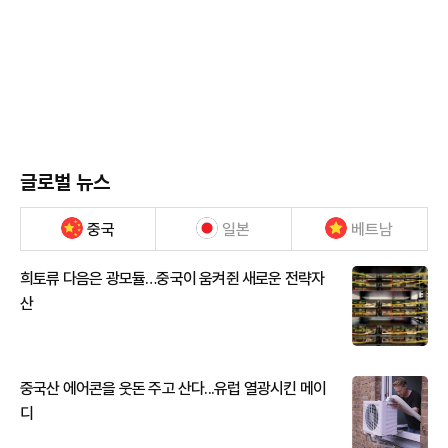
글로벌 뉴스
중국
일본
베트남
희토류 다음은 광모듈…중국이 움켜쥔 새로운 전략자
산
중국산 에어콘을 웃돈 주고 산다...유럽 열광시킨 메이
디