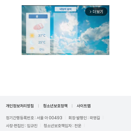
더보기
arrow_forward_ios
Unmute
개인정보처리방침
청소년보호정책
사이트맵
정기간행등록번호 : 서울 아 00493
회장·발행인 : 곽영길
사장·편집인 : 임규진
청소년보호책임자 : 전운