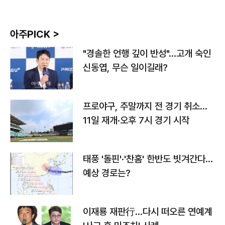
아주PICK >
"경솔한 언행 깊이 반성"…고개 숙인
신동엽, 무슨 일이길래?
프로야구, 주말까지 전 경기 취소…
11일 재개·오후 7시 경기 시작
태풍 '돌핀'·'찬홈' 한반도 빗겨간다…
예상 경로는?
이재룡 재판行…다시 떠오른 연예계