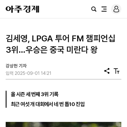
로
아
그
검
전
주
인
색
체
경
메
제
뉴
김세영, LPGA 투어 FM 챔피언십
3위…우승은 중국 미란다 왕
강상헌 기자
공
텍
입력 2025-09-01 14:21
유
스
트
크
기
올 시즌 세 번째 3위 기록
최근 여섯 개 대회에서 네 번 톱10 진입