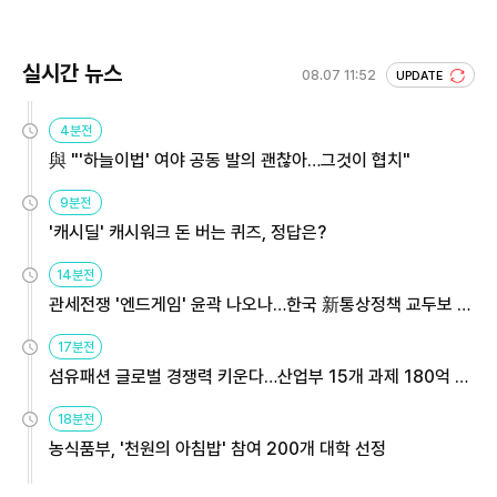
실시간 뉴스
08.07 11:52
UPDATE
4분전
與 "'하늘이법' 여야 공동 발의 괜찮아…그것이 협치"
9분전
'캐시딜' 캐시워크 돈 버는 퀴즈, 정답은?
14분전
관세전쟁 '엔드게임' 윤곽 나오나…한국 新통상정책 교두보 활
용해야
17분전
섬유패션 글로벌 경쟁력 키운다…산업부 15개 과제 180억 지
원
18분전
농식품부, '천원의 아침밥' 참여 200개 대학 선정