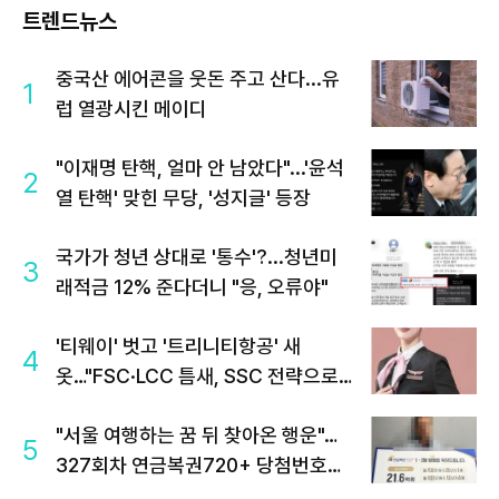
트렌드뉴스
중국산 에어콘을 웃돈 주고 산다...유
1
럽 열광시킨 메이디
"이재명 탄핵, 얼마 안 남았다"...'윤석
2
열 탄핵' 맞힌 무당, '성지글' 등장
국가가 청년 상대로 '통수'?...청년미
3
래적금 12% 준다더니 "응, 오류야"
'티웨이' 벗고 '트리니티항공' 새
4
옷…"FSC·LCC 틈새, SSC 전략으로
공략"
"서울 여행하는 꿈 뒤 찾아온 행운"…
5
327회차 연금복권720+ 당첨번호조
회 주목