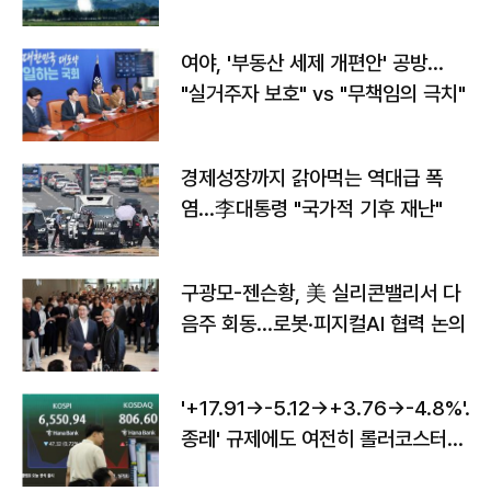
구"
여야, '부동산 세제 개편안' 공방…
"실거주자 보호" vs "무책임의 극치"
경제성장까지 갉아먹는 역대급 폭
염…李대통령 "국가적 기후 재난"
구광모-젠슨황, 美 실리콘밸리서 다
음주 회동…로봇·피지컬AI 협력 논의
'+17.91→-5.12→+3.76→-4.8%'…'
종레' 규제에도 여전히 롤러코스터
타는 코스피