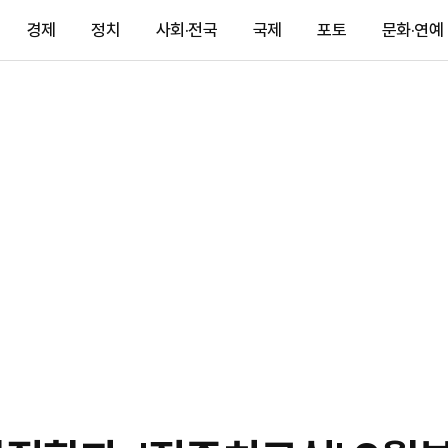
경제
정치
사회·전국
국제
포토
문화·연예