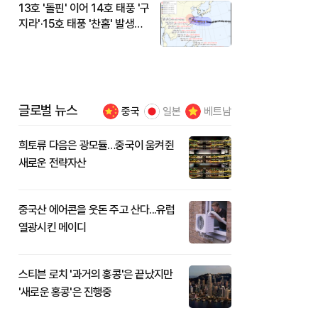
13호 '돌핀' 이어 14호 태풍 '구
지라'·15호 태풍 '찬홈' 발생…
현재 위치와 이동경로는?
글로벌 뉴스
중국
일본
베트남
희토류 다음은 광모듈…중국이 움켜쥔
새로운 전략자산
중국산 에어콘을 웃돈 주고 산다...유럽
열광시킨 메이디
스티븐 로치 '과거의 홍콩'은 끝났지만
'새로운 홍콩'은 진행중