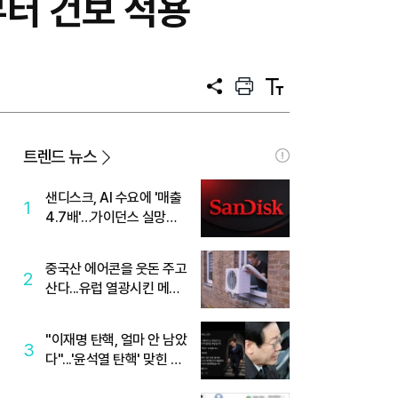
부터 건보 적용
공
프
텍
유
린
스
트
트
크
기
트렌드 뉴스
샌디스크, AI 수요에 '매출
1
4.7배'…가이던스 실망에
'주가는 하락'
중국산 에어콘을 웃돈 주고
2
산다...유럽 열광시킨 메이
디
"이재명 탄핵, 얼마 안 남았
3
다"...'윤석열 탄핵' 맞힌 무
당, '성지글' 등장