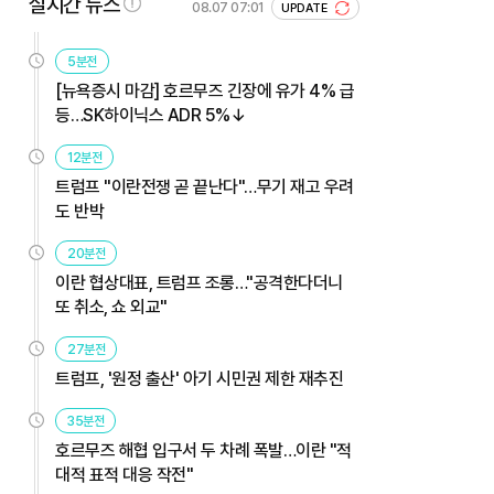
실시간 뉴스
08.07 07:01
UPDATE
5분전
[뉴욕증시 마감] 호르무즈 긴장에 유가 4% 급
등…SK하이닉스 ADR 5%↓
12분전
트럼프 "이란전쟁 곧 끝난다"…무기 재고 우려
도 반박
20분전
이란 협상대표, 트럼프 조롱…"공격한다더니
또 취소, 쇼 외교"
27분전
트럼프, '원정 출산' 아기 시민권 제한 재추진
35분전
호르무즈 해협 입구서 두 차례 폭발…이란 "적
대적 표적 대응 작전"