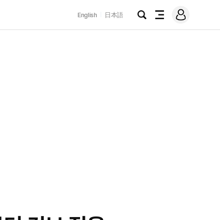
로
English
日本語
그
검
전
인
색
체
메
뉴