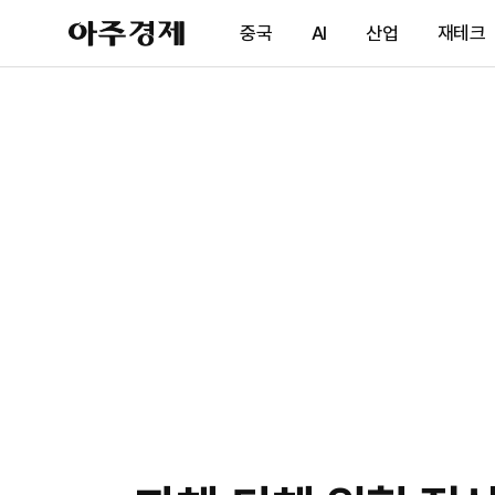
아
중국
AI
산업
재테크
주
경
제