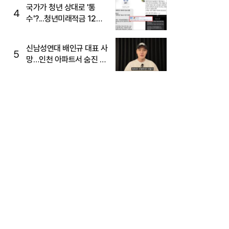
국가가 청년 상대로 '통
4
수'?...청년미래적금 12%
준다더니 "응, 오류야"
신남성연대 배인규 대표 사
5
망…인천 아파트서 숨진 채
발견