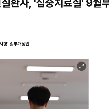
질환자, '집중치료실' 9월
부사항' 일부개정안
이
미
지
확
대