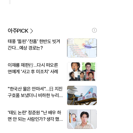
아주PICK
태풍 '돌핀'·'찬홈' 한반도 빗겨
간다…예상 경로는?
이재룡 재판行…다시 떠오른
연예계 '사고 후 미조치' 사례
"한국산 물은 안마셔"…日 지진
구호품 보냈더니 비하한 누리
꾼
'태도 논란' 정준원 "난 배우 하
면 안 되는 사람인가? 생각 했
다"