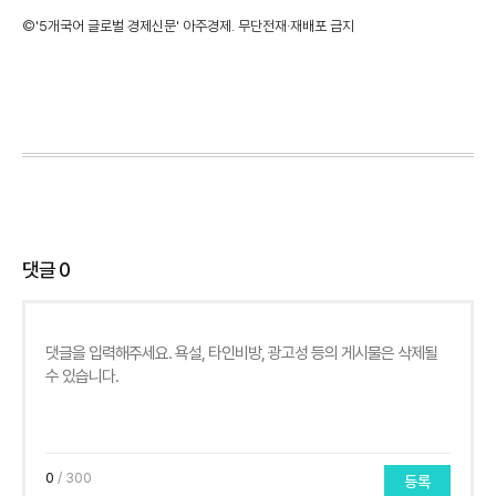
©'5개국어 글로벌 경제신문' 아주경제. 무단전재·재배포 금지
댓글
0
0
/ 300
등록