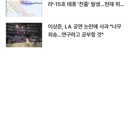
라'·15호 태풍 '찬홈' 발생…현재 위
치와 이동경로는?
이상준, LA 공연 논란에 사과 "너무
죄송…연구하고 공부할 것"