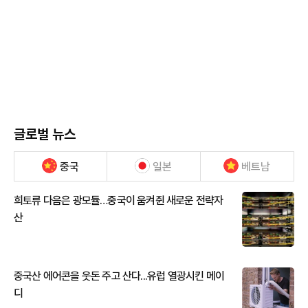
글로벌 뉴스
중국
일본
베트남
희토류 다음은 광모듈…중국이 움켜쥔 새로운 전략자
산
중국산 에어콘을 웃돈 주고 산다...유럽 열광시킨 메이
디