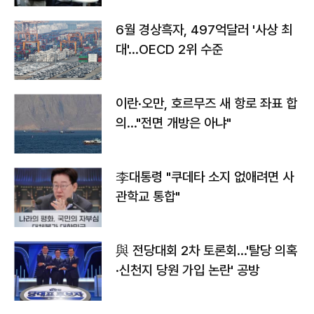
6월 경상흑자, 497억달러 '사상 최
대'…OECD 2위 수준
이란·오만, 호르무즈 새 항로 좌표 합
의…"전면 개방은 아냐"
李대통령 "쿠데타 소지 없애려면 사
관학교 통합"
與 전당대회 2차 토론회…'탈당 의혹
·신천지 당원 가입 논란' 공방