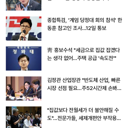
종합특검, '계엄 당정대 회의 참석' 한
동훈 참고인 조사...12일 통보
靑 홍보수석 "세금으로 집값 잡겠다
는 생각 없어…주택 공급 '속도전'"
김정관 산업장관 "반도체 산업, 빠른
시장 선점 필요…주52시간제 손봐
야"
"집값보다 전월세가 더 불안해질 수
도"…전문가들, 세제개편안 부작용
우려