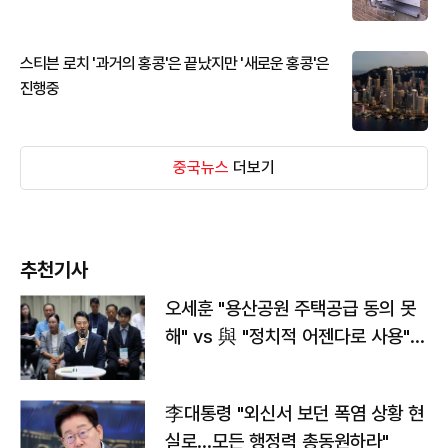
스티븐 로치 '과거의 홍콩'은 끝났지만 '새로운 홍콩'은
진행중
중국뉴스
더보기
추천기사
오세훈 "용산공원 주택공급 동의 못
해" vs 與 "정치적 어젠다로 사용"
맞불
李대통령 "외신서 보던 폭염 상황 현
실로…모든 행정력 총동원하라"