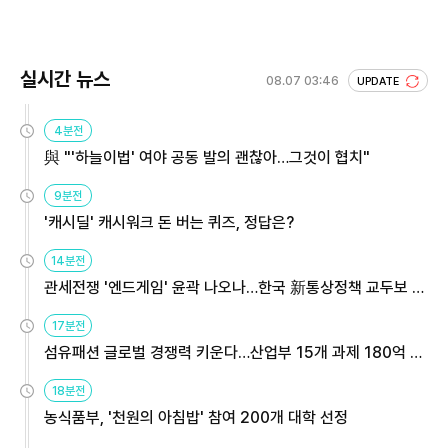
실시간 뉴스
08.07 03:46
UPDATE
4분전
與 "'하늘이법' 여야 공동 발의 괜찮아…그것이 협치"
9분전
'캐시딜' 캐시워크 돈 버는 퀴즈, 정답은?
14분전
관세전쟁 '엔드게임' 윤곽 나오나…한국 新통상정책 교두보 활
용해야
17분전
섬유패션 글로벌 경쟁력 키운다…산업부 15개 과제 180억 지
원
18분전
농식품부, '천원의 아침밥' 참여 200개 대학 선정