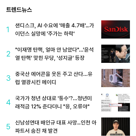
트렌드뉴스
샌디스크, AI 수요에 '매출 4.7배'…가
1
이던스 실망에 '주가는 하락'
"이재명 탄핵, 얼마 안 남았다"...'윤석
2
열 탄핵' 맞힌 무당, '성지글' 등장
중국산 에어콘을 웃돈 주고 산다...유
3
럽 열광시킨 메이디
국가가 청년 상대로 '통수'?...청년미
4
래적금 12% 준다더니 "응, 오류야"
신남성연대 배인규 대표 사망…인천 아
5
파트서 숨진 채 발견