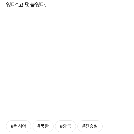
있다"고 덧붙였다.
#러시아
#북한
#중국
#전승절