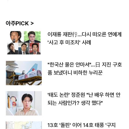
아주PICK >
이재룡 재판行…다시 떠오른 연예계
'사고 후 미조치' 사례
"한국산 물은 안마셔"…日 지진 구호
품 보냈더니 비하한 누리꾼
'태도 논란' 정준원 "난 배우 하면 안
되는 사람인가? 생각 했다"
13호 '돌핀' 이어 14호 태풍 '구지