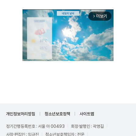
더보기
arrow_forward_ios
Mute
개인정보처리방침
청소년보호정책
사이트맵
정기간행등록번호 : 서울 아 00493
회장·발행인 : 곽영길
사장·편집인 : 임규진
청소년보호책임자 : 전운