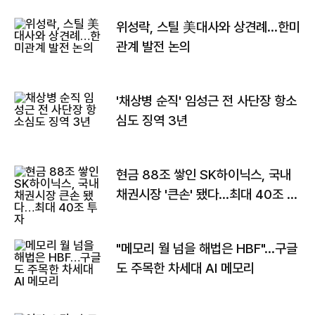
위성락, 스틸 美대사와 상견례…한미
관계 발전 논의
'채상병 순직' 임성근 전 사단장 항소
심도 징역 3년
현금 88조 쌓인 SK하이닉스, 국내
채권시장 '큰손' 됐다…최대 40조 투
자
"메모리 월 넘을 해법은 HBF"…구글
도 주목한 차세대 AI 메모리