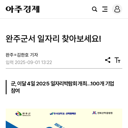
로
아
그
검
전
주
인
색
체
경
메
제
뉴
완주군서 일자리 찾아보세요!
완주=김한호 기자
공
텍
입력 2025-09-01 13:22
유
스
트
크
기
군, 이달 4일 2025 일자리박람회 개최…100개 기업
참여