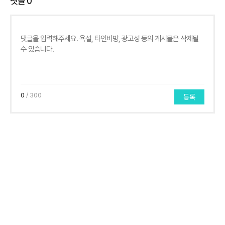
댓글
0
0
/ 300
등록