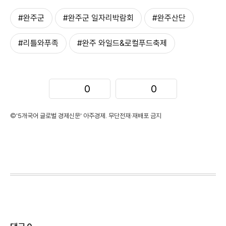
#완주군
#완주군 일자리박람회
#완주산단
#리틀와푸족
#완주 와일드&로컬푸드축제
0
0
©'5개국어 글로벌 경제신문' 아주경제. 무단전재·재배포 금지