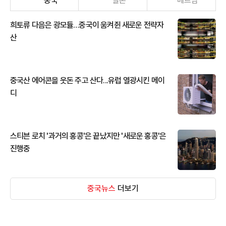
중국
일본
베트남
희토류 다음은 광모듈…중국이 움켜쥔 새로운 전략자
산
중국산 에어콘을 웃돈 주고 산다...유럽 열광시킨 메이
디
스티븐 로치 '과거의 홍콩'은 끝났지만 '새로운 홍콩'은
진행중
중국뉴스
더보기