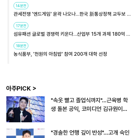
14분전
관세전쟁 '엔드게임' 윤곽 나오나…한국 新통상정책 교두보 활
용해야
17분전
섬유패션 글로벌 경쟁력 키운다…산업부 15개 과제 180억 지
원
18분전
농식품부, '천원의 아침밥' 참여 200개 대학 선정
아주PICK >
"속옷 빨고 졸업식까지"…근육병 학
생 돌본 공익, 코미디언 김규원이었
다
"경솔한 언행 깊이 반성"…고개 숙인