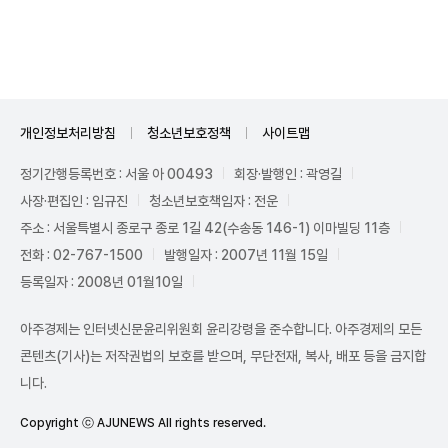
Unmute
개인정보처리방침
청소년보호정책
사이트맵
정기간행등록번호 : 서울 아 00493
회장·발행인 : 곽영길
사장·편집인 : 임규진
청소년보호책임자 : 전운
주소 : 서울특별시 종로구 종로 1길 42(수송동 146-1) 이마빌딩 11층
전화 : 02-767-1500
발행일자 : 2007년 11월 15일
등록일자 : 2008년 01월10일
아주경제는 인터넷신문윤리위원회 윤리강령을 준수합니다. 아주경제의 모든
콘텐츠(기사)는 저작권법의 보호를 받으며, 무단전재, 복사, 배포 등을 금지합
니다.
Copyright ⓒ AJUNEWS All rights reserved.