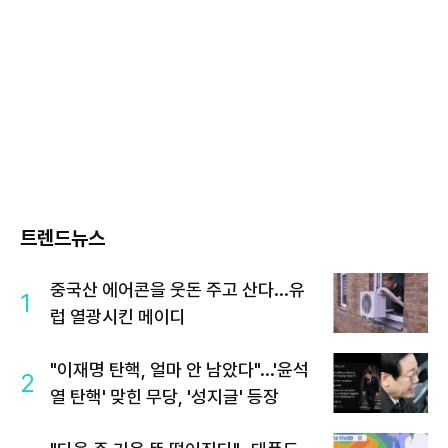
트렌드뉴스
중국산 에어콘을 웃돈 주고 산다...유
1
럽 열광시킨 메이디
"이재명 탄핵, 얼마 안 남았다"...'윤석
2
열 탄핵' 맞힌 무당, '성지글' 등장