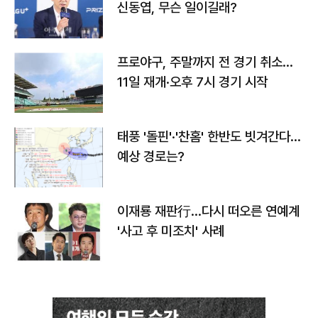
신동엽, 무슨 일이길래?
프로야구, 주말까지 전 경기 취소…
11일 재개·오후 7시 경기 시작
태풍 '돌핀'·'찬홈' 한반도 빗겨간다…
예상 경로는?
이재룡 재판行…다시 떠오른 연예계
'사고 후 미조치' 사례