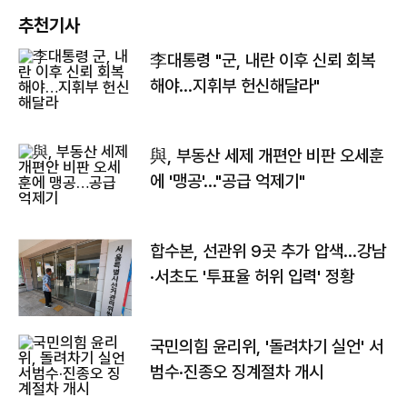
추천기사
李대통령 "군, 내란 이후 신뢰 회복
해야…지휘부 헌신해달라"
與, 부동산 세제 개편안 비판 오세훈
에 '맹공'…"공급 억제기"
합수본, 선관위 9곳 추가 압색…강남
·서초도 '투표율 허위 입력' 정황
국민의힘 윤리위, '돌려차기 실언' 서
범수·진종오 징계절차 개시