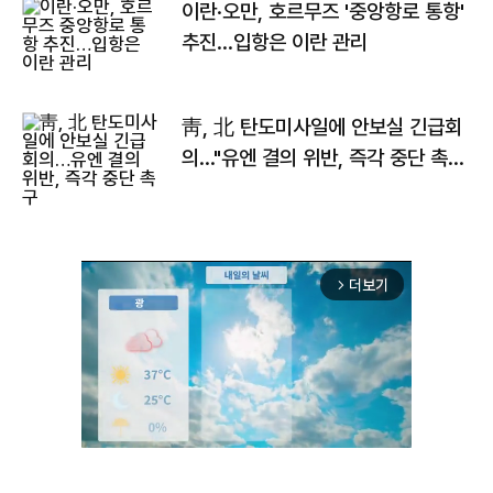
이란·오만, 호르무즈 '중앙항로 통항'
추진…입항은 이란 관리
靑, 北 탄도미사일에 안보실 긴급회
의…"유엔 결의 위반, 즉각 중단 촉
구"
더보기
arrow_forward_ios