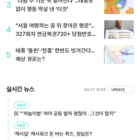
"다음 주 기온 뚝 떨어진다"…태풍도
3
없이 열돔 박살 낸 '이것'
"서울 여행하는 꿈 뒤 찾아온 행운"…
4
327회차 연금복권720+ 당첨번호조
회 주목
태풍 '돌핀'·'찬홈' 한반도 빗겨간다…
5
예상 경로는?
실시간 뉴스
08.07 16:06
UPDATE
4분전
與 "'하늘이법' 여야 공동 발의 괜찮아…그것이 협치"
9분전
'캐시딜' 캐시워크 돈 버는 퀴즈, 정답은?