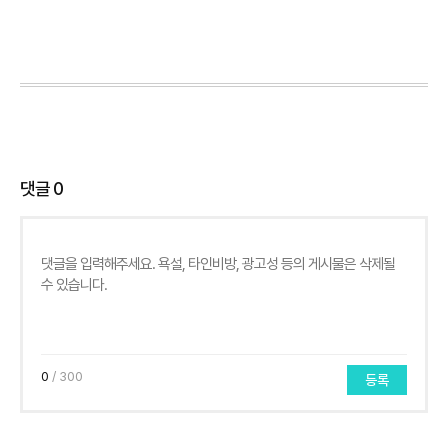
댓글
0
0
/ 300
등록