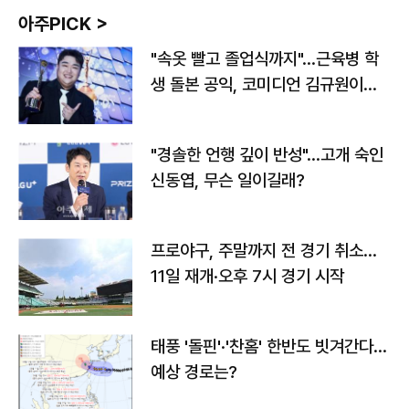
아주PICK >
"속옷 빨고 졸업식까지"…근육병 학
생 돌본 공익, 코미디언 김규원이었
다
"경솔한 언행 깊이 반성"…고개 숙인
신동엽, 무슨 일이길래?
프로야구, 주말까지 전 경기 취소…
11일 재개·오후 7시 경기 시작
태풍 '돌핀'·'찬홈' 한반도 빗겨간다…
예상 경로는?