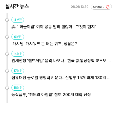
실시간 뉴스
08.08 13:39
UPDATE
4분전
與 "'하늘이법' 여야 공동 발의 괜찮아…그것이 협치"
9분전
'캐시딜' 캐시워크 돈 버는 퀴즈, 정답은?
14분전
관세전쟁 '엔드게임' 윤곽 나오나…한국 新통상정책 교두보 활
용해야
17분전
섬유패션 글로벌 경쟁력 키운다…산업부 15개 과제 180억 지
원
18분전
농식품부, '천원의 아침밥' 참여 200개 대학 선정