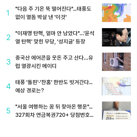
"다음 주 기온 뚝 떨어진다"…태풍도
1
없이 열돔 박살 낸 '이것'
"이재명 탄핵, 얼마 안 남았다"...'윤석
2
열 탄핵' 맞힌 무당, '성지글' 등장
중국산 에어콘을 웃돈 주고 산다...유
3
럽 열광시킨 메이디
태풍 '돌핀'·'찬홈' 한반도 빗겨간다…
4
예상 경로는?
"서울 여행하는 꿈 뒤 찾아온 행운"…
5
327회차 연금복권720+ 당첨번호조
회 주목