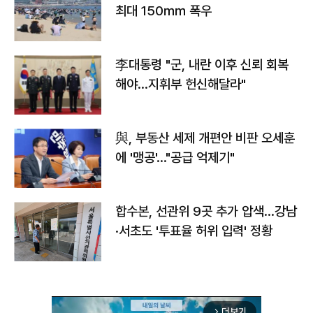
최대 150㎜ 폭우
李대통령 "군, 내란 이후 신뢰 회복
해야…지휘부 헌신해달라"
與, 부동산 세제 개편안 비판 오세훈
에 '맹공'…"공급 억제기"
합수본, 선관위 9곳 추가 압색…강남
·서초도 '투표율 허위 입력' 정황
더보기
arrow_forward_ios