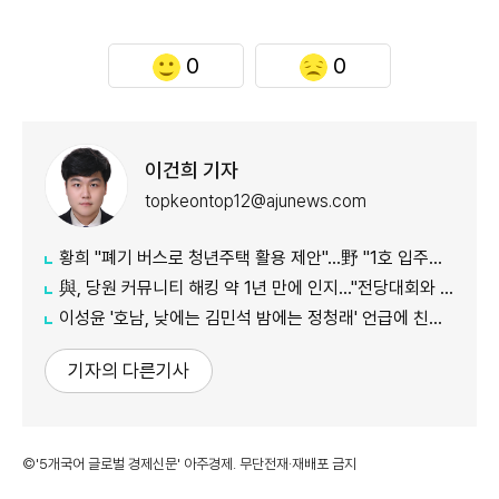
0
0
이건희 기자
topkeontop12@ajunews.com
황희 "폐기 버스로 청년주택 활용 제안"…野 "1호 입주하라"
與, 당원 커뮤니티 해킹 약 1년 만에 인지…"전당대회와 무관"
이성윤 '호남, 낮에는 김민석 밤에는 정청래' 언급에 친명계 반발…"한심한 수준"
기자의 다른기사
©'5개국어 글로벌 경제신문' 아주경제. 무단전재·재배포 금지