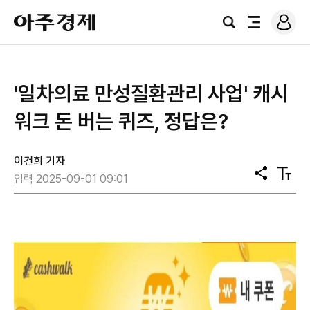
로
아
그
검
전
주
인
색
체
경
메
제
뉴
'일차의료 만성질환관리 사업' 캐시
워크 돈 버는 퀴즈, 정답은?
이건희 기자
공
텍
입력 2025-09-01 09:01
유
스
트
크
기