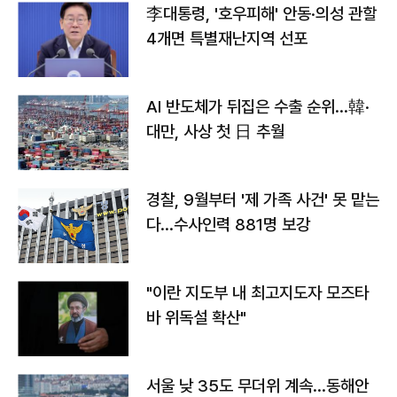
李대통령, '호우피해' 안동·의성 관할
4개면 특별재난지역 선포
AI 반도체가 뒤집은 수출 순위…韓·
대만, 사상 첫 日 추월
경찰, 9월부터 '제 가족 사건' 못 맡는
다…수사인력 881명 보강
"이란 지도부 내 최고지도자 모즈타
바 위독설 확산"
서울 낮 35도 무더위 계속…동해안