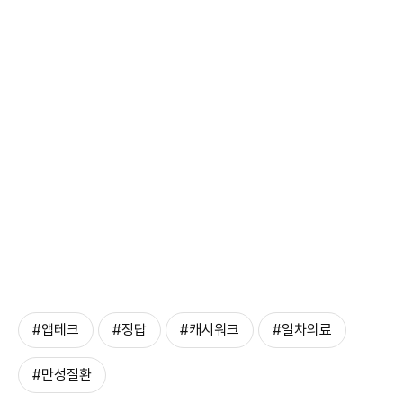
#앱테크
#정답
#캐시워크
#일차의료
#만성질환