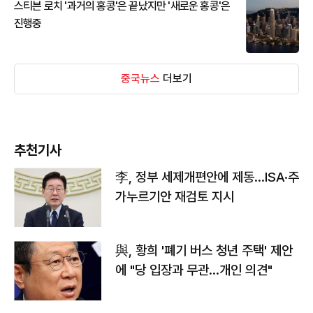
스티븐 로치 '과거의 홍콩'은 끝났지만 '새로운 홍콩'은
진행중
중국뉴스
더보기
추천기사
李, 정부 세제개편안에 제동…ISA·주
가누르기안 재검토 지시
與, 황희 '폐기 버스 청년 주택' 제안
에 "당 입장과 무관…개인 의견"