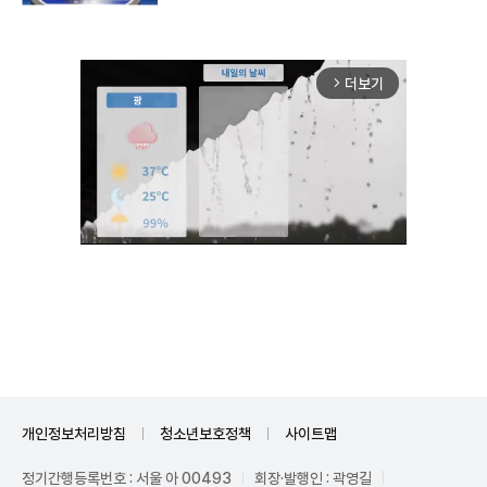
더보기
arrow_forward_ios
Unmute
개인정보처리방침
청소년보호정책
사이트맵
정기간행등록번호 : 서울 아 00493
회장·발행인 : 곽영길