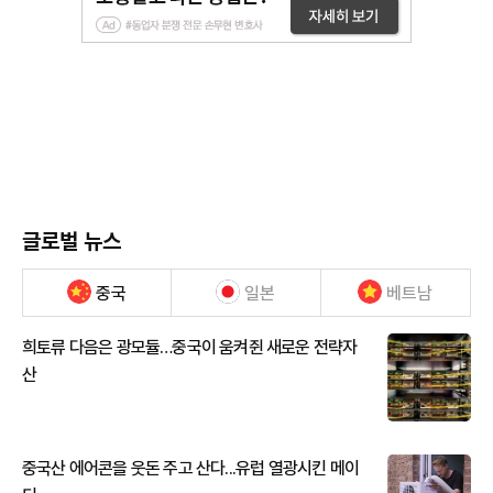
글로벌 뉴스
중국
일본
베트남
희토류 다음은 광모듈…중국이 움켜쥔 새로운 전략자
산
중국산 에어콘을 웃돈 주고 산다...유럽 열광시킨 메이