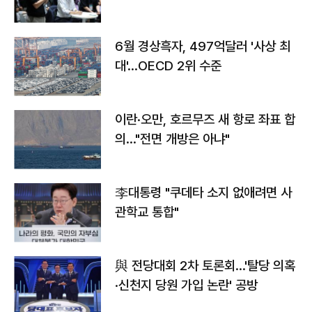
우려
6월 경상흑자, 497억달러 '사상 최
대'…OECD 2위 수준
이란·오만, 호르무즈 새 항로 좌표 합
의…"전면 개방은 아냐"
李대통령 "쿠데타 소지 없애려면 사
관학교 통합"
與 전당대회 2차 토론회…'탈당 의혹
·신천지 당원 가입 논란' 공방