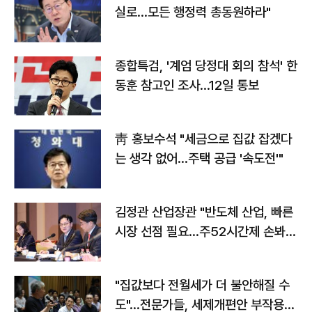
실로…모든 행정력 총동원하라"
종합특검, '계엄 당정대 회의 참석' 한
동훈 참고인 조사...12일 통보
靑 홍보수석 "세금으로 집값 잡겠다
는 생각 없어…주택 공급 '속도전'"
김정관 산업장관 "반도체 산업, 빠른
시장 선점 필요…주52시간제 손봐
야"
"집값보다 전월세가 더 불안해질 수
도"…전문가들, 세제개편안 부작용