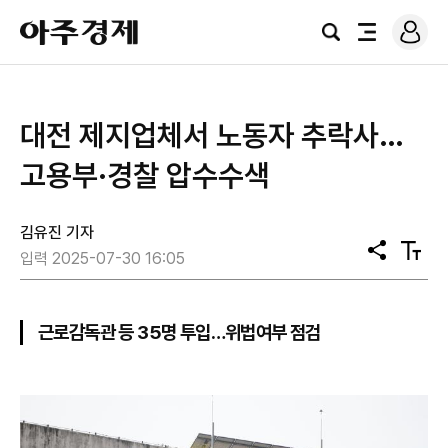
로
아
그
검
전
주
인
색
체
경
메
제
뉴
대전 제지업체서 노동자 추락사…
고용부·경찰 압수수색
김유진 기자
공
텍
입력 2025-07-30 16:05
유
스
트
크
기
근로감독관 등 35명 투입…위법여부 점검