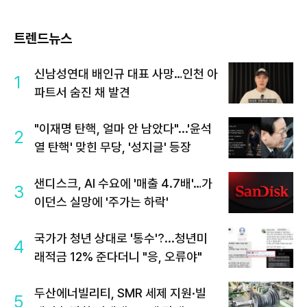
트렌드뉴스
신남성연대 배인규 대표 사망…인천 아
1
파트서 숨진 채 발견
"이재명 탄핵, 얼마 안 남았다"...'윤석
2
열 탄핵' 맞힌 무당, '성지글' 등장
샌디스크, AI 수요에 '매출 4.7배'…가
3
이던스 실망에 '주가는 하락'
국가가 청년 상대로 '통수'?...청년미
4
래적금 12% 준다더니 "응, 오류야"
두산에너빌리티, SMR 세제 지원·빌
5