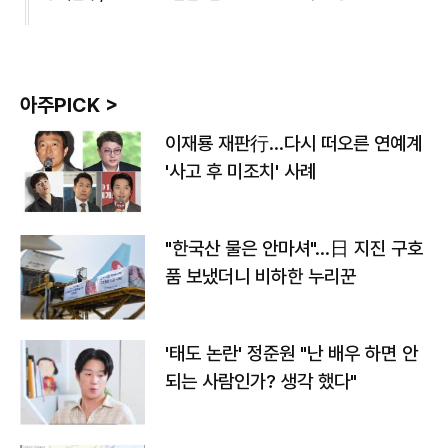
아주PICK >
이재룡 재판行…다시 떠오른 연예계
'사고 후 미조치' 사례
"한국산 물은 안마셔"…日 지진 구호
품 보냈더니 비하한 누리꾼
'태도 논란' 정준원 "난 배우 하면 안
되는 사람인가? 생각 했다"