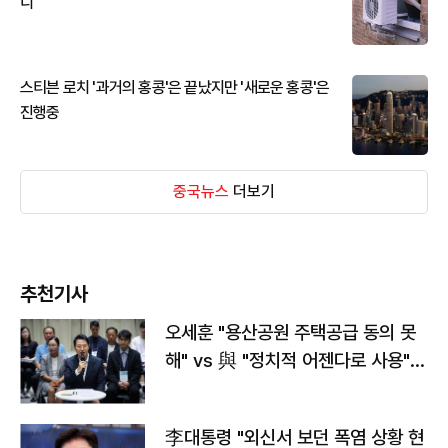
디
스티븐 로치 '과거의 홍콩'은 끝났지만 '새로운 홍콩'은
진행중
중국뉴스
더보기
추천기사
오세훈 "용산공원 주택공급 동의 못
해" vs 與 "정치적 어젠다로 사용"
맞불
李대통령 "외신서 보던 폭염 상황 현