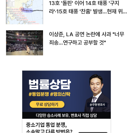
13호 '돌핀' 이어 14호 태풍 '구지
라'·15호 태풍 '찬홈' 발생…현재 위
치와 이동경로는?
이상준, LA 공연 논란에 사과 "너무
죄송…연구하고 공부할 것"