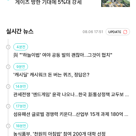
게이츠 방한 기대에 5%대 강세
실시간 뉴스
08.06 17:51
UPDATE
4분전
與 "'하늘이법' 여야 공동 발의 괜찮아…그것이 협치"
9분전
'캐시딜' 캐시워크 돈 버는 퀴즈, 정답은?
14분전
관세전쟁 '엔드게임' 윤곽 나오나…한국 新통상정책 교두보 활
용해야
17분전
섬유패션 글로벌 경쟁력 키운다…산업부 15개 과제 180억 지
원
18분전
농식품부, '천원의 아침밥' 참여 200개 대학 선정