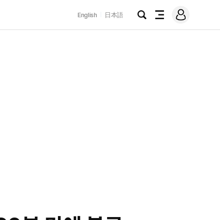
로
English
日本語
그
검
전
인
색
체
메
뉴