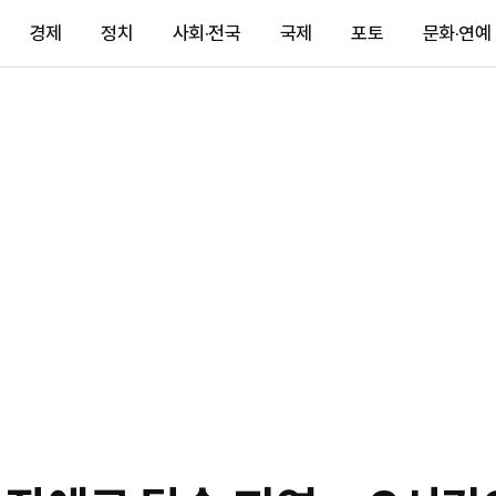
경제
정치
사회·전국
국제
포토
문화·연예