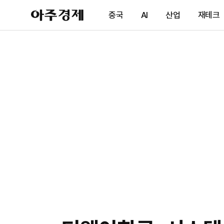
아
중국
AI
산업
재테크
주
경
제