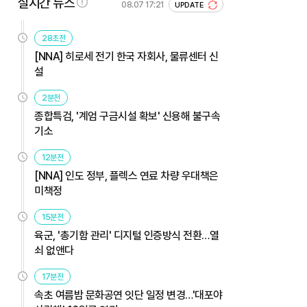
실시간 뉴스
08.07 17:21
UPDATE
28초전
[NNA] 히로세 전기 한국 자회사, 물류센터 신
설
2분전
종합특검, '계엄 구금시설 확보' 신용해 불구속
기소
12분전
[NNA] 인도 정부, 플렉스 연료 차량 우대책은
미책정
15분전
육군, '총기함 관리' 디지털 인증방식 전환…열
쇠 없앤다
17분전
속초 여름밤 문화공연 잇단 일정 변경…'대포야