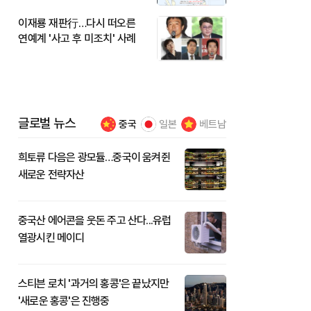
이재룡 재판行…다시 떠오른
연예계 '사고 후 미조치' 사례
글로벌 뉴스
중국
일본
베트남
희토류 다음은 광모듈…중국이 움켜쥔
새로운 전략자산
중국산 에어콘을 웃돈 주고 산다...유럽
열광시킨 메이디
스티븐 로치 '과거의 홍콩'은 끝났지만
'새로운 홍콩'은 진행중