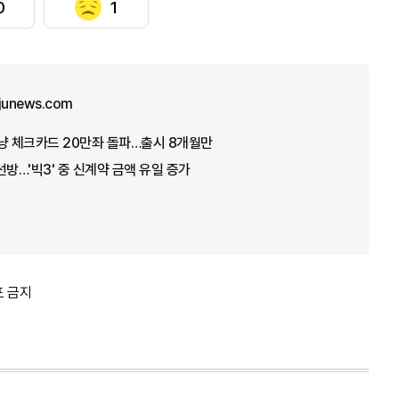
0
1
ajunews.com
냥 체크카드 20만좌 돌파…출시 8개월만
선방…'빅3' 중 신계약 금액 유일 증가
포 금지