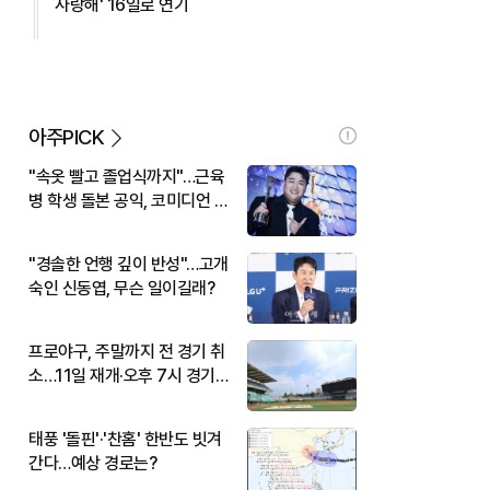
사랑해' 16일로 연기
아주PICK
"속옷 빨고 졸업식까지"…근육
병 학생 돌본 공익, 코미디언 김
규원이었다
"경솔한 언행 깊이 반성"…고개
숙인 신동엽, 무슨 일이길래?
프로야구, 주말까지 전 경기 취
소…11일 재개·오후 7시 경기
시작
태풍 '돌핀'·'찬홈' 한반도 빗겨
간다…예상 경로는?