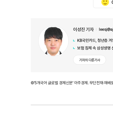
이성진 기자
leesj@
KB국민카드, 청년층 겨
보험 침체 속 삼성생명 
기자의 다른기사
©'5개국어 글로벌 경제신문' 아주경제. 무단전재·재배