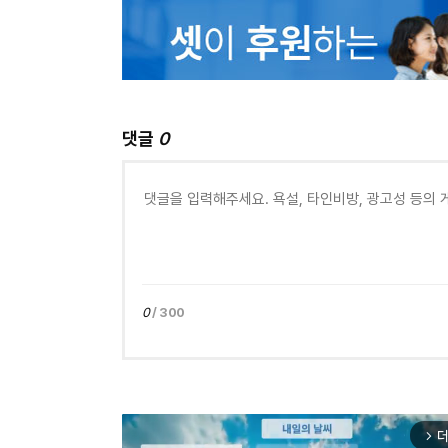
댓글
0
0
/ 300
더
arrow_forward_ios