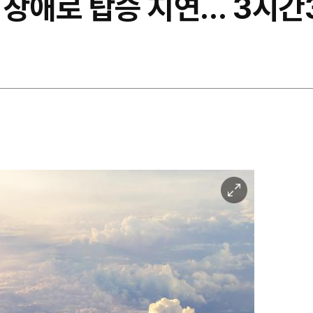
 장애로 탑승 지연… 3시간
이
미
지
확
대