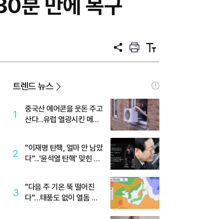
30분 만에 복구
공
프
텍
유
린
스
트
트
크
기
트렌드 뉴스
중국산 에어콘을 웃돈 주고
1
산다...유럽 열광시킨 메이
디
"이재명 탄핵, 얼마 안 남았
2
다"...'윤석열 탄핵' 맞힌 무
당, '성지글' 등장
"다음 주 기온 뚝 떨어진
3
다"…태풍도 없이 열돔 박
살 낸 '이것'