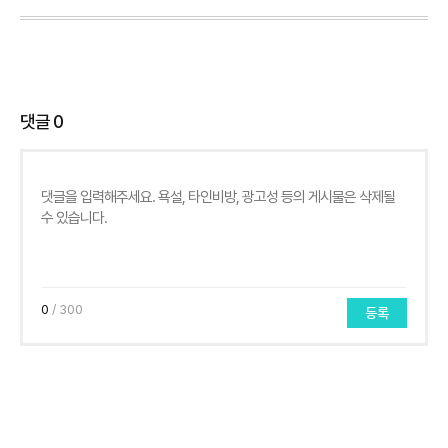
댓글
0
0
/ 300
등록