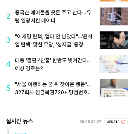
중국산 에어콘을 웃돈 주고 산다...유
2
럽 열광시킨 메이디
"이재명 탄핵, 얼마 안 남았다"...'윤석
3
열 탄핵' 맞힌 무당, '성지글' 등장
태풍 '돌핀'·'찬홈' 한반도 빗겨간다…
4
예상 경로는?
"서울 여행하는 꿈 뒤 찾아온 행운"…
5
327회차 연금복권720+ 당첨번호조
회 주목
실시간 뉴스
08.08 00:07
UPDATE