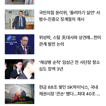
국민의힘 윤리위, '돌려차기 실언' 서
범수·진종오 징계절차 개시
위성락, 스틸 美대사와 상견례…한미
관계 발전 논의
'채상병 순직' 임성근 전 사단장 항소
심도 징역 3년
현금 88조 쌓인 SK하이닉스, 국내
채권시장 '큰손' 됐다…최대 40조 투
자