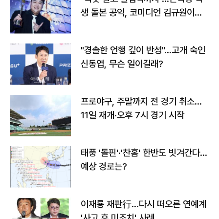
생 돌본 공익, 코미디언 김규원이었
다
"경솔한 언행 깊이 반성"…고개 숙인
신동엽, 무슨 일이길래?
프로야구, 주말까지 전 경기 취소…
11일 재개·오후 7시 경기 시작
태풍 '돌핀'·'찬홈' 한반도 빗겨간다…
예상 경로는?
이재룡 재판行…다시 떠오른 연예계
'사고 후 미조치' 사례