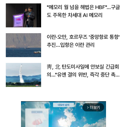
"메모리 월 넘을 해법은 HBF"…구글
도 주목한 차세대 AI 메모리
이란·오만, 호르무즈 '중앙항로 통항'
추진…입항은 이란 관리
靑, 北 탄도미사일에 안보실 긴급회
의…"유엔 결의 위반, 즉각 중단 촉
구"
더보기
arrow_forward_ios