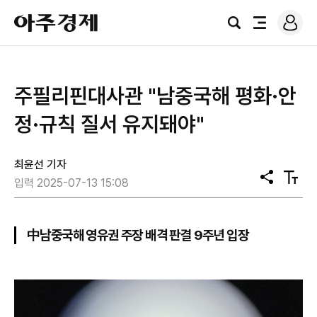
로
아
그
검
전
주
인
색
체
경
메
제
뉴
주필리핀대사관 "남중국해 평화·안
정·규칙 질서 유지돼야"
최윤선 기자
공
텍
입력 2025-07-13 15:08
유
스
트
크
기
中남중국해 영유권 주장 배격 판결 9주년 입장