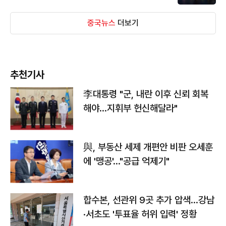
중국뉴스
더보기
추천기사
李대통령 "군, 내란 이후 신뢰 회복
해야…지휘부 헌신해달라"
與, 부동산 세제 개편안 비판 오세훈
에 '맹공'…"공급 억제기"
합수본, 선관위 9곳 추가 압색…강남
·서초도 '투표율 허위 입력' 정황