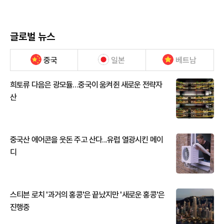
글로벌 뉴스
중국
일본
베트남
희토류 다음은 광모듈…중국이 움켜쥔 새로운 전략자
산
중국산 에어콘을 웃돈 주고 산다...유럽 열광시킨 메이
디
스티븐 로치 '과거의 홍콩'은 끝났지만 '새로운 홍콩'은
진행중