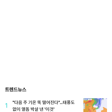
트렌드뉴스
"다음 주 기온 뚝 떨어진다"…태풍도
1
없이 열돔 박살 낸 '이것'