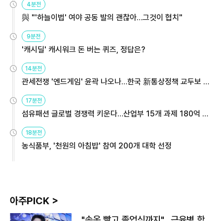
4분전
與 "'하늘이법' 여야 공동 발의 괜찮아…그것이 협치"
9분전
'캐시딜' 캐시워크 돈 버는 퀴즈, 정답은?
14분전
관세전쟁 '엔드게임' 윤곽 나오나…한국 新통상정책 교두보 활
용해야
17분전
섬유패션 글로벌 경쟁력 키운다…산업부 15개 과제 180억 지
원
18분전
농식품부, '천원의 아침밥' 참여 200개 대학 선정
아주PICK >
"속옷 빨고 졸업식까지"…근육병 학