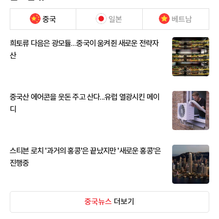
중국
일본
베트남
희토류 다음은 광모듈…중국이 움켜쥔 새로운 전략자
산
중국산 에어콘을 웃돈 주고 산다...유럽 열광시킨 메이
디
스티븐 로치 '과거의 홍콩'은 끝났지만 '새로운 홍콩'은
진행중
중국뉴스
더보기