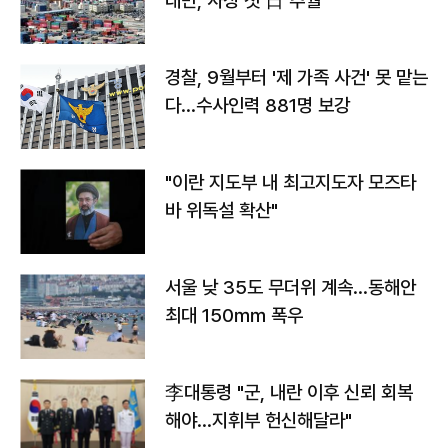
대만, 사상 첫 日 추월
경찰, 9월부터 '제 가족 사건' 못 맡는
다…수사인력 881명 보강
"이란 지도부 내 최고지도자 모즈타
바 위독설 확산"
서울 낮 35도 무더위 계속…동해안
최대 150㎜ 폭우
李대통령 "군, 내란 이후 신뢰 회복
해야…지휘부 헌신해달라"