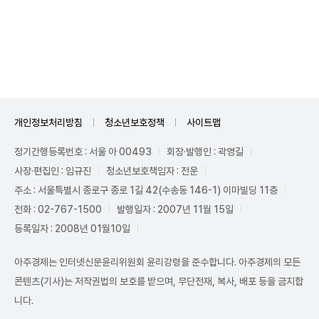
Unmute
개인정보처리방침
청소년보호정책
사이트맵
정기간행등록번호 : 서울 아 00493
회장·발행인 : 곽영길
사장·편집인 : 임규진
청소년보호책임자 : 전운
주소 : 서울특별시 종로구 종로 1길 42(수송동 146-1) 이마빌딩 11층
전화 : 02-767-1500
발행일자 : 2007년 11월 15일
등록일자 : 2008년 01월10일
아주경제는 인터넷신문윤리위원회 윤리강령을 준수합니다. 아주경제의 모든
콘텐츠(기사)는 저작권법의 보호를 받으며, 무단전재, 복사, 배포 등을 금지합
니다.