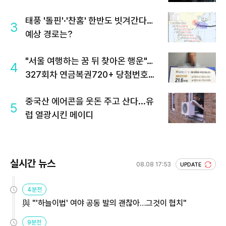
태풍 '돌핀'·'찬홈' 한반도 빗겨간다…
3
예상 경로는?
"서울 여행하는 꿈 뒤 찾아온 행운"…
4
327회차 연금복권720+ 당첨번호조
회 주목
중국산 에어콘을 웃돈 주고 산다...유
5
럽 열광시킨 메이디
실시간 뉴스
08.08 17:53
UPDATE
4분전
與 "'하늘이법' 여야 공동 발의 괜찮아…그것이 협치"
9분전