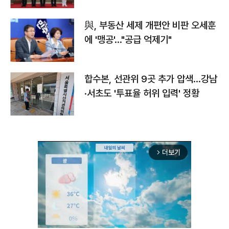
與, 부동산 세제 개편안 비판 오세훈
에 '맹공'…"공급 억제기"
합수본, 선관위 9곳 추가 압색…강남
·서초도 '투표율 허위 입력' 정황
더보기
arrow_forward_ios