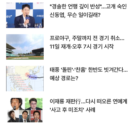
"경솔한 언행 깊이 반성"…고개 숙인
신동엽, 무슨 일이길래?
프로야구, 주말까지 전 경기 취소…
11일 재개·오후 7시 경기 시작
태풍 '돌핀'·'찬홈' 한반도 빗겨간다…
예상 경로는?
이재룡 재판行…다시 떠오른 연예계
'사고 후 미조치' 사례