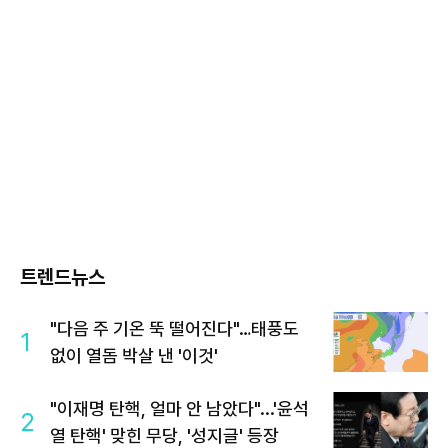
트렌드뉴스
"다음 주 기온 뚝 떨어진다"…태풍도
1
없이 열돔 박살 낸 '이것'
"이재명 탄핵, 얼마 안 남았다"...'윤석
2
열 탄핵' 맞힌 무당, '성지글' 등장