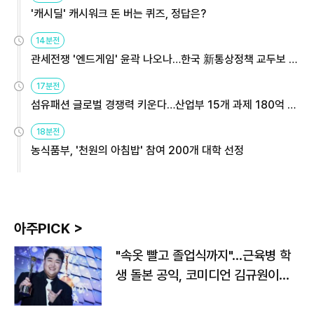
'캐시딜' 캐시워크 돈 버는 퀴즈, 정답은?
14분전
관세전쟁 '엔드게임' 윤곽 나오나…한국 新통상정책 교두보 활
용해야
17분전
섬유패션 글로벌 경쟁력 키운다…산업부 15개 과제 180억 지
원
18분전
농식품부, '천원의 아침밥' 참여 200개 대학 선정
아주PICK >
"속옷 빨고 졸업식까지"…근육병 학
생 돌본 공익, 코미디언 김규원이었
다