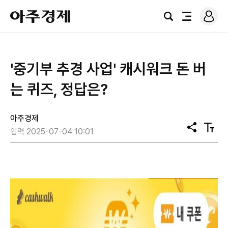
로
아
그
검
전
주
인
색
체
경
메
제
뉴
'중기부 추경 사업' 캐시워크 돈 버
는 퀴즈, 정답은?
아주경제
공
텍
입력 2025-07-04 10:01
유
스
트
크
기