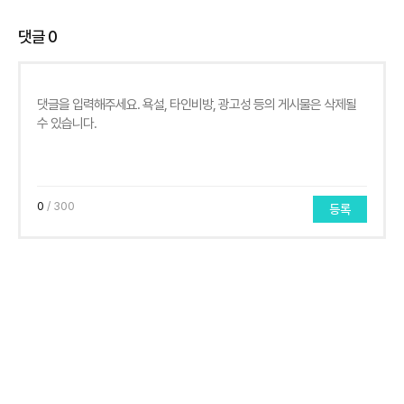
댓글
0
0
/ 300
등록