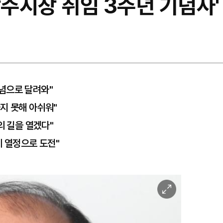
상주시장 취임 3주년 기념사'
념으로 달려와"
지 못해 아쉬워"
의 길을 열겠다"
제 열정으로 도전"
이
미
지