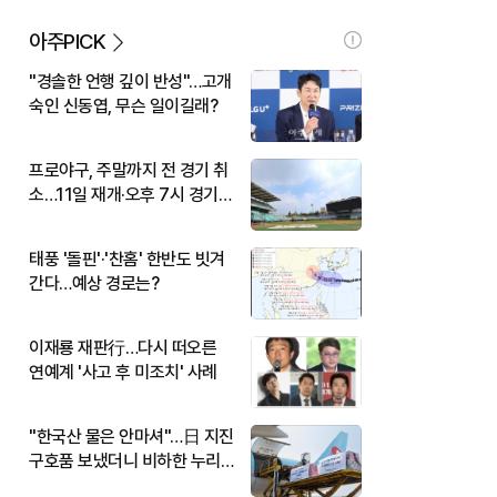
아주PICK
"경솔한 언행 깊이 반성"…고개
숙인 신동엽, 무슨 일이길래?
프로야구, 주말까지 전 경기 취
소…11일 재개·오후 7시 경기
시작
태풍 '돌핀'·'찬홈' 한반도 빗겨
간다…예상 경로는?
이재룡 재판行…다시 떠오른
연예계 '사고 후 미조치' 사례
"한국산 물은 안마셔"…日 지진
구호품 보냈더니 비하한 누리
꾼