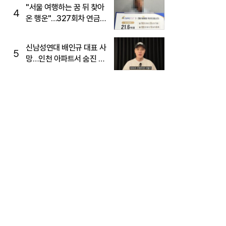
"서울 여행하는 꿈 뒤 찾아
4
온 행운"…327회차 연금
복권720+ 당첨번호조회
주목
신남성연대 배인규 대표 사
5
망…인천 아파트서 숨진 채
발견