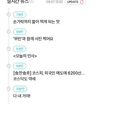
실시간 뉴스
08.07 13:52
UPDATE
7분전
손가락까지 핥아 먹게 되는 맛
9분전
'무민'과 함께 사진 찍어요
9분전
<오늘의 인사>
9분전
[食전食후] 코스피, 외국인 매도에 6200선…
코스닥도 약세
10분전
다 내 거야!