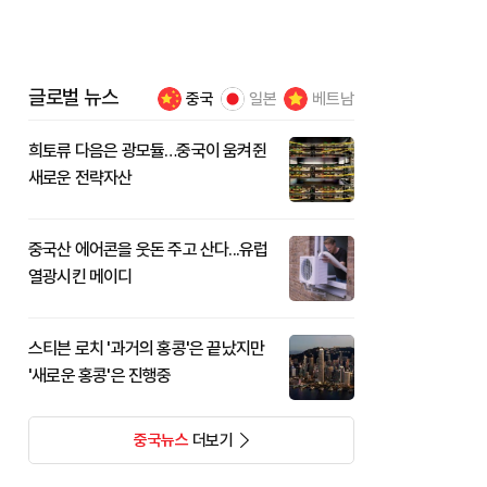
글로벌 뉴스
중국
일본
베트남
희토류 다음은 광모듈…중국이 움켜쥔
새로운 전략자산
중국산 에어콘을 웃돈 주고 산다...유럽
열광시킨 메이디
스티븐 로치 '과거의 홍콩'은 끝났지만
'새로운 홍콩'은 진행중
중국뉴스
더보기