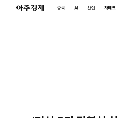
아
중국
AI
산업
재테크
주
경
제