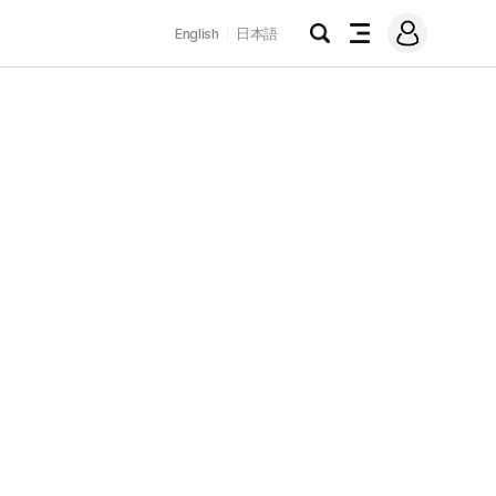
로
English
日本語
그
검
전
인
색
체
메
뉴