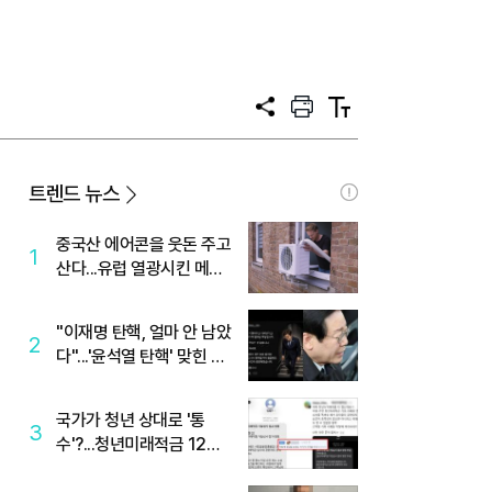
공
프
텍
유
린
스
트
트
크
기
트렌드 뉴스
중국산 에어콘을 웃돈 주고
1
산다...유럽 열광시킨 메이
디
"이재명 탄핵, 얼마 안 남았
2
다"...'윤석열 탄핵' 맞힌 무
당, '성지글' 등장
국가가 청년 상대로 '통
3
수'?...청년미래적금 12%
준다더니 "응, 오류야"