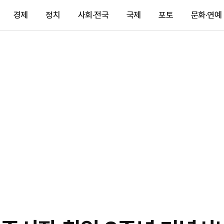
경제
정치
사회·전국
국제
포토
문화·연예