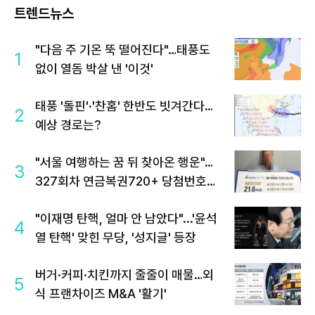
트렌드뉴스
"다음 주 기온 뚝 떨어진다"…태풍도
1
없이 열돔 박살 낸 '이것'
태풍 '돌핀'·'찬홈' 한반도 빗겨간다…
2
예상 경로는?
"서울 여행하는 꿈 뒤 찾아온 행운"…
3
327회차 연금복권720+ 당첨번호조
회 주목
"이재명 탄핵, 얼마 안 남았다"...'윤석
4
열 탄핵' 맞힌 무당, '성지글' 등장
버거·커피·치킨까지 줄줄이 매물…외
5
식 프랜차이즈 M&A '활기'