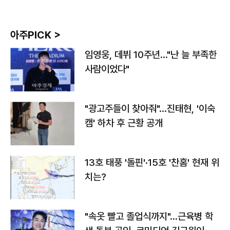
아주PICK >
임영웅, 데뷔 10주년…"난 늘 부족한
사람이었다"
"광고주들이 찾아줘"…진태현, '이숙
캠' 하차 후 근황 공개
13호 태풍 '돌핀'·15호 '찬홈' 현재 위
치는?
"속옷 빨고 졸업식까지"…근육병 학