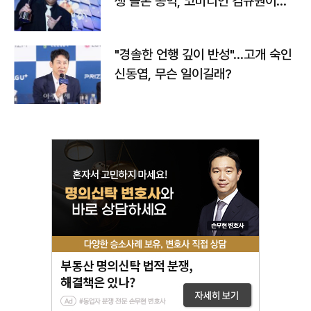
생 돌본 공익, 코미디언 김규원이었
다
"경솔한 언행 깊이 반성"…고개 숙인
신동엽, 무슨 일이길래?