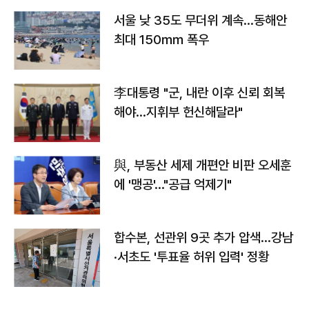
서울 낮 35도 무더위 계속…동해안
최대 150㎜ 폭우
李대통령 "군, 내란 이후 신뢰 회복
해야…지휘부 헌신해달라"
與, 부동산 세제 개편안 비판 오세훈
에 '맹공'…"공급 억제기"
합수본, 선관위 9곳 추가 압색…강남
·서초도 '투표율 허위 입력' 정황