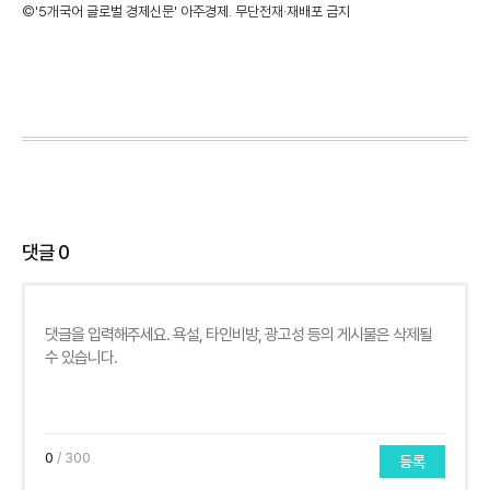
©'5개국어 글로벌 경제신문' 아주경제. 무단전재·재배포 금지
댓글
0
0
/ 300
등록