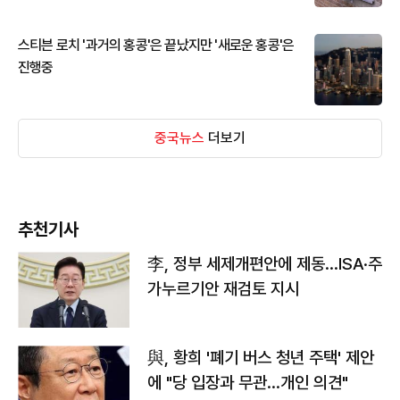
스티븐 로치 '과거의 홍콩'은 끝났지만 '새로운 홍콩'은
진행중
중국뉴스
더보기
추천기사
李, 정부 세제개편안에 제동…ISA·주
가누르기안 재검토 지시
與, 황희 '폐기 버스 청년 주택' 제안
에 "당 입장과 무관…개인 의견"