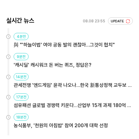
실시간 뉴스
08.08 23:55
UPDATE
4분전
與 "'하늘이법' 여야 공동 발의 괜찮아…그것이 협치"
9분전
'캐시딜' 캐시워크 돈 버는 퀴즈, 정답은?
14분전
관세전쟁 '엔드게임' 윤곽 나오나…한국 新통상정책 교두보 활
용해야
17분전
섬유패션 글로벌 경쟁력 키운다…산업부 15개 과제 180억 지
원
18분전
농식품부, '천원의 아침밥' 참여 200개 대학 선정