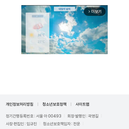
더보기
arrow_forward_ios
Unmute
개인정보처리방침
청소년보호정책
사이트맵
정기간행등록번호 : 서울 아 00493
회장·발행인 : 곽영길
사장·편집인 : 임규진
청소년보호책임자 : 전운