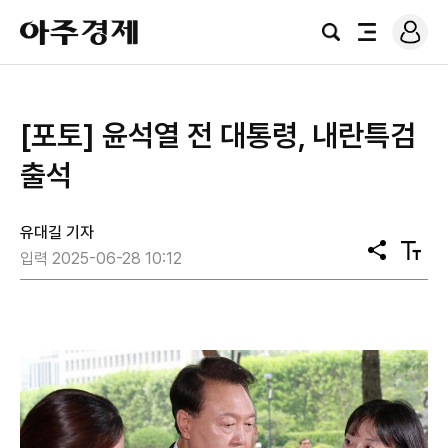
로
아
그
검
전
주
인
색
체
경
메
제
뉴
[포토] 윤석열 전 대통령, 내란특검
출석
유대길 기자
공
텍
입력 2025-06-28 10:12
유
스
트
크
기