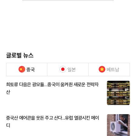
글로벌 뉴스
중국
일본
베트남
희토류 다음은 광모듈…중국이 움켜쥔 새로운 전략자
산
중국산 에어콘을 웃돈 주고 산다...유럽 열광시킨 메이
디