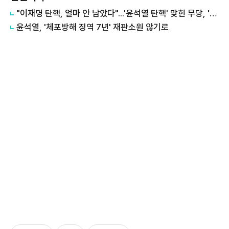
"이재명 탄핵, 얼마 안 남았다"...'윤석열 탄핵' 맞힌 무당, '성지글' 등장
윤석열, '체포방해 징역 7년' 재판소원 않기로