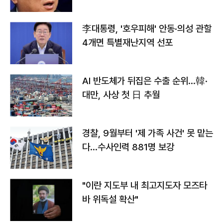
李대통령, '호우피해' 안동·의성 관할
4개면 특별재난지역 선포
AI 반도체가 뒤집은 수출 순위…韓·
대만, 사상 첫 日 추월
경찰, 9월부터 '제 가족 사건' 못 맡는
다…수사인력 881명 보강
"이란 지도부 내 최고지도자 모즈타
바 위독설 확산"