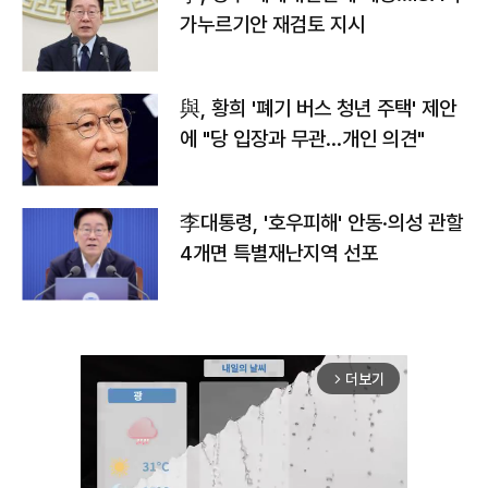
가누르기안 재검토 지시
與, 황희 '폐기 버스 청년 주택' 제안
에 "당 입장과 무관…개인 의견"
李대통령, '호우피해' 안동·의성 관할
4개면 특별재난지역 선포
더보기
arrow_forward_ios