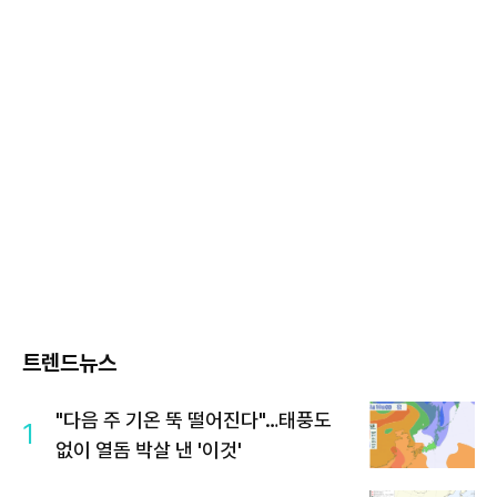
트렌드뉴스
"다음 주 기온 뚝 떨어진다"…태풍도
1
없이 열돔 박살 낸 '이것'