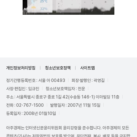
Unmute
개인정보처리방침
청소년보호정책
사이트맵
정기간행등록번호 : 서울 아 00493
회장·발행인 : 곽영길
사장·편집인 : 임규진
청소년보호책임자 : 전운
주소 : 서울특별시 종로구 종로 1길 42(수송동 146-1) 이마빌딩 11층
전화 : 02-767-1500
발행일자 : 2007년 11월 15일
등록일자 : 2008년 01월10일
아주경제는 인터넷신문윤리위원회 윤리강령을 준수합니다. 아주경제의 모든
콘텐츠(기사)는 저작권법의 보호를 받으며, 무단전재, 복사, 배포 등을 금지합