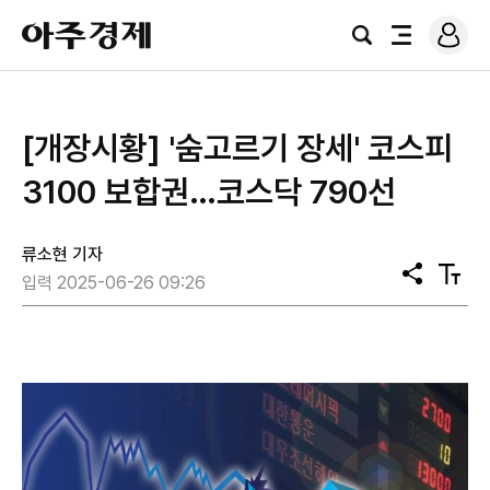
로
아
그
검
전
주
인
색
체
경
메
제
뉴
[개장시황] '숨고르기 장세' 코스피
3100 보합권…코스닥 790선
류소현 기자
공
텍
입력 2025-06-26 09:26
유
스
트
크
기