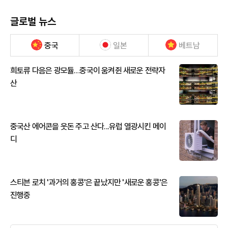
글로벌 뉴스
중국
일본
베트남
희토류 다음은 광모듈…중국이 움켜쥔 새로운 전략자
산
중국산 에어콘을 웃돈 주고 산다...유럽 열광시킨 메이
디
스티븐 로치 '과거의 홍콩'은 끝났지만 '새로운 홍콩'은
진행중