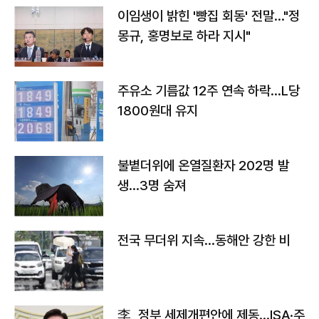
이임생이 밝힌 '빵집 회동' 전말…"정
몽규, 홍명보로 하라 지시"
주유소 기름값 12주 연속 하락…L당
1800원대 유지
불볕더위에 온열질환자 202명 발
생…3명 숨져
전국 무더위 지속…동해안 강한 비
李, 정부 세제개편안에 제동…ISA·주