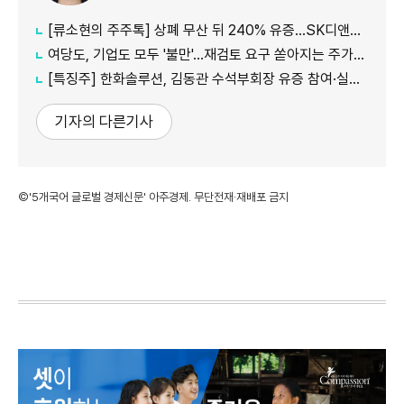
[류소현의 주주톡] 상폐 무산 뒤 240% 유증…SK디앤디는 주주를 설득했나?
여당도, 기업도 모두 '불만'...재검토 요구 쏟아지는 주가누르기 방지 세제개편안
[특징주] 한화솔루션, 김동관 수석부회장 유증 참여·실적 개선 기대에 16% 강세
기자의 다른기사
©'5개국어 글로벌 경제신문' 아주경제. 무단전재·재배포 금지