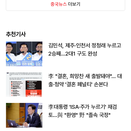
중국뉴스
더보기
추천기사
김민석, 제주·인천서 정청래 누르고
2승째…2대1 구도 완성
李 "결혼, 희망찬 새 출발돼야"… 대
출·청약 '결혼 페널티' 손본다
李대통령 'ISA·주가 누르기' 재검
토…與 "환영" 野 "졸속 국정"