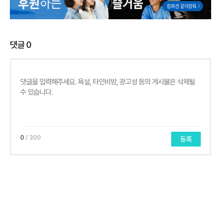
댓글
0
0
/ 300
등록