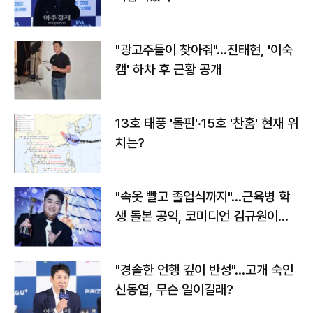
"광고주들이 찾아줘"…진태현, '이숙
캠' 하차 후 근황 공개
13호 태풍 '돌핀'·15호 '찬홈' 현재 위
치는?
"속옷 빨고 졸업식까지"…근육병 학
생 돌본 공익, 코미디언 김규원이었
다
"경솔한 언행 깊이 반성"…고개 숙인
신동엽, 무슨 일이길래?