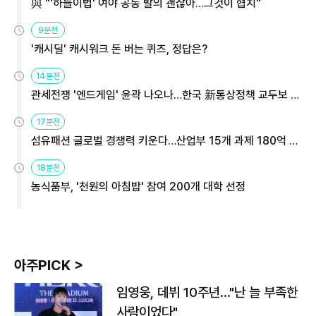
與 "'하늘이법' 여야 공동 발의 괜찮아…그것이 협치"
9분전
'캐시딜' 캐시워크 돈 버는 퀴즈, 정답은?
14분전
관세전쟁 '엔드게임' 윤곽 나오나…한국 新통상정책 교두보 활
용해야
17분전
섬유패션 글로벌 경쟁력 키운다…산업부 15개 과제 180억 지
원
18분전
농식품부, '천원의 아침밥' 참여 200개 대학 선정
아주PICK >
임영웅, 데뷔 10주년…"난 늘 부족한
사람이었다"