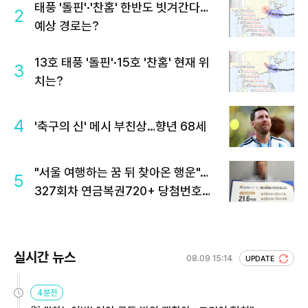
태풍 '돌핀'·'찬홈' 한반도 빗겨간다…
2
예상 경로는?
13호 태풍 '돌핀'·15호 '찬홈' 현재 위
3
치는?
4
'축구의 신' 메시 부친상…향년 68세
"서울 여행하는 꿈 뒤 찾아온 행운"…
5
327회차 연금복권720+ 당첨번호조
회 주목
실시간 뉴스
08.09 15:14
UPDATE
4분전