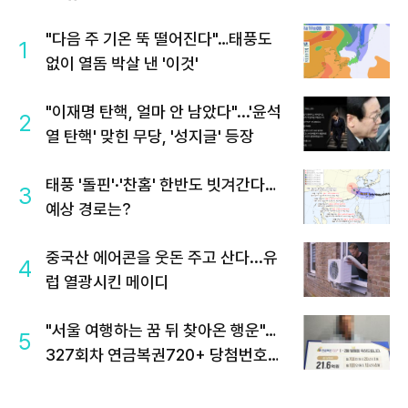
"다음 주 기온 뚝 떨어진다"…태풍도
1
없이 열돔 박살 낸 '이것'
"이재명 탄핵, 얼마 안 남았다"...'윤석
2
열 탄핵' 맞힌 무당, '성지글' 등장
태풍 '돌핀'·'찬홈' 한반도 빗겨간다…
3
예상 경로는?
중국산 에어콘을 웃돈 주고 산다...유
4
럽 열광시킨 메이디
"서울 여행하는 꿈 뒤 찾아온 행운"…
5
327회차 연금복권720+ 당첨번호조
회 주목