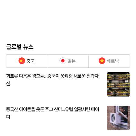
글로벌 뉴스
중국
일본
베트남
희토류 다음은 광모듈…중국이 움켜쥔 새로운 전략자
산
중국산 에어콘을 웃돈 주고 산다...유럽 열광시킨 메이
디