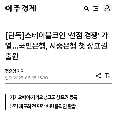
로
아
그
검
전
주
인
색
체
경
메
제
뉴
[단독]스테이블코인 '선점 경쟁' 가
열…국민은행, 시중은행 첫 상표권
출원
정윤영 기자
공
텍
입력 2025-06-25 15:30
유
스
트
크
기
카카오페이·카카오뱅크도 상표권 등록
본격 제도화 전 민간 차원 움직임 활발