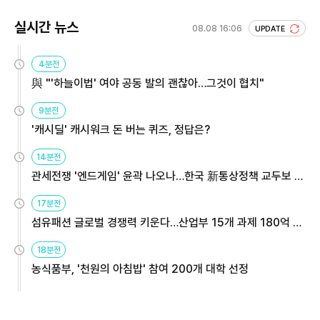
실시간 뉴스
08.08 16:06
UPDATE
4분전
與 "'하늘이법' 여야 공동 발의 괜찮아…그것이 협치"
9분전
'캐시딜' 캐시워크 돈 버는 퀴즈, 정답은?
14분전
관세전쟁 '엔드게임' 윤곽 나오나…한국 新통상정책 교두보 활
용해야
17분전
섬유패션 글로벌 경쟁력 키운다…산업부 15개 과제 180억 지
원
18분전
농식품부, '천원의 아침밥' 참여 200개 대학 선정