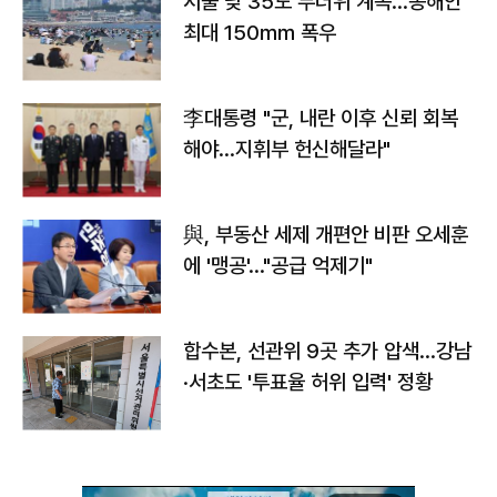
서울 낮 35도 무더위 계속…동해안
최대 150㎜ 폭우
李대통령 "군, 내란 이후 신뢰 회복
해야…지휘부 헌신해달라"
與, 부동산 세제 개편안 비판 오세훈
에 '맹공'…"공급 억제기"
합수본, 선관위 9곳 추가 압색…강남
·서초도 '투표율 허위 입력' 정황