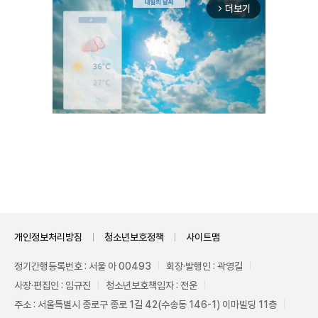
더보기
arrow_forward_ios
Unmute
개인정보처리방침
청소년보호정책
사이트맵
정기간행등록번호 : 서울 아 00493
회장·발행인 : 곽영길
사장·편집인 : 임규진
청소년보호책임자 : 전운
주소 : 서울특별시 종로구 종로 1길 42(수송동 146-1) 이마빌딩 11층