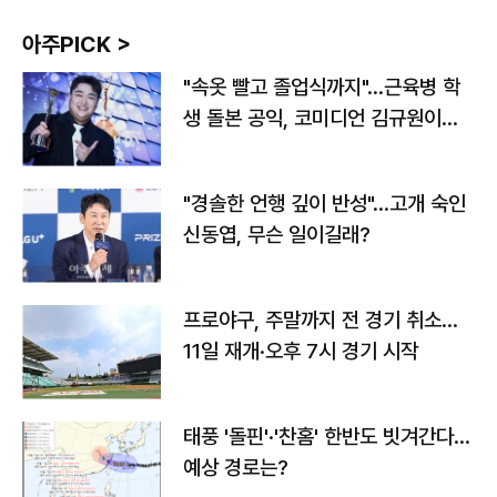
아주PICK >
"속옷 빨고 졸업식까지"…근육병 학
생 돌본 공익, 코미디언 김규원이었
다
"경솔한 언행 깊이 반성"…고개 숙인
신동엽, 무슨 일이길래?
프로야구, 주말까지 전 경기 취소…
11일 재개·오후 7시 경기 시작
태풍 '돌핀'·'찬홈' 한반도 빗겨간다…
예상 경로는?