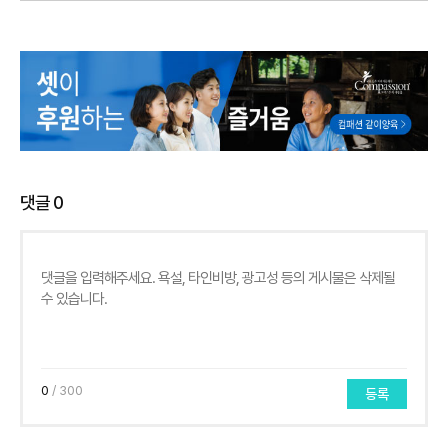
댓글
0
0
/ 300
등록