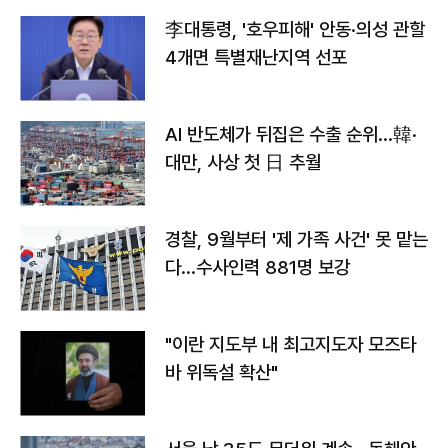
李대통령, '호우피해' 안동·의성 관할
4개면 특별재난지역 선포
AI 반도체가 뒤집은 수출 순위…韓·
대만, 사상 첫 日 추월
경찰, 9월부터 '제 가족 사건' 못 맡는
다…수사인력 881명 보강
"이란 지도부 내 최고지도자 모즈타
바 위독설 확산"