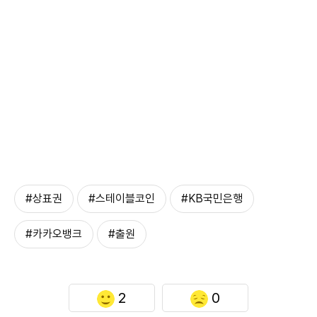
#상표권
#스테이블코인
#KB국민은행
#카카오뱅크
#출원
2
0