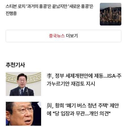
스티븐 로치 '과거의 홍콩'은 끝났지만 '새로운 홍콩'은
진행중
중국뉴스
더보기
추천기사
李, 정부 세제개편안에 제동…ISA·주
가누르기안 재검토 지시
與, 황희 '폐기 버스 청년 주택' 제안
에 "당 입장과 무관…개인 의견"