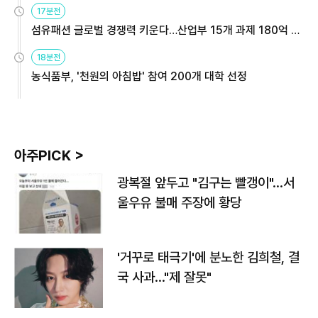
17분전
섬유패션 글로벌 경쟁력 키운다…산업부 15개 과제 180억 지
원
18분전
농식품부, '천원의 아침밥' 참여 200개 대학 선정
아주PICK >
광복절 앞두고 "김구는 빨갱이"…서
울우유 불매 주장에 황당
'거꾸로 태극기'에 분노한 김희철, 결
국 사과…"제 잘못"