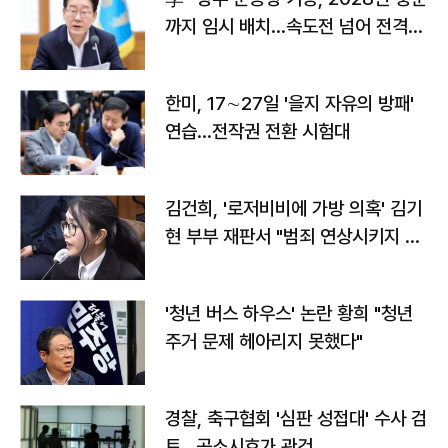
까지 임시 배치…속도전 넘어 전격
전"
한미, 17∼27일 '을지 자유의 방패'
연습…전작권 전환 시험대
김건희, '로저비비에 가방 의혹' 김기
현 부부 재판서 "범죄 연상시키지 말
라"
'청년 버스 하우스' 논란 황희 "청년
주거 문제 헤아리지 못했다"
경찰, 축구협회 '심판 성접대' 수사 검
토…공소시효가 관건