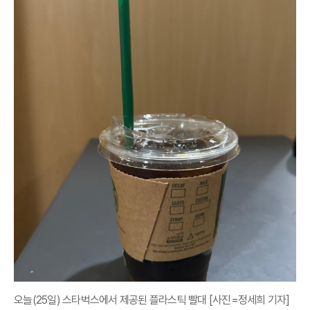
오늘(25일) 스타벅스에서 제공된 플라스틱 빨대 [사진=정세희 기자]