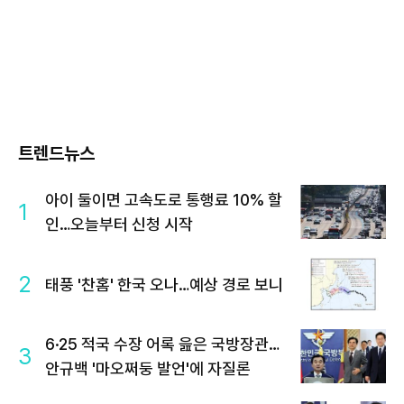
트렌드뉴스
아이 둘이면 고속도로 통행료 10% 할
1
인…오늘부터 신청 시작
2
태풍 '찬홈' 한국 오나…예상 경로 보니
6·25 적국 수장 어록 읊은 국방장관…
3
안규백 '마오쩌둥 발언'에 자질론