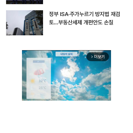
정부 ISA·주가누르기 방지법 재검
토…부동산세제 개편안도 손질
더보기
arrow_forward_ios
Unmute