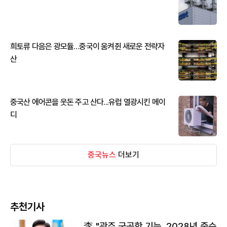
희토류 다음은 광모듈…중국이 움켜쥔 새로운 전략자
산
중국산 에어콘을 웃돈 주고 산다...유럽 열광시킨 메이
디
중국뉴스
더보기
추천기사
李 "광주 군공항 기능, 2028년 중순