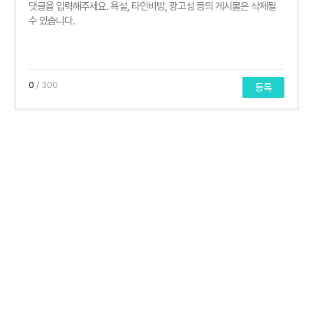
0
/ 300
등록