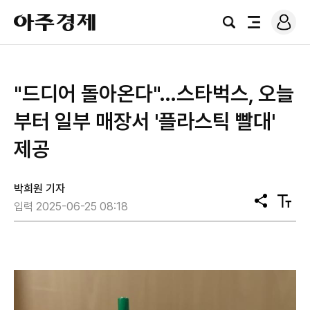
로
아
그
검
전
주
인
색
체
경
메
제
뉴
"드디어 돌아온다"…스타벅스, 오늘
부터 일부 매장서 '플라스틱 빨대'
제공
박희원 기자
공
텍
입력 2025-06-25 08:18
유
스
트
크
기