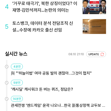
'거꾸로 태극기', 북한 상징이었다? 이
4
재명·김민석까지…논란의 의미는
토스뱅크, 데이터 분석 전담조직 신
5
설…수장에 카카오 출신 선임
실시간 뉴스
08.10 21:10
UPDATE
4분전
與 "'하늘이법' 여야 공동 발의 괜찮아…그것이 협치"
9분전
'캐시딜' 캐시워크 돈 버는 퀴즈, 정답은?
14분전
관세전쟁 '엔드게임' 윤곽 나오나…한국 新통상정책 교두보 활
용해야