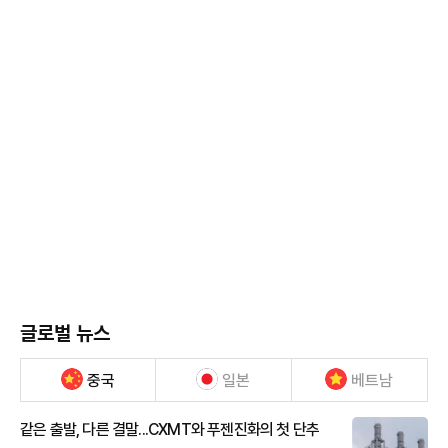
글로벌 뉴스
중국
일본
베트남
같은 출발, 다른 결말...CXMT와 푸젠진화의 첫 단추