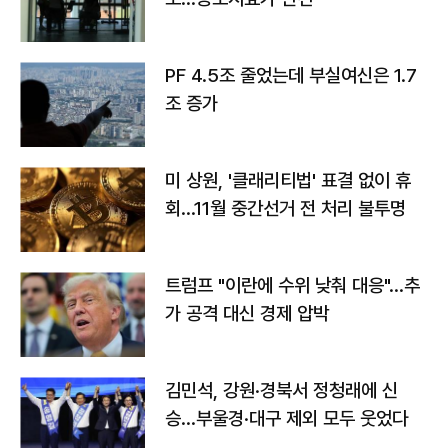
PF 4.5조 줄었는데 부실여신은 1.7
조 증가
미 상원, '클래리티법' 표결 없이 휴
회…11월 중간선거 전 처리 불투명
트럼프 "이란에 수위 낮춰 대응"…추
가 공격 대신 경제 압박
김민석, 강원·경북서 정청래에 신
승…부울경·대구 제외 모두 웃었다