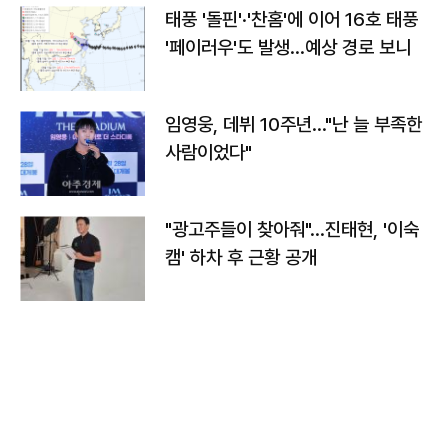
태풍 '돌핀'·'찬홈'에 이어 16호 태풍
'페이러우'도 발생…예상 경로 보니
임영웅, 데뷔 10주년…"난 늘 부족한
사람이었다"
"광고주들이 찾아줘"…진태현, '이숙
캠' 하차 후 근황 공개