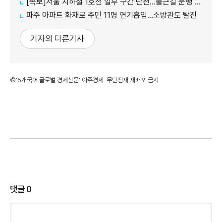
[속보]서울 지하철 1호선 일부 구간 단전…출근길 운행 지연
파주 아파트 화재로 주민 11명 연기흡입…소방관도 탈진
기자의 다른기사
©'5개국어 글로벌 경제신문' 아주경제. 무단전재·재배포 금지
댓글
0