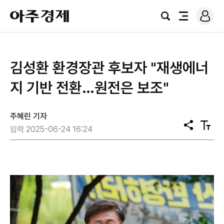
로
아
그
검
전
주
인
색
체
경
메
제
뉴
김성환 환경장관 후보자 "재생에너
지 기반 전환…원전은 보조"
주혜린 기자
공
텍
입력 2025-06-24 16:24
유
스
트
크
기