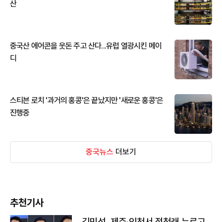
산
중국산 에어콘을 웃돈 주고 산다...유럽 열광시킨 메이
디
스티븐 로치 '과거의 홍콩'은 끝났지만 '새로운 홍콩'은
진행중
중국뉴스
더보기
추천기사
김민석, 제주·인천서 정청래 누르고