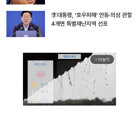
李대통령, '호우피해' 안동·의성 관할
4개면 특별재난지역 선포
더보기
arrow_forward_ios
Unmute