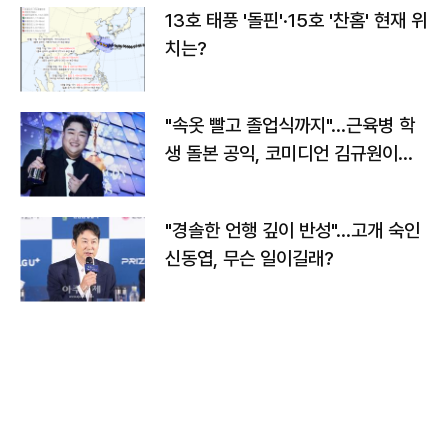
13호 태풍 '돌핀'·15호 '찬홈' 현재 위
치는?
"속옷 빨고 졸업식까지"…근육병 학
생 돌본 공익, 코미디언 김규원이었
다
"경솔한 언행 깊이 반성"…고개 숙인
신동엽, 무슨 일이길래?