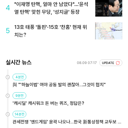
"이재명 탄핵, 얼마 안 남았다"...'윤석
4
열 탄핵' 맞힌 무당, '성지글' 등장
13호 태풍 '돌핀'·15호 '찬홈' 현재 위
5
치는?
실시간 뉴스
08.09 07:17
UPDATE
4분전
與 "'하늘이법' 여야 공동 발의 괜찮아…그것이 협치"
9분전
'캐시딜' 캐시워크 돈 버는 퀴즈, 정답은?
14분전
관세전쟁 '엔드게임' 윤곽 나오나…한국 新통상정책 교두보 활