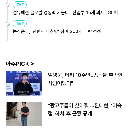
용해야
17분전
섬유패션 글로벌 경쟁력 키운다…산업부 15개 과제 180억 지
원
18분전
농식품부, '천원의 아침밥' 참여 200개 대학 선정
아주PICK >
임영웅, 데뷔 10주년…"난 늘 부족한
사람이었다"
"광고주들이 찾아줘"…진태현, '이숙
캠' 하차 후 근황 공개