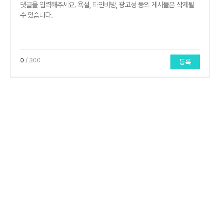
0
/ 300
등록