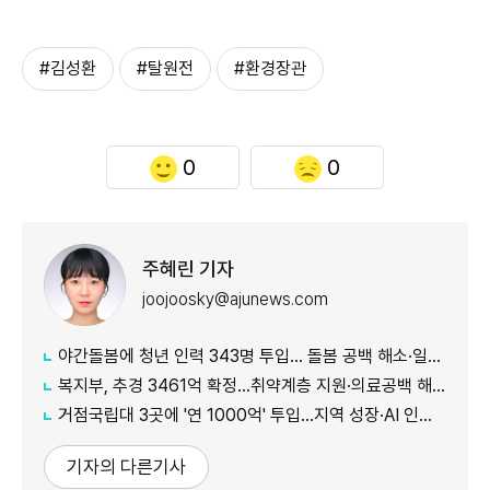
#김성환
#탈원전
#환경장관
0
0
주혜린 기자
joojoosky@ajunews.com
야간돌봄에 청년 인력 343명 투입… 돌봄 공백 해소·일자리 확대 추진
복지부, 추경 3461억 확정…취약계층 지원·의료공백 해소 강화
거점국립대 3곳에 '연 1000억' 투입…지역 성장·AI 인재 거점 육성
기자의 다른기사