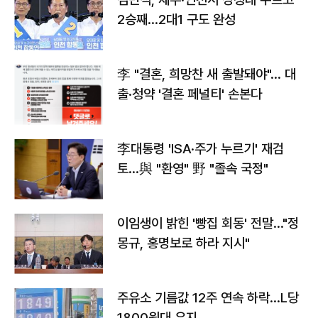
2승째…2대1 구도 완성
李 "결혼, 희망찬 새 출발돼야"… 대
출·청약 '결혼 페널티' 손본다
李대통령 'ISA·주가 누르기' 재검
토…與 "환영" 野 "졸속 국정"
이임생이 밝힌 '빵집 회동' 전말…"정
몽규, 홍명보로 하라 지시"
주유소 기름값 12주 연속 하락…L당
1800원대 유지