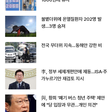
불볕더위에 온열질환자 202명 발
생…3명 숨져
전국 무더위 지속…동해안 강한 비
李, 정부 세제개편안에 제동…ISA·주
가누르기안 재검토 지시
與, 황희 '폐기 버스 청년 주택' 제안
에 "당 입장과 무관…개인 의견"