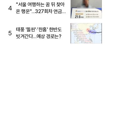
"서울 여행하는 꿈 뒤 찾아
4
온 행운"…327회차 연금
복권720+ 당첨번호조회
주목
태풍 '돌핀'·'찬홈' 한반도
5
빗겨간다…예상 경로는?