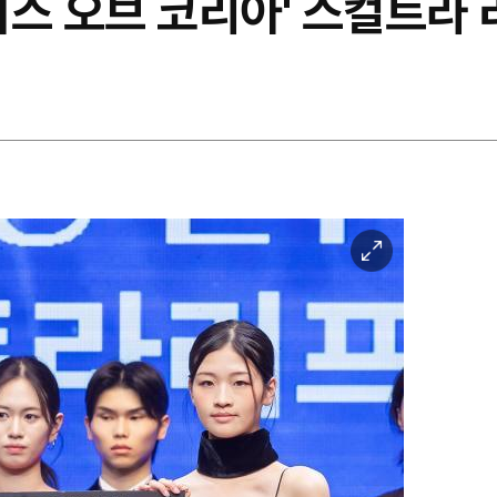
페이스 오브 코리아' 스컬트
이
미
지
확
대