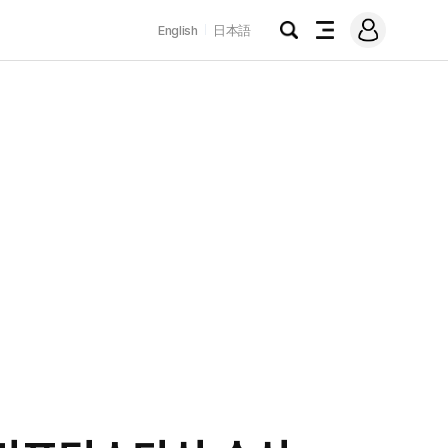
로
English
日本語
그
검
전
인
색
체
메
뉴