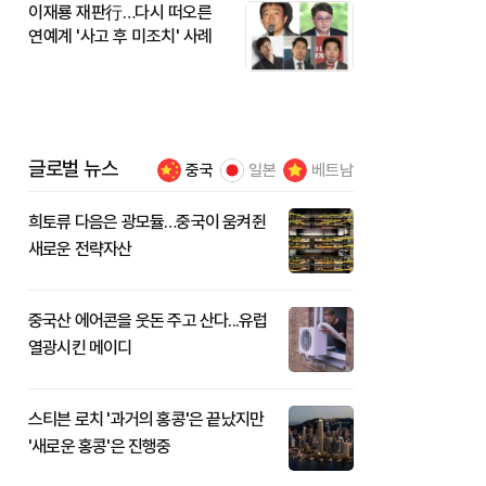
이재룡 재판行…다시 떠오른
연예계 '사고 후 미조치' 사례
글로벌 뉴스
중국
일본
베트남
희토류 다음은 광모듈…중국이 움켜쥔
새로운 전략자산
중국산 에어콘을 웃돈 주고 산다...유럽
열광시킨 메이디
스티븐 로치 '과거의 홍콩'은 끝났지만
'새로운 홍콩'은 진행중