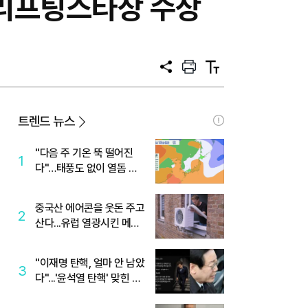
라 리프팅스타상 수상
공
프
텍
유
린
스
트
트
크
기
트렌드 뉴스
"다음 주 기온 뚝 떨어진
1
다"…태풍도 없이 열돔 박
살 낸 '이것'
중국산 에어콘을 웃돈 주고
2
산다...유럽 열광시킨 메이
디
"이재명 탄핵, 얼마 안 남았
3
다"...'윤석열 탄핵' 맞힌 무
당, '성지글' 등장