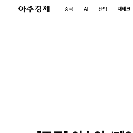
아
중국
AI
산업
재테크
주
경
제