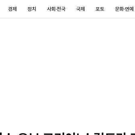
경제
정치
사회·전국
국제
포토
문화·연예