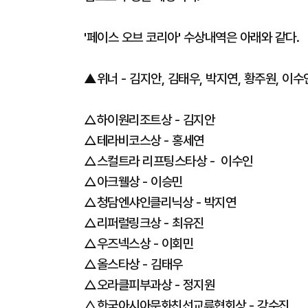
'페이스 오브 코리아' 수상내역은 아래와 같다.
▲위너 - 김지안, 김태우, 박지연, 황주원, 이수
△하이원리조트상 - 김지안
△테라비코스상 - 홍세연
△스컬트라 리프팅스타상 - 이수인
△아크웰상 - 이승민
△청담엔샤인클리닉상 - 박지연
△리퍼럴링크상 - 최유진
△우즈넥스상 - 이회민
△올스타상 - 김태우
△오라클피부과상 - 정지원
△한국아시아문화친선교류협회상 - 강수진