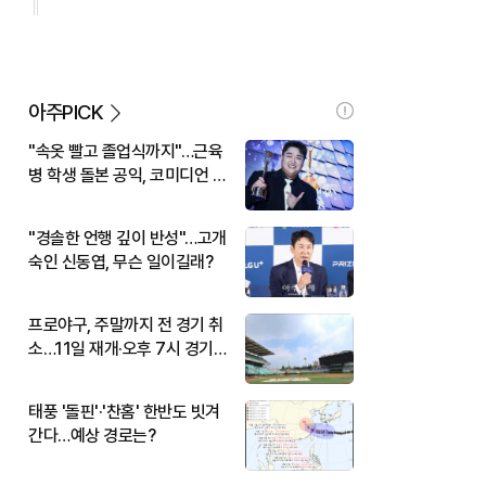
아주PICK
"속옷 빨고 졸업식까지"…근육
병 학생 돌본 공익, 코미디언 김
규원이었다
"경솔한 언행 깊이 반성"…고개
숙인 신동엽, 무슨 일이길래?
프로야구, 주말까지 전 경기 취
소…11일 재개·오후 7시 경기
시작
태풍 '돌핀'·'찬홈' 한반도 빗겨
간다…예상 경로는?