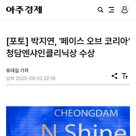
로
아
그
검
전
주
인
색
체
경
메
제
뉴
[포토] 박지연, '페이스 오브 코리아'
청담엔샤인클리닉상 수상
유대길 기자
공
텍
입력 2025-06-23 22:16
유
스
트
크
기