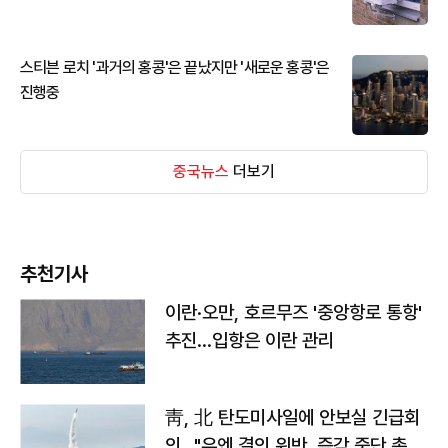
스티븐 로치 '과거의 홍콩'은 끝났지만 '새로운 홍콩'은
진행중
중국뉴스
더보기
추천기사
이란·오만, 호르무즈 '중앙항로 통항'
추진…입항은 이란 관리
靑, 北 탄도미사일에 안보실 긴급회
의…"유엔 결의 위반, 즉각 중단 촉