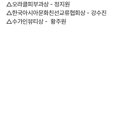
△오라클피부과상 - 정지원
△한국아시아문화친선교류협회상 - 강수진
△수가인뷰티상 - 황주원