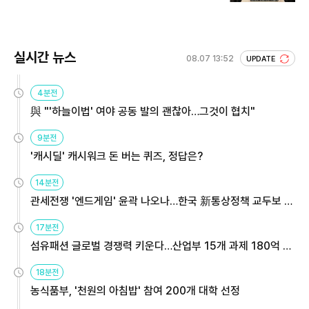
실시간 뉴스
08.07 13:52
UPDATE
4분전
與 "'하늘이법' 여야 공동 발의 괜찮아…그것이 협치"
9분전
'캐시딜' 캐시워크 돈 버는 퀴즈, 정답은?
14분전
관세전쟁 '엔드게임' 윤곽 나오나…한국 新통상정책 교두보 활
용해야
17분전
섬유패션 글로벌 경쟁력 키운다…산업부 15개 과제 180억 지
원
18분전
농식품부, '천원의 아침밥' 참여 200개 대학 선정