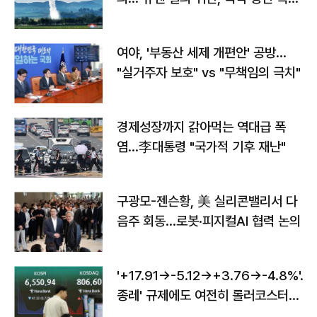
구"
여야, '부동산 세제 개편안' 공방…
"실거주자 보호" vs "무책임의 극치"
경제성장까지 갉아먹는 역대급 폭
염…李대통령 "국가적 기후 재난"
구광모-젠슨황, 美 실리콘밸리서 다
음주 회동…로봇·피지컬AI 협력 논의
'+17.91→-5.12→+3.76→-4.8%'…'
종레' 규제에도 여전히 롤러코스터
타는 코스피