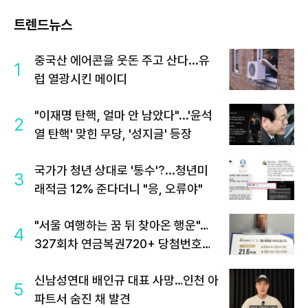
트렌드뉴스
중국산 에어콘을 웃돈 주고 산다...유
1
럽 열광시킨 메이디
"이재명 탄핵, 얼마 안 남았다"...'윤석
2
열 탄핵' 맞힌 무당, '성지글' 등장
국가가 청년 상대로 '통수'?...청년미
3
래적금 12% 준다더니 "응, 오류야"
"서울 여행하는 꿈 뒤 찾아온 행운"…
4
327회차 연금복권720+ 당첨번호조
회 주목
신남성연대 배인규 대표 사망…인천 아
5
파트서 숨진 채 발견