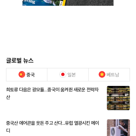
글로벌 뉴스
중국
일본
베트남
희토류 다음은 광모듈…중국이 움켜쥔 새로운 전략자
산
중국산 에어콘을 웃돈 주고 산다...유럽 열광시킨 메이
디