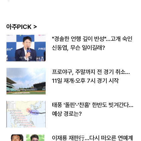
아주PICK >
"경솔한 언행 깊이 반성"…고개 숙인
신동엽, 무슨 일이길래?
프로야구, 주말까지 전 경기 취소…
11일 재개·오후 7시 경기 시작
태풍 '돌핀'·'찬홈' 한반도 빗겨간다…
예상 경로는?
이재룡 재판行…다시 떠오른 연예계