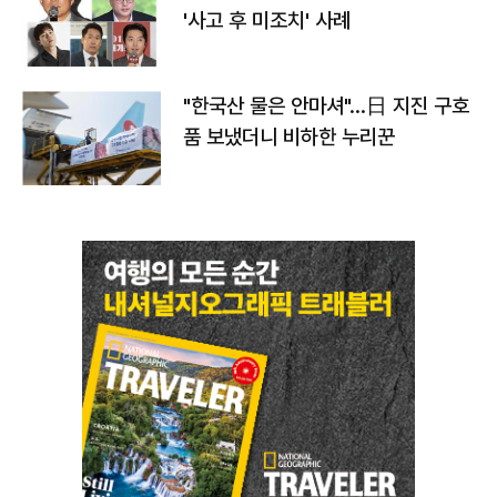
'사고 후 미조치' 사례
"한국산 물은 안마셔"…日 지진 구호
품 보냈더니 비하한 누리꾼