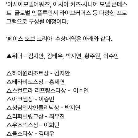
'아시아모델어워즈', 아시아 키즈·시니어 모델 콘테스
트, 글로벌 인플루언서 라이브커머스 등 다양한 프로
그램으로 구성될 예정이다.
'페이스 오브 코리아' 수상내역은 아래와 같다.
▲위너 - 김지안, 김태우, 박지연, 황주원, 이수인
△하이원리조트상 - 김지안
△테라비코스상 - 홍세연
△스컬트라 리프팅스타상 - 이수인
△아크웰상 - 이승민
△청담엔샤인클리닉상 - 박지연
△리퍼럴링크상 - 최유진
△우즈넥스상 - 이회민
△올스타상 - 김태우