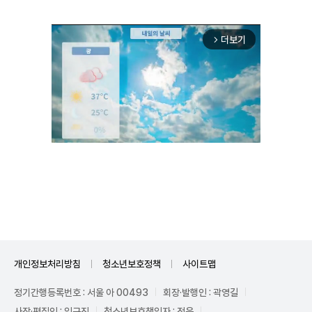
더보기
arrow_forward_ios
Unmute
개인정보처리방침
청소년보호정책
사이트맵
정기간행등록번호 : 서울 아 00493
회장·발행인 : 곽영길
사장·편집인 : 임규진
청소년보호책임자 : 전운