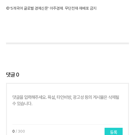
©'5개국어 글로벌 경제신문' 아주경제. 무단전재·재배포 금지
댓글
0
0
/ 300
등록