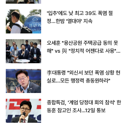
'입추'에도 낮 최고 39도 폭염 절
정…한밤 '열대야' 지속
오세훈 "용산공원 주택공급 동의 못
해" vs 與 "정치적 어젠다로 사용"
맞불
李대통령 "외신서 보던 폭염 상황 현
실로…모든 행정력 총동원하라"
종합특검, '계엄 당정대 회의 참석' 한
동훈 참고인 조사...12일 통보