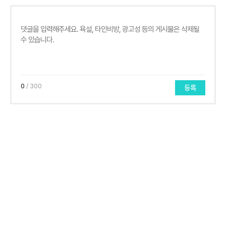
0
/ 300
등록