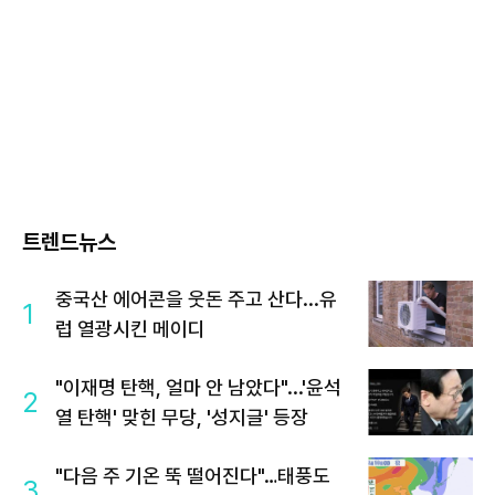
트렌드뉴스
중국산 에어콘을 웃돈 주고 산다...유
1
럽 열광시킨 메이디
"이재명 탄핵, 얼마 안 남았다"...'윤석
2
열 탄핵' 맞힌 무당, '성지글' 등장
"다음 주 기온 뚝 떨어진다"…태풍도
3