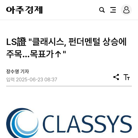
로
아
그
검
전
주
인
색
체
경
메
제
뉴
LS證 "클래시스, 펀더멘털 상승에
주목…목표가↑"
장수영 기자
공
텍
입력 2025-06-23 08:37
유
스
트
크
기