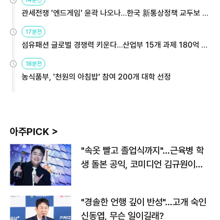
14분전
관세전쟁 '엔드게임' 윤곽 나오나…한국 新통상정책 교두보 활
용해야
17분전
섬유패션 글로벌 경쟁력 키운다…산업부 15개 과제 180억 지
원
18분전
농식품부, '천원의 아침밥' 참여 200개 대학 선정
아주PICK >
"속옷 빨고 졸업식까지"…근육병 학
생 돌본 공익, 코미디언 김규원이었
다
"경솔한 언행 깊이 반성"…고개 숙인
신동엽, 무슨 일이길래?