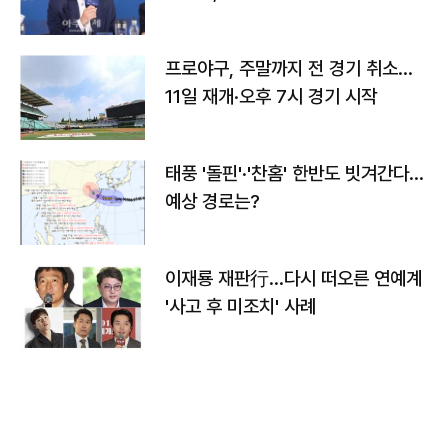
프로야구, 주말까지 전 경기 취소…
11일 재개·오후 7시 경기 시작
태풍 '돌핀'·'찬홈' 한반도 빗겨간다…
예상 경로는?
이재룡 재판行…다시 떠오른 연예계
'사고 후 미조치' 사례