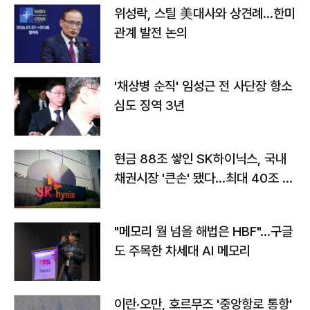
위성락, 스틸 美대사와 상견례…한미
관계 발전 논의
'채상병 순직' 임성근 전 사단장 항소
심도 징역 3년
현금 88조 쌓인 SK하이닉스, 국내
채권시장 '큰손' 됐다…최대 40조 투
자
"메모리 월 넘을 해법은 HBF"…구글
도 주목한 차세대 AI 메모리
이란·오만, 호르무즈 '중앙항로 통항'