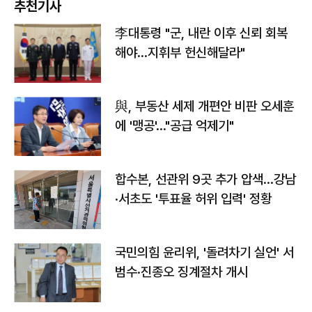
추천기사
李대통령 "군, 내란 이후 신뢰 회복
해야…지휘부 헌신해달라"
與, 부동산 세제 개편안 비판 오세훈
에 '맹공'…"공급 억제기"
합수본, 선관위 9곳 추가 압색…강남
·서초도 '투표율 허위 입력' 정황
국민의힘 윤리위, '돌려차기 실언' 서
범수·진종오 징계절차 개시