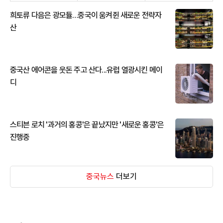
희토류 다음은 광모듈…중국이 움켜쥔 새로운 전략자
산
중국산 에어콘을 웃돈 주고 산다...유럽 열광시킨 메이
디
스티븐 로치 '과거의 홍콩'은 끝났지만 '새로운 홍콩'은
진행중
중국뉴스
더보기