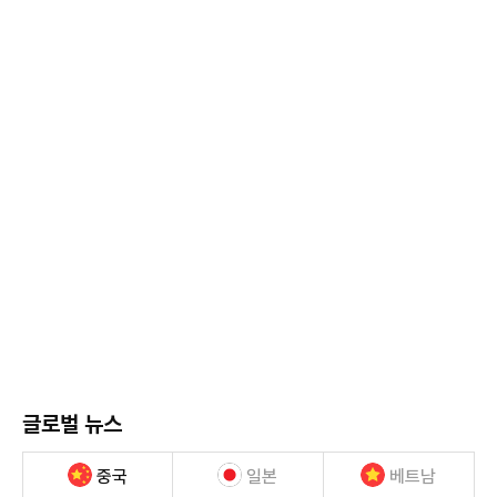
글로벌 뉴스
중국
일본
베트남