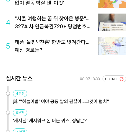
없이 열돔 박살 낸 '이것'
"서울 여행하는 꿈 뒤 찾아온 행운"…
4
327회차 연금복권720+ 당첨번호조
회 주목
태풍 '돌핀'·'찬홈' 한반도 빗겨간다…
5
예상 경로는?
실시간 뉴스
08.07 18:33
UPDATE
4분전
與 "'하늘이법' 여야 공동 발의 괜찮아…그것이 협치"
9분전
'캐시딜' 캐시워크 돈 버는 퀴즈, 정답은?