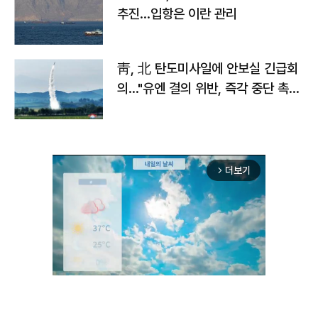
추진…입항은 이란 관리
靑, 北 탄도미사일에 안보실 긴급회
의…"유엔 결의 위반, 즉각 중단 촉
구"
더보기
arrow_forward_ios
Unmute