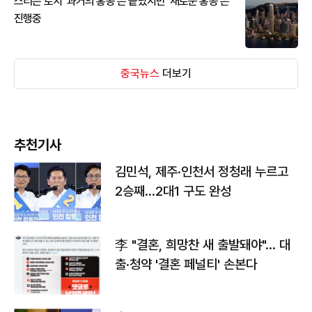
스티븐 로치 '과거의 홍콩'은 끝났지만 '새로운 홍콩'은
진행중
중국뉴스
더보기
추천기사
김민석, 제주·인천서 정청래 누르고
2승째…2대1 구도 완성
李 "결혼, 희망찬 새 출발돼야"… 대
출·청약 '결혼 페널티' 손본다