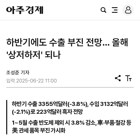
로
아
그
검
전
주
인
색
체
경
메
제
뉴
하반기에도 수출 부진 전망… 올해
'상저하저' 되나
조성준 기자
공
텍
입력 2025-06-22 11:00
유
스
트
크
기
하반기 수출 3355억달러(-3.8%), 수입 3132억달러
(-2.1%)로 223억달러 흑자 전망
1~5월 수출 반도체 제외 시 3.8% 감소, 車·부품·철강 등
美 관세 품목 부진 가시화