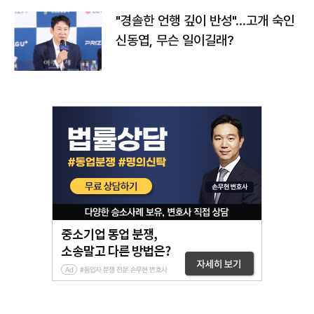
"경솔한 언행 깊이 반성"…고개 숙인
신동엽, 무슨 일이길래?