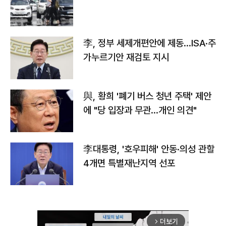
李, 정부 세제개편안에 제동…ISA·주
가누르기안 재검토 지시
與, 황희 '폐기 버스 청년 주택' 제안
에 "당 입장과 무관…개인 의견"
李대통령, '호우피해' 안동·의성 관할
4개면 특별재난지역 선포
더보기
arrow_forward_ios