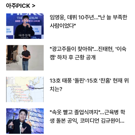
아주PICK >
임영웅, 데뷔 10주년…"난 늘 부족한
사람이었다"
"광고주들이 찾아줘"…진태현, '이숙
캠' 하차 후 근황 공개
13호 태풍 '돌핀'·15호 '찬홈' 현재 위
치는?
"속옷 빨고 졸업식까지"…근육병 학
생 돌본 공익, 코미디언 김규원이었
다