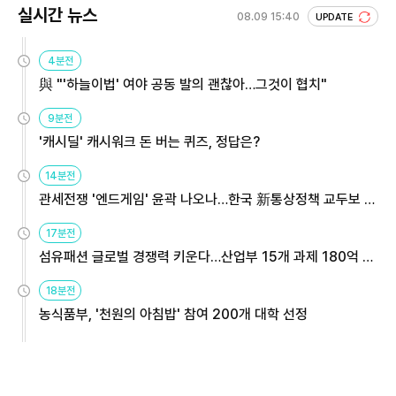
실시간 뉴스
08.09 15:40
UPDATE
4분전
與 "'하늘이법' 여야 공동 발의 괜찮아…그것이 협치"
9분전
'캐시딜' 캐시워크 돈 버는 퀴즈, 정답은?
14분전
관세전쟁 '엔드게임' 윤곽 나오나…한국 新통상정책 교두보 활
용해야
17분전
섬유패션 글로벌 경쟁력 키운다…산업부 15개 과제 180억 지
원
18분전
농식품부, '천원의 아침밥' 참여 200개 대학 선정