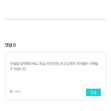
댓글
0
0
/ 300
등록