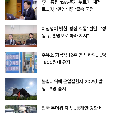
李대통령 'ISA·주가 누르기' 재검
토…與 "환영" 野 "졸속 국정"
이임생이 밝힌 '빵집 회동' 전말…"정
몽규, 홍명보로 하라 지시"
주유소 기름값 12주 연속 하락…L당
1800원대 유지
불볕더위에 온열질환자 202명 발
생…3명 숨져
전국 무더위 지속…동해안 강한 비