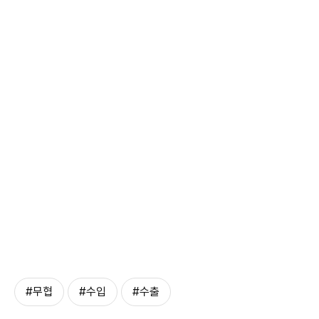
#무협
#수입
#수출