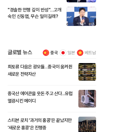
"경솔한 언행 깊이 반성"…고개
숙인 신동엽, 무슨 일이길래?
글로벌 뉴스
중국
일본
베트남
희토류 다음은 광모듈…중국이 움켜쥔
새로운 전략자산
중국산 에어콘을 웃돈 주고 산다...유럽
열광시킨 메이디
스티븐 로치 '과거의 홍콩'은 끝났지만
'새로운 홍콩'은 진행중