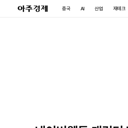
아
중국
AI
산업
재테크
주
경
제