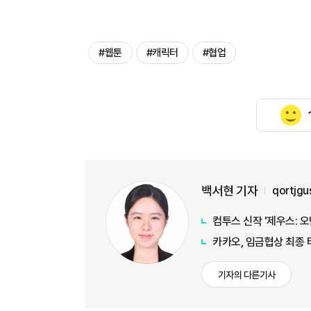
#웹툰
#캐릭터
#협업
백서현 기자
qortjg
컴투스 신작 '제우스: 
카카오, 임금협상 최종 
기자의 다른기사