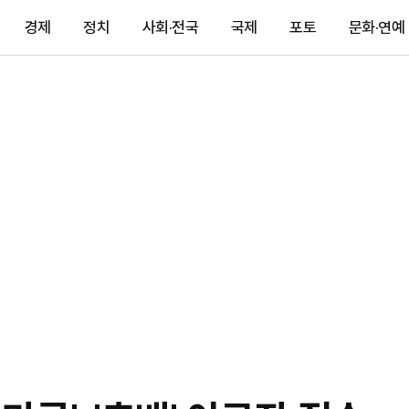
경제
정치
사회·전국
국제
포토
문화·연예