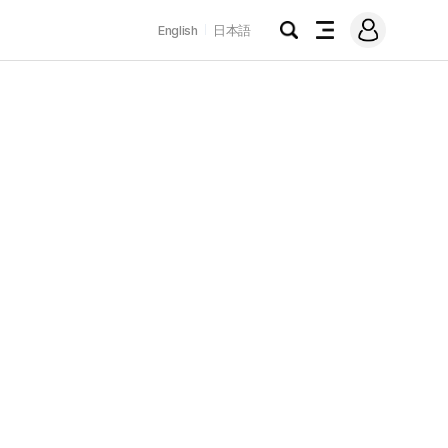
로
English
日本語
그
검
전
인
색
체
메
뉴