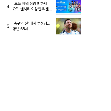
"오늘 저녁 상암 피하세
4
요"…맨시티·이강인·리센느
뜬다, 6호선 혼잡 예상
'축구의 신' 메시 부친상…
5
향년 68세