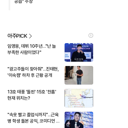
공습" 주장
아주PICK
임영웅, 데뷔 10주년…"난 늘
부족한 사람이었다"
"광고주들이 찾아줘"…진태현,
'이숙캠' 하차 후 근황 공개
13호 태풍 '돌핀'·15호 '찬홈'
현재 위치는?
"속옷 빨고 졸업식까지"…근육
병 학생 돌본 공익, 코미디언 김
규원이었다