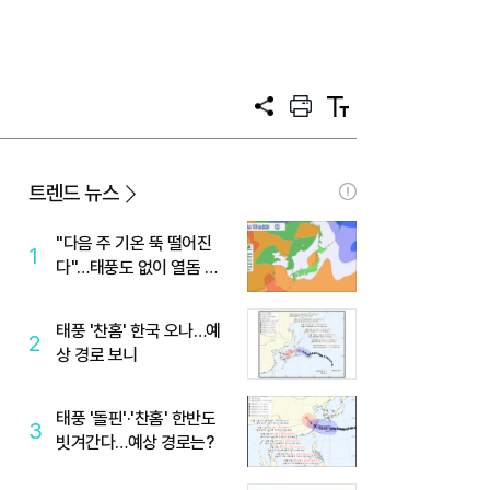
공
프
텍
유
린
스
트
트
크
기
트렌드 뉴스
"다음 주 기온 뚝 떨어진
1
다"…태풍도 없이 열돔 박
살 낸 '이것'
태풍 '찬홈' 한국 오나…예
2
상 경로 보니
태풍 '돌핀'·'찬홈' 한반도
3
빗겨간다…예상 경로는?