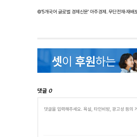
©'5개국어 글로벌 경제신문' 아주경제. 무단전재·재배
댓글
0