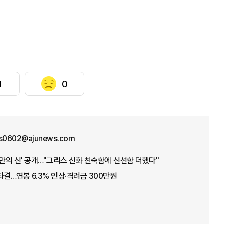
1
0
us0602@ajunews.com
오만의 신' 공개…"그리스 신화 친숙함에 신선함 더했다"
타결…연봉 6.3% 인상·격려금 300만원