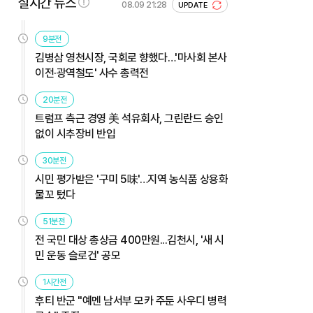
실시간 뉴스
08.09 21:28
UPDATE
9분전
김병삼 영천시장, 국회로 향했다…'마사회 본사
이전·광역철도' 사수 총력전
20분전
트럼프 측근 경영 美 석유회사, 그린란드 승인
없이 시추장비 반입
30분전
시민 평가받은 '구미 5味'…지역 농식품 상용화
물꼬 텄다
51분전
전 국민 대상 총상금 400만원...김천시, '새 시
민 운동 슬로건' 공모
1시간전
후티 반군 "예멘 남서부 모카 주둔 사우디 병력