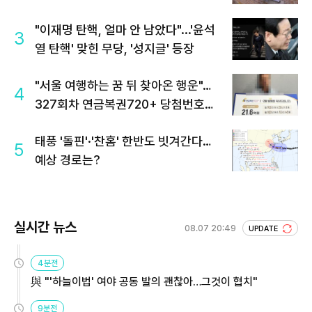
"이재명 탄핵, 얼마 안 남았다"...'윤석
3
열 탄핵' 맞힌 무당, '성지글' 등장
"서울 여행하는 꿈 뒤 찾아온 행운"…
4
327회차 연금복권720+ 당첨번호조
회 주목
태풍 '돌핀'·'찬홈' 한반도 빗겨간다…
5
예상 경로는?
실시간 뉴스
08.07 20:49
UPDATE
4분전
與 "'하늘이법' 여야 공동 발의 괜찮아…그것이 협치"
9분전