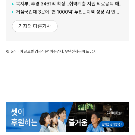
복지부, 추경 3461억 확정…취약계층 지원·의료공백 해소 강화
거점국립대 3곳에 '연 1000억' 투입…지역 성장·AI 인재 거점 육성
기자의 다른기사
©'5개국어 글로벌 경제신문' 아주경제. 무단전재·재배포 금지