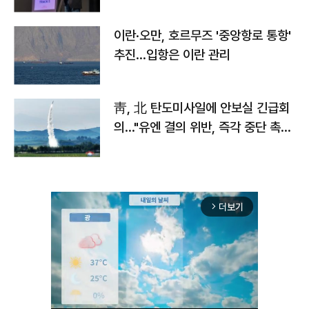
이란·오만, 호르무즈 '중앙항로 통항'
추진…입항은 이란 관리
靑, 北 탄도미사일에 안보실 긴급회
의…"유엔 결의 위반, 즉각 중단 촉
구"
더보기
arrow_forward_ios