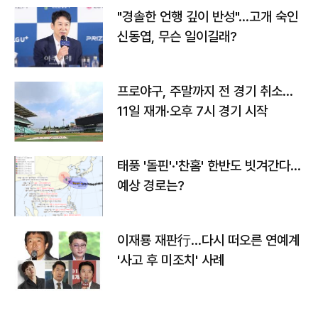
"경솔한 언행 깊이 반성"…고개 숙인
신동엽, 무슨 일이길래?
프로야구, 주말까지 전 경기 취소…
11일 재개·오후 7시 경기 시작
태풍 '돌핀'·'찬홈' 한반도 빗겨간다…
예상 경로는?
이재룡 재판行…다시 떠오른 연예계
'사고 후 미조치' 사례