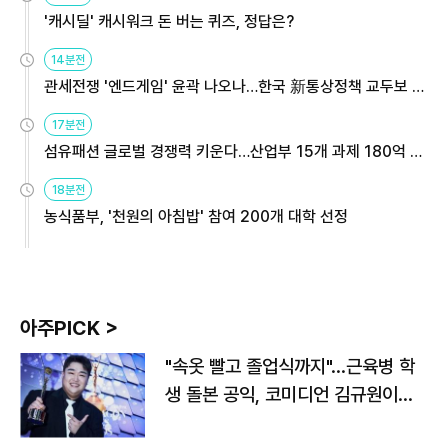
'캐시딜' 캐시워크 돈 버는 퀴즈, 정답은?
14분전
관세전쟁 '엔드게임' 윤곽 나오나…한국 新통상정책 교두보 활
용해야
17분전
섬유패션 글로벌 경쟁력 키운다…산업부 15개 과제 180억 지
원
18분전
농식품부, '천원의 아침밥' 참여 200개 대학 선정
아주PICK >
"속옷 빨고 졸업식까지"…근육병 학
생 돌본 공익, 코미디언 김규원이었
다