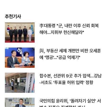
추천기사
李대통령 "군, 내란 이후 신뢰 회복
해야…지휘부 헌신해달라"
與, 부동산 세제 개편안 비판 오세훈
에 '맹공'…"공급 억제기"
합수본, 선관위 9곳 추가 압색…강남
·서초도 '투표율 허위 입력' 정황
국민의힘 윤리위, '돌려차기 실언' 서