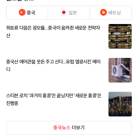
중국
일본
베트남
희토류 다음은 광모듈…중국이 움켜쥔 새로운 전략자
산
중국산 에어콘을 웃돈 주고 산다...유럽 열광시킨 메이
디
스티븐 로치 '과거의 홍콩'은 끝났지만 '새로운 홍콩'은
진행중
중국뉴스
더보기