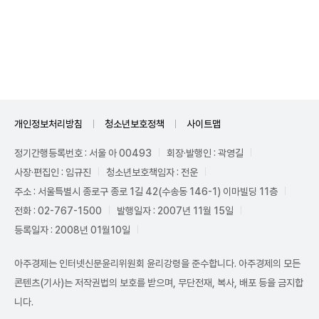
Unmute
개인정보처리방침
청소년보호정책
사이트맵
정기간행등록번호 : 서울 아 00493
회장·발행인 : 곽영길
사장·편집인 : 임규진
청소년보호책임자 : 전운
주소 : 서울특별시 종로구 종로 1길 42(수송동 146-1) 이마빌딩 11층
전화 : 02-767-1500
발행일자 : 2007년 11월 15일
등록일자 : 2008년 01월10일
아주경제는 인터넷신문윤리위원회 윤리강령을 준수합니다. 아주경제의 모든
콘텐츠(기사)는 저작권법의 보호를 받으며, 무단전재, 복사, 배포 등을 금지합
니다.