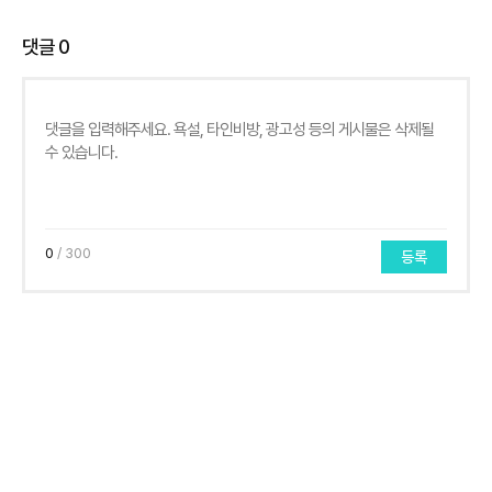
댓글
0
0
/ 300
등록