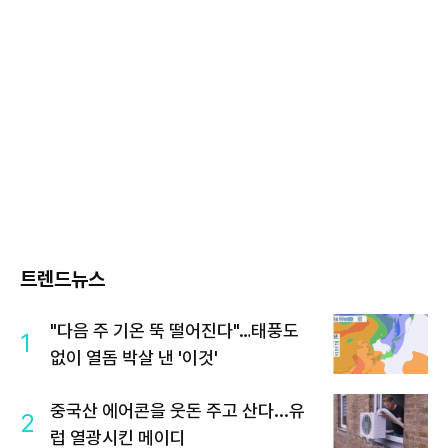
트렌드뉴스
"다음 주 기온 뚝 떨어진다"…태풍도
1
없이 열돔 박살 낸 '이것'
중국산 에어콘을 웃돈 주고 산다...유
2
럽 열광시킨 메이디