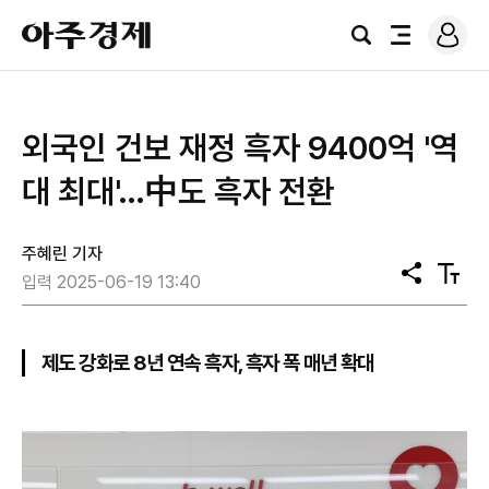
로
아
그
검
전
주
인
색
체
경
메
제
뉴
외국인 건보 재정 흑자 9400억 '역
대 최대'…中도 흑자 전환
주혜린 기자
공
텍
입력 2025-06-19 13:40
유
스
트
크
기
제도 강화로 8년 연속 흑자, 흑자 폭 매년 확대