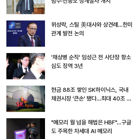
범수·진종오 징계절차 개시
위성락, 스틸 美대사와 상견례…한미
관계 발전 논의
'채상병 순직' 임성근 전 사단장 항소
심도 징역 3년
현금 88조 쌓인 SK하이닉스, 국내
채권시장 '큰손' 됐다…최대 40조 투
자
"메모리 월 넘을 해법은 HBF"…구글
도 주목한 차세대 AI 메모리