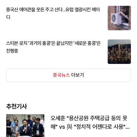
중국산 에어콘을 웃돈 주고 산다...유럽 열광시킨 메이
디
스티븐 로치 '과거의 홍콩'은 끝났지만 '새로운 홍콩'은
진행중
중국뉴스
더보기
추천기사
오세훈 "용산공원 주택공급 동의 못
해" vs 與 "정치적 어젠다로 사용"
맞불