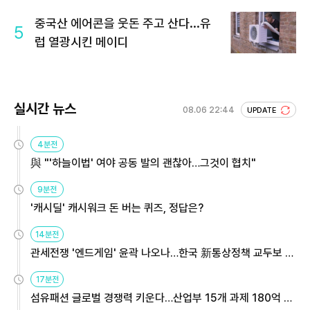
중국산 에어콘을 웃돈 주고 산다...유
5
럽 열광시킨 메이디
실시간 뉴스
08.06 22:44
UPDATE
4분전
與 "'하늘이법' 여야 공동 발의 괜찮아…그것이 협치"
9분전
'캐시딜' 캐시워크 돈 버는 퀴즈, 정답은?
14분전
관세전쟁 '엔드게임' 윤곽 나오나…한국 新통상정책 교두보 활
용해야
17분전
섬유패션 글로벌 경쟁력 키운다…산업부 15개 과제 180억 지