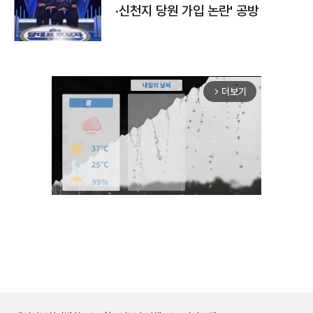
·신천지 당원 가입 논란' 공방
더보기
arrow_forward_ios
Unmute