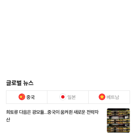
글로벌 뉴스
중국
일본
베트남
희토류 다음은 광모듈…중국이 움켜쥔 새로운 전략자
산