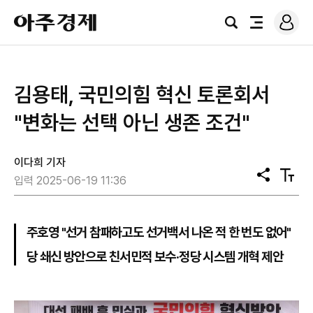
로
아
그
검
전
주
인
색
체
경
메
제
뉴
김용태, 국민의힘 혁신 토론회서
"변화는 선택 아닌 생존 조건"
이다희 기자
공
텍
입력 2025-06-19 11:36
유
스
트
크
기
주호영 "선거 참패하고도 선거백서 나온 적 한 번도 없어"
당 쇄신 방안으로 친서민적 보수·정당 시스템 개혁 제안