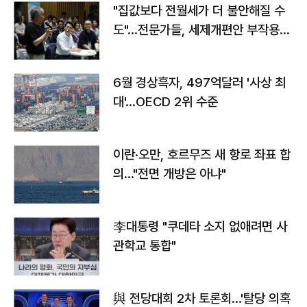
"집값보다 전월세가 더 불안해질 수
도"…전문가들, 세제개편안 부작용
우려
6월 경상흑자, 497억달러 '사상 최
대'…OECD 2위 수준
이란·오만, 호르무즈 새 항로 좌표 합
의…"전면 개방은 아냐"
李대통령 "쿠데타 소지 없애려면 사
관학교 통합"
與 전당대회 2차 토론회…'탈당 의혹