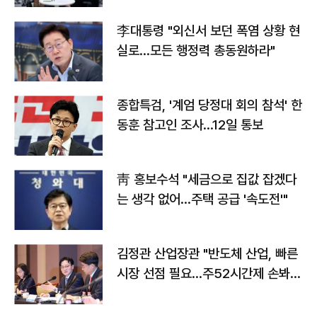
李대통령 "외신서 보던 폭염 상황 현
실로…모든 행정력 총동원하라"
종합특검, '계엄 당정대 회의 참석' 한
동훈 참고인 조사...12일 통보
靑 홍보수석 "세금으로 집값 잡겠다
는 생각 없어…주택 공급 '속도전'"
김정관 산업장관 "반도체 산업, 빠른
시장 선점 필요…주52시간제 손봐
야"