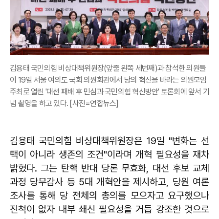
김용태 국민의힘 비상대책위원장(앞줄 왼쪽 세번째)과 참석한 의원들
이 19일 서울 여의도 국회 의원회관에서 당의 혁신을 바라는 의원모임
주최로 열린 '대선 패배 후 민심과 국민의힘 혁신방안' 토론회에 앞서 기
념 촬영을 하고 있다. [사진=연합뉴스]
김용태 국민의힘 비상대책위원장은 19일 "변화는 선
택이 아니라 생존의 조건"이라며 개혁 필요성을 재차
밝혔다. 그는 탄핵 반대 당론 무효화, 대선 후보 교체
과정 당무감사 등 5대 개혁안을 제시하고, 당원 여론
조사를 통해 당 전체의 총의를 모으자고 요구했으나
진척이 없자 내부 쇄신 필요성을 거듭 강조한 것으로