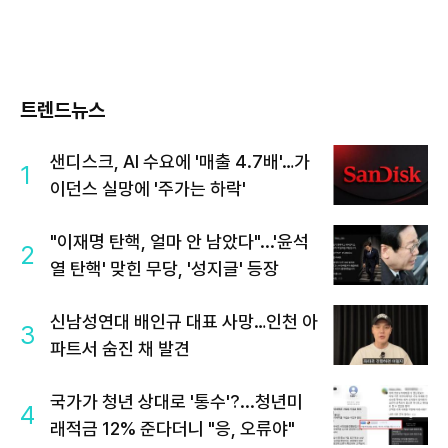
트렌드뉴스
샌디스크, AI 수요에 '매출 4.7배'…가
1
이던스 실망에 '주가는 하락'
"이재명 탄핵, 얼마 안 남았다"...'윤석
2
열 탄핵' 맞힌 무당, '성지글' 등장
신남성연대 배인규 대표 사망…인천 아
3
파트서 숨진 채 발견
국가가 청년 상대로 '통수'?...청년미
4
래적금 12% 준다더니 "응, 오류야"