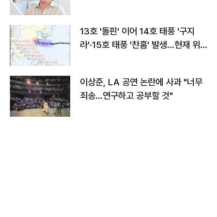
13호 '돌핀' 이어 14호 태풍 '구지
라'·15호 태풍 '찬홈' 발생…현재 위
치와 이동경로는?
이상준, LA 공연 논란에 사과 "너무
죄송…연구하고 공부할 것"