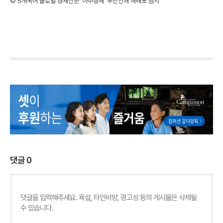
©'5개국어 글로벌 경제신문' 아주경제. 무단전재·재배포 금지
댓글
0