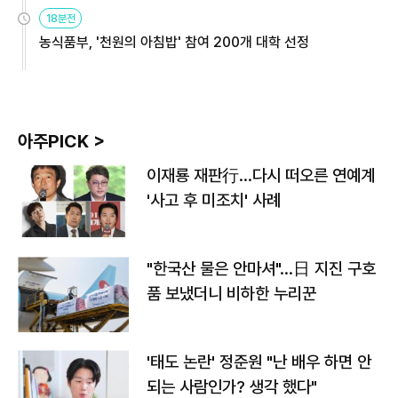
원
18분전
농식품부, '천원의 아침밥' 참여 200개 대학 선정
아주PICK >
이재룡 재판行…다시 떠오른 연예계
'사고 후 미조치' 사례
"한국산 물은 안마셔"…日 지진 구호
품 보냈더니 비하한 누리꾼
'태도 논란' 정준원 "난 배우 하면 안
되는 사람인가? 생각 했다"