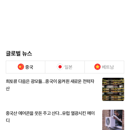
글로벌 뉴스
중국
일본
베트남
희토류 다음은 광모듈…중국이 움켜쥔 새로운 전략자
산
중국산 에어콘을 웃돈 주고 산다...유럽 열광시킨 메이
디