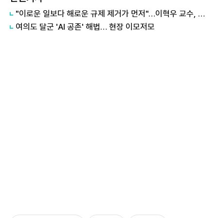
"이로운 일보다 해로운 규제 제거가 먼저"…이혁우 교수, 규제개혁 강조 外
여의도 달군 'AI 공존' 해법… 현장 이모저모