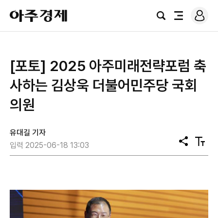
로
아
그
검
전
주
인
색
체
경
메
제
뉴
[포토] 2025 아주미래전략포럼 축
사하는 ​​​​​​​김상욱 더불어민주당 국회
의원
유대길 기자
공
텍
입력 2025-06-18 13:03
유
스
트
크
기