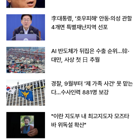
李대통령, '호우피해' 안동·의성 관할
4개면 특별재난지역 선포
AI 반도체가 뒤집은 수출 순위…韓·
대만, 사상 첫 日 추월
경찰, 9월부터 '제 가족 사건' 못 맡는
다…수사인력 881명 보강
"이란 지도부 내 최고지도자 모즈타
바 위독설 확산"