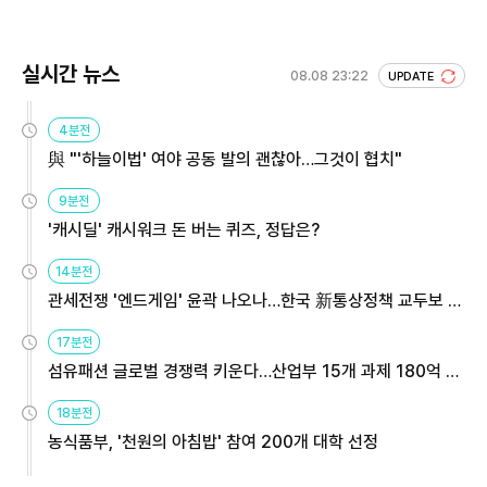
실시간 뉴스
08.08 23:22
UPDATE
4분전
與 "'하늘이법' 여야 공동 발의 괜찮아…그것이 협치"
9분전
'캐시딜' 캐시워크 돈 버는 퀴즈, 정답은?
14분전
관세전쟁 '엔드게임' 윤곽 나오나…한국 新통상정책 교두보 활
용해야
17분전
섬유패션 글로벌 경쟁력 키운다…산업부 15개 과제 180억 지
원
18분전
농식품부, '천원의 아침밥' 참여 200개 대학 선정