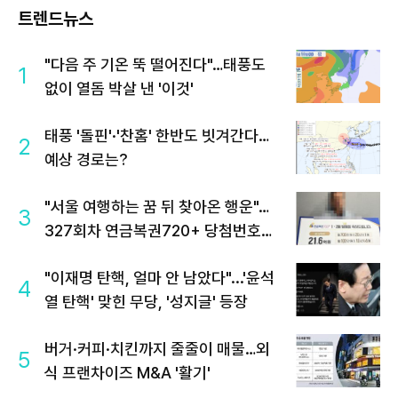
트렌드뉴스
"다음 주 기온 뚝 떨어진다"…태풍도
1
없이 열돔 박살 낸 '이것'
태풍 '돌핀'·'찬홈' 한반도 빗겨간다…
2
예상 경로는?
"서울 여행하는 꿈 뒤 찾아온 행운"…
3
327회차 연금복권720+ 당첨번호조
회 주목
"이재명 탄핵, 얼마 안 남았다"...'윤석
4
열 탄핵' 맞힌 무당, '성지글' 등장
버거·커피·치킨까지 줄줄이 매물…외
5
식 프랜차이즈 M&A '활기'