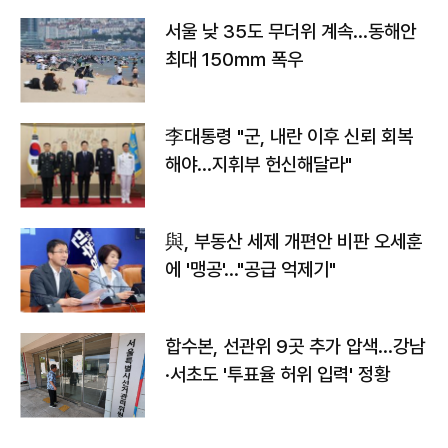
서울 낮 35도 무더위 계속…동해안
최대 150㎜ 폭우
李대통령 "군, 내란 이후 신뢰 회복
해야…지휘부 헌신해달라"
與, 부동산 세제 개편안 비판 오세훈
에 '맹공'…"공급 억제기"
합수본, 선관위 9곳 추가 압색…강남
·서초도 '투표율 허위 입력' 정황