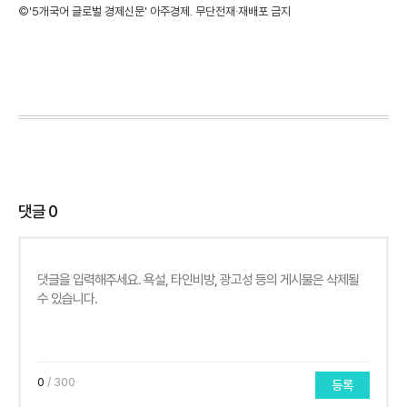
©'5개국어 글로벌 경제신문' 아주경제. 무단전재·재배포 금지
댓글
0
0
/ 300
등록