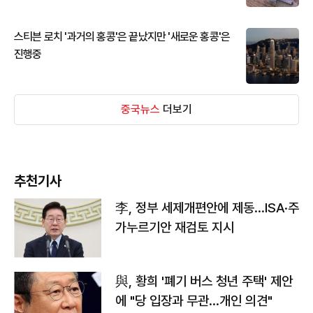
스티븐 로치 '과거의 홍콩'은 끝났지만 '새로운 홍콩'은
진행중
중국뉴스
더보기
추천기사
李, 정부 세제개편안에 제동…ISA·주
가누르기안 재검토 지시
與, 황희 '폐기 버스 청년 주택' 제안
에 "당 입장과 무관…개인 의견"