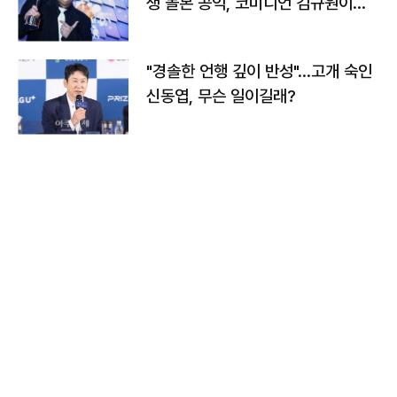
생 돌본 공익, 코미디언 김규원이었
다
"경솔한 언행 깊이 반성"…고개 숙인
신동엽, 무슨 일이길래?