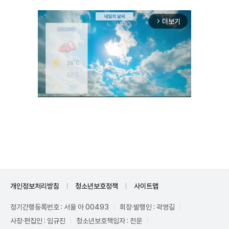
더보기
arrow_forward_ios
Unmute
개인정보처리방침
청소년보호정책
사이트맵
정기간행등록번호 : 서울 아 00493
회장·발행인 : 곽영길
사장·편집인 : 임규진
청소년보호책임자 : 전운