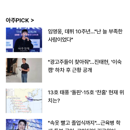
아주PICK >
임영웅, 데뷔 10주년…"난 늘 부족한
사람이었다"
"광고주들이 찾아줘"…진태현, '이숙
캠' 하차 후 근황 공개
13호 태풍 '돌핀'·15호 '찬홈' 현재 위
치는?
"속옷 빨고 졸업식까지"…근육병 학