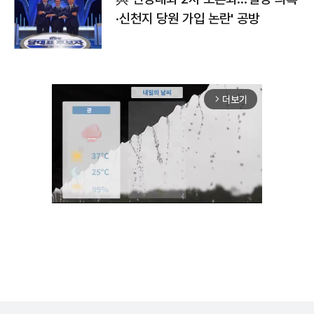
·신천지 당원 가입 논란' 공방
더보기
arrow_forward_ios
Unmute