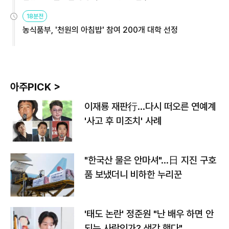
원
18분전
농식품부, '천원의 아침밥' 참여 200개 대학 선정
아주PICK >
이재룡 재판行…다시 떠오른 연예계
'사고 후 미조치' 사례
"한국산 물은 안마셔"…日 지진 구호
품 보냈더니 비하한 누리꾼
'태도 논란' 정준원 "난 배우 하면 안
되는 사람인가? 생각 했다"