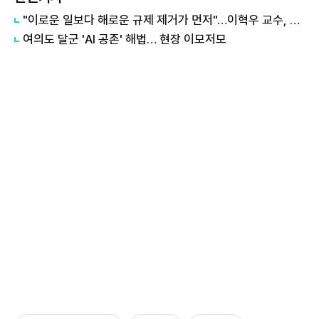
"이로운 일보다 해로운 규제 제거가 먼저"…이혁우 교수, 규제개혁 강조 外
여의도 달군 'AI 공존' 해법… 현장 이모저모