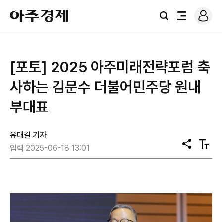
로
아
그
검
전
주
인
색
체
경
메
제
뉴
[포토] 2025 아주미래전략포럼 축
사하는 김문수 더불어민주당 원내
부대표
유대길 기자
공
텍
입력 2025-06-18 13:01
유
스
트
크
기