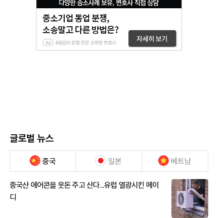
글로벌 뉴스
중국
일본
베트남
중국산 에어콘을 웃돈 주고 산다...유럽 열광시킨 메이
디