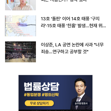
13호 '돌핀' 이어 14호 태풍 '구지
라'·15호 태풍 '찬홈' 발생…현재 위
치와 이동경로는?
이상준, LA 공연 논란에 사과 "너무
죄송…연구하고 공부할 것"