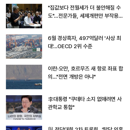
"집값보다 전월세가 더 불안해질 수
도"…전문가들, 세제개편안 부작용
우려
6월 경상흑자, 497억달러 '사상 최
대'…OECD 2위 수준
이란·오만, 호르무즈 새 항로 좌표 합
의…"전면 개방은 아냐"
李대통령 "쿠데타 소지 없애려면 사
관학교 통합"
與 전당대회 2차 토론회…'탈당 의혹