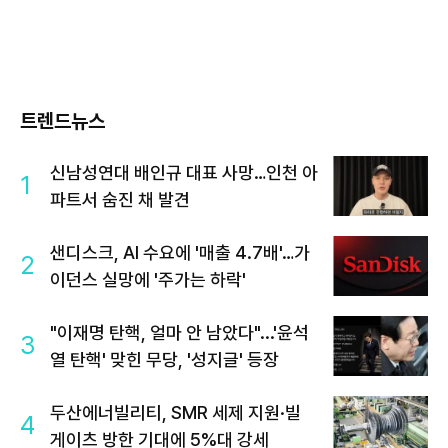
트렌드뉴스
신남성연대 배인규 대표 사망…인천 아
1
파트서 숨진 채 발견
샌디스크, AI 수요에 '매출 4.7배'…가
2
이던스 실망에 '주가는 하락'
"이재명 탄핵, 얼마 안 남았다"...'윤석
3
열 탄핵' 맞힌 무당, '성지글' 등장
두산에너빌리티, SMR 세제 지원·빌
4
게이츠 방한 기대에 5%대 강세