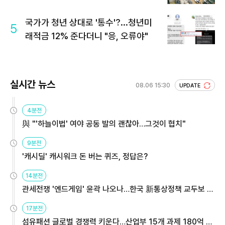
국가가 청년 상대로 '통수'?...청년미
5
래적금 12% 준다더니 "응, 오류야"
실시간 뉴스
08.06 15:30
UPDATE
4분전
與 "'하늘이법' 여야 공동 발의 괜찮아…그것이 협치"
9분전
'캐시딜' 캐시워크 돈 버는 퀴즈, 정답은?
14분전
관세전쟁 '엔드게임' 윤곽 나오나…한국 新통상정책 교두보 활
용해야
17분전
섬유패션 글로벌 경쟁력 키운다…산업부 15개 과제 180억 지