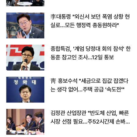
맞불
李대통령 "외신서 보던 폭염 상황 현
실로…모든 행정력 총동원하라"
종합특검, '계엄 당정대 회의 참석' 한
동훈 참고인 조사...12일 통보
靑 홍보수석 "세금으로 집값 잡겠다
는 생각 없어…주택 공급 '속도전'"
김정관 산업장관 "반도체 산업, 빠른
시장 선점 필요…주52시간제 손봐
야"