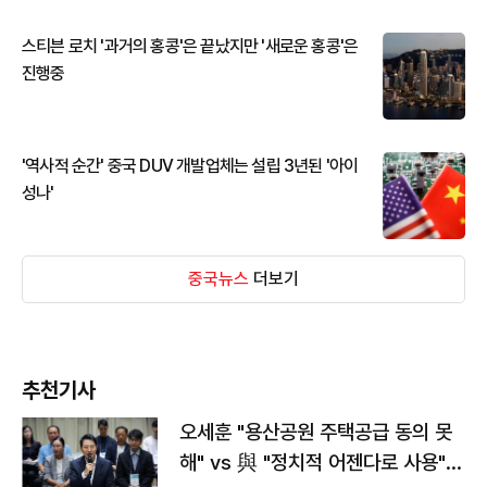
스티븐 로치 '과거의 홍콩'은 끝났지만 '새로운 홍콩'은
진행중
'역사적 순간' 중국 DUV 개발업체는 설립 3년된 '아이
성나'
중국뉴스
더보기
추천기사
오세훈 "용산공원 주택공급 동의 못
해" vs 與 "정치적 어젠다로 사용"