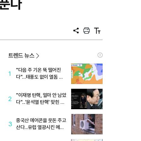
 푼다
공
프
텍
유
린
스
트
트
크
기
트렌드 뉴스
"다음 주 기온 뚝 떨어진
1
다"…태풍도 없이 열돔 박
살 낸 '이것'
"이재명 탄핵, 얼마 안 남았
2
다"...'윤석열 탄핵' 맞힌 무
당, '성지글' 등장
중국산 에어콘을 웃돈 주고
3
산다...유럽 열광시킨 메이
디