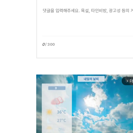
0
/ 300
더
arrow_forward_ios