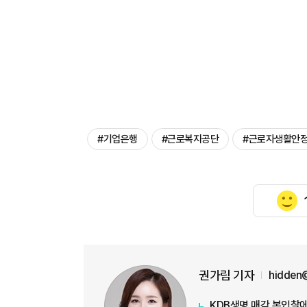
#기업은행
#근로복지공단
#근로자생활안
권가림 기자
hidden
KDB생명 매각 본입찰에