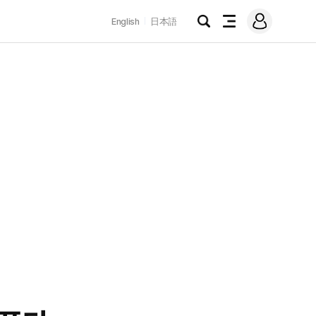
로
English
日本語
그
검
전
인
색
체
메
뉴