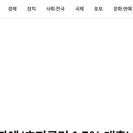
경제
정치
사회·전국
국제
포토
문화·연예