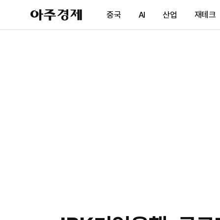
아
중국
AI
산업
재테크
주
경
제