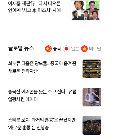
이재룡 재판行…다시 떠오른
연예계 '사고 후 미조치' 사례
글로벌 뉴스
중국
일본
베트남
희토류 다음은 광모듈…중국이 움켜쥔
새로운 전략자산
중국산 에어콘을 웃돈 주고 산다...유럽
열광시킨 메이디
스티븐 로치 '과거의 홍콩'은 끝났지만
'새로운 홍콩'은 진행중