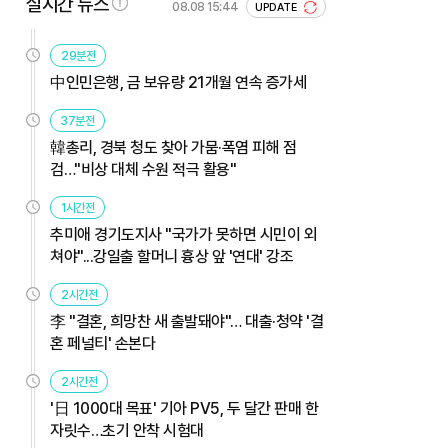
실시간 뉴스
08.08 15:44
UPDATE
29분전
中인민은행, 금 보유량 21개월 연속 증가세
37분전
韓총리, 경북 청도 찾아 가뭄·폭염 피해 점
검…"비상 대체 수원 적극 활용"
1시간전
추미애 경기도지사 "국가가 못하면 시민이 외
쳐야"...강일출 할머니 흉상 앞 '연대' 강조
2시간전
李 "결혼, 희망찬 새 출발돼야"… 대출·청약 '결
혼 페널티' 손본다
2시간전
'日 1000대 목표' 기아 PV5, 두 달간 판매 한
자릿수…초기 안착 시험대