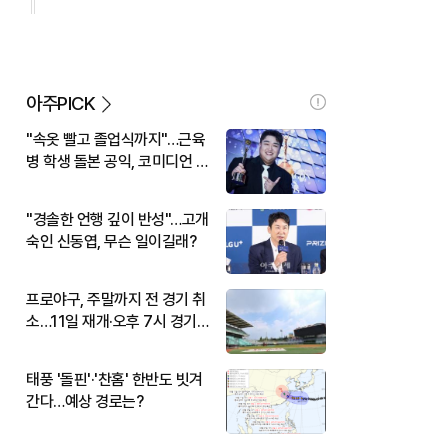
아주PICK
"속옷 빨고 졸업식까지"…근육
병 학생 돌본 공익, 코미디언 김
규원이었다
"경솔한 언행 깊이 반성"…고개
숙인 신동엽, 무슨 일이길래?
프로야구, 주말까지 전 경기 취
소…11일 재개·오후 7시 경기
시작
태풍 '돌핀'·'찬홈' 한반도 빗겨
간다…예상 경로는?