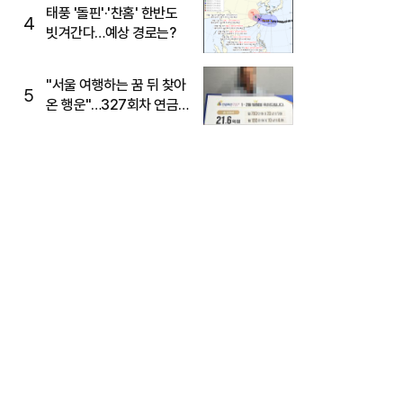
태풍 '돌핀'·'찬홈' 한반도
4
빗겨간다…예상 경로는?
"서울 여행하는 꿈 뒤 찾아
5
온 행운"…327회차 연금
복권720+ 당첨번호조회
주목