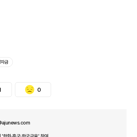
정자금
1
0
@ajunews.com
 '한화·흥국·한국금융' 참여