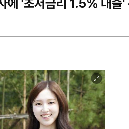
자에 '초저금리 1.5% 대출'
이
미
지
확
대