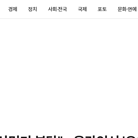
경제
정치
사회·전국
국제
포토
문화·연예