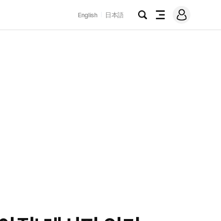
로
English
日本語
그
검
전
인
색
체
메
뉴