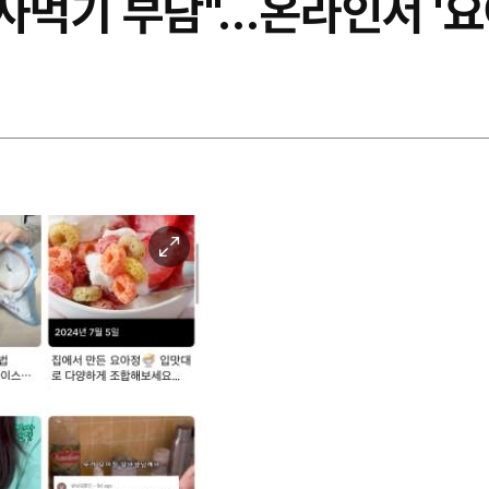
서 사먹기 부담"…온라인서 '
이
미
지
확
대