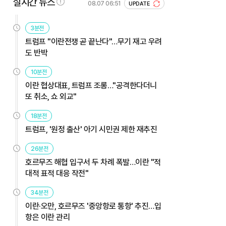
실시간 뉴스
08.07 06:51
UPDATE
3분전
트럼프 "이란전쟁 곧 끝난다"…무기 재고 우려
도 반박
10분전
이란 협상대표, 트럼프 조롱…"공격한다더니
또 취소, 쇼 외교"
18분전
트럼프, '원정 출산' 아기 시민권 제한 재추진
26분전
호르무즈 해협 입구서 두 차례 폭발…이란 "적
대적 표적 대응 작전"
34분전
이란·오만, 호르무즈 '중앙항로 통항' 추진…입
항은 이란 관리