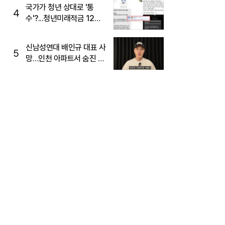
국가가 청년 상대로 '통
4
수'?...청년미래적금 12%
준다더니 "응, 오류야"
신남성연대 배인규 대표 사
5
망…인천 아파트서 숨진 채
발견