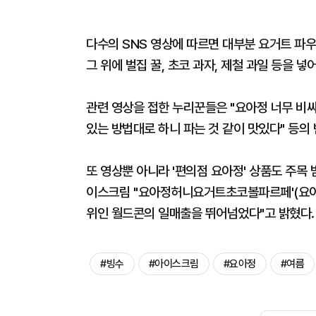
다수의 SNS 영상에 따르면 대부분 요거트 파우
그 위에 벌집 꿀, 초코 과자, 제철 과일 등을 
관련 영상을 접한 누리꾼들은 "요아정 너무 비
있는 방법대로 하니 파는 것 같이 맛있다" 등의
또 영상뿐 아니라 '편의점 요아정' 상품도 주목 
이스크림 ''요아정허니요거트초코볼파르페'(요아
위인 월드콘의 일매출을 뛰어넘었다"고 밝혔다.
#빙수
#아이스크림
#요아정
#여름