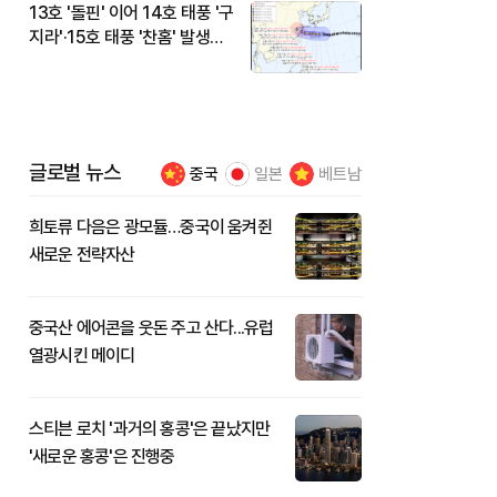
13호 '돌핀' 이어 14호 태풍 '구
지라'·15호 태풍 '찬홈' 발생…
현재 위치와 이동경로는?
글로벌 뉴스
중국
일본
베트남
희토류 다음은 광모듈…중국이 움켜쥔
새로운 전략자산
중국산 에어콘을 웃돈 주고 산다...유럽
열광시킨 메이디
스티븐 로치 '과거의 홍콩'은 끝났지만
'새로운 홍콩'은 진행중