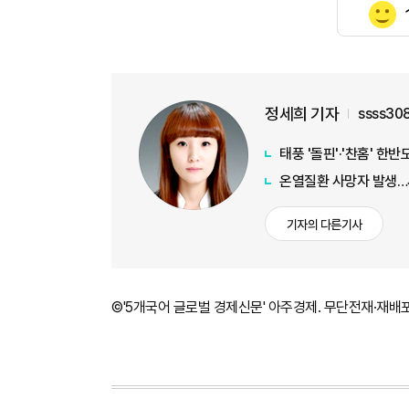
정세희 기자
ssss30
태풍 '돌핀'·'찬홈' 한
온열질환 사망자 발생…
기자의 다른기사
©'5개국어 글로벌 경제신문' 아주경제. 무단전재·재배