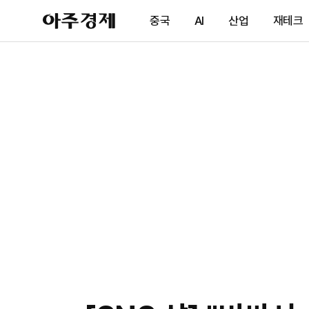
아
중국
AI
산업
재테크
주
경
제