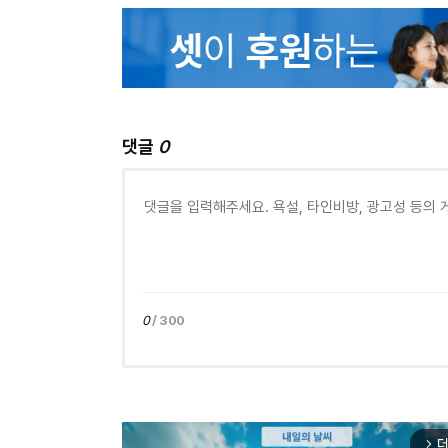
댓글
0
0
/ 300
더
arrow_forward_ios