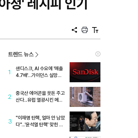
요아정' 레시피 인기
공
프
텍
유
린
스
트
트
크
기
트렌드 뉴스
샌디스크, AI 수요에 '매출
1
4.7배'…가이던스 실망에
'주가는 하락'
중국산 에어콘을 웃돈 주고
2
산다...유럽 열광시킨 메이
디
"이재명 탄핵, 얼마 안 남았
3
다"...'윤석열 탄핵' 맞힌 무
당, '성지글' 등장