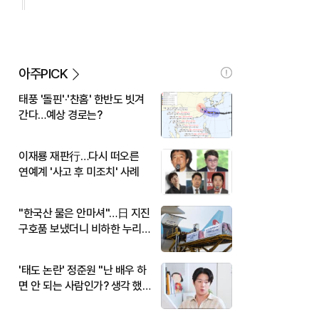
아주PICK
태풍 '돌핀'·'찬홈' 한반도 빗겨
간다…예상 경로는?
이재룡 재판行…다시 떠오른
연예계 '사고 후 미조치' 사례
"한국산 물은 안마셔"…日 지진
구호품 보냈더니 비하한 누리
꾼
'태도 논란' 정준원 "난 배우 하
면 안 되는 사람인가? 생각 했
다"