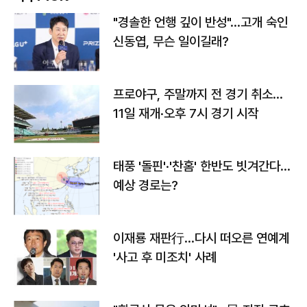
"경솔한 언행 깊이 반성"…고개 숙인
신동엽, 무슨 일이길래?
프로야구, 주말까지 전 경기 취소…
11일 재개·오후 7시 경기 시작
태풍 '돌핀'·'찬홈' 한반도 빗겨간다…
예상 경로는?
이재룡 재판行…다시 떠오른 연예계
'사고 후 미조치' 사례