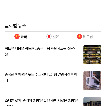
글로벌 뉴스
중국
일본
베트남
희토류 다음은 광모듈…중국이 움켜쥔 새로운 전략자
산
중국산 에어콘을 웃돈 주고 산다...유럽 열광시킨 메이
디
스티븐 로치 '과거의 홍콩'은 끝났지만 '새로운 홍콩'은