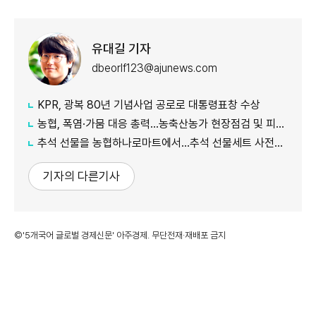
유대길 기자
dbeorlf123@ajunews.com
KPR, 광복 80년 기념사업 공로로 대통령표창 수상
농협, 폭염·가뭄 대응 총력...농축산농가 현장점검 및 피해 예방 강화
추석 선물을 농협하나로마트에서…추석 선물세트 사전예약 실시
기자의 다른기사
©'5개국어 글로벌 경제신문' 아주경제. 무단전재·재배포 금지