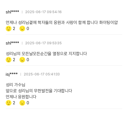
shl****
2025-06-17 09:54:16
언제나 성리님곁에 학자들의 응원과 사랑이 함께 합니다 화이팅이얍
Like/Dislike
공
비
2
0
감
공
감
shl****
2025-06-17 09:53:35
성리님의 모든날모든순간을 열정으로 지지합니다
Like/Dislike
공
비
2
0
감
공
감
isj****
2025-06-17 05:41:33
성리 가수님
앞으로 성리님의 무한발전을 기대합니다
언제나 응원합니다
Like/Dislike
공
비
2
0
감
공
감