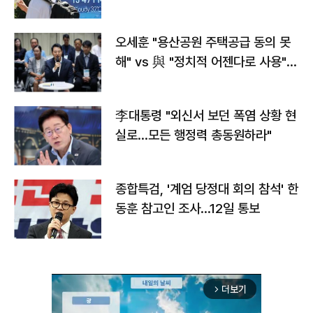
오세훈 "용산공원 주택공급 동의 못
해" vs 與 "정치적 어젠다로 사용"
맞불
李대통령 "외신서 보던 폭염 상황 현
실로…모든 행정력 총동원하라"
종합특검, '계엄 당정대 회의 참석' 한
동훈 참고인 조사...12일 통보
더보기
arrow_forward_ios