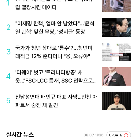
1
럽 열광시킨 메이디
"이재명 탄핵, 얼마 안 남았다"...'윤석
2
열 탄핵' 맞힌 무당, '성지글' 등장
국가가 청년 상대로 '통수'?...청년미
3
래적금 12% 준다더니 "응, 오류야"
'티웨이' 벗고 '트리니티항공' 새
4
옷…"FSC·LCC 틈새, SSC 전략으로
공략"
신남성연대 배인규 대표 사망…인천 아
5
파트서 숨진 채 발견
실시간 뉴스
08.07 11:36
UPDATE