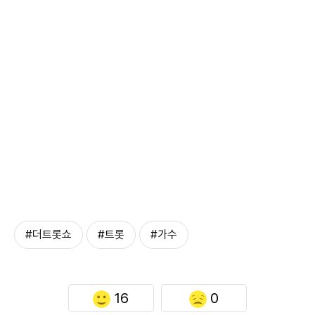
#더트롯쇼
#트롯
#가수
16
0