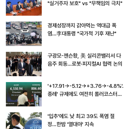
"실거주자 보호" vs "무책임의 극치"
경제성장까지 갉아먹는 역대급 폭
염…李대통령 "국가적 기후 재난"
구광모-젠슨황, 美 실리콘밸리서 다
음주 회동…로봇·피지컬AI 협력 논의
'+17.91→-5.12→+3.76→-4.8%'…'
종레' 규제에도 여전히 롤러코스터
타는 코스피
'입추'에도 낮 최고 39도 폭염 절
정…한밤 '열대야' 지속