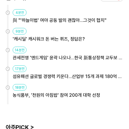
4분전
與 "'하늘이법' 여야 공동 발의 괜찮아…그것이 협치"
9분전
'캐시딜' 캐시워크 돈 버는 퀴즈, 정답은?
14분전
관세전쟁 '엔드게임' 윤곽 나오나…한국 新통상정책 교두보 활
용해야
17분전
섬유패션 글로벌 경쟁력 키운다…산업부 15개 과제 180억 지
원
18분전
농식품부, '천원의 아침밥' 참여 200개 대학 선정
아주PICK >