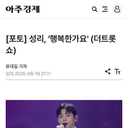
로
아
그
검
전
주
인
색
체
경
메
제
뉴
[포토] 성리, '행복한가요' (더트롯
쇼)
유대길 기자
공
텍
입력 2025-06-16 21:11
유
스
트
크
기