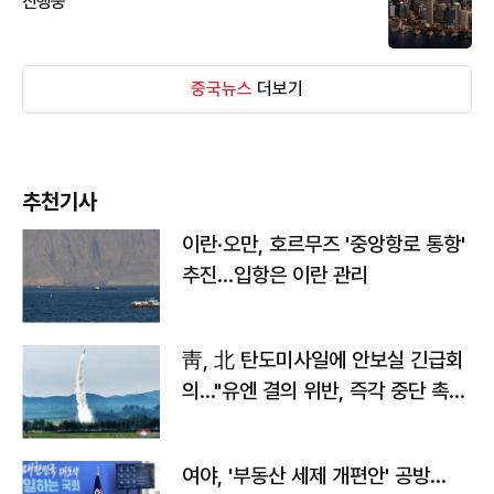
진행중
중국뉴스
더보기
추천기사
이란·오만, 호르무즈 '중앙항로 통항'
추진…입항은 이란 관리
靑, 北 탄도미사일에 안보실 긴급회
의…"유엔 결의 위반, 즉각 중단 촉
구"
여야, '부동산 세제 개편안' 공방…