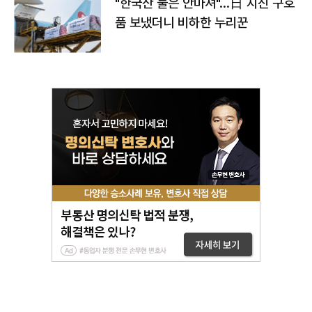
"한국산 물은 안마셔"…日 지진 구호
품 보냈더니 비하한 누리꾼