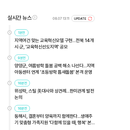
실시간 뉴스
08.07 13:11
UPDATE
1분전
지역여건 맞는 교육혁신모델 구현…전북 14개
시·군, '교육혁신선도지역' 공모
9분전
양양군, 여름방학 돌봄 공백 해소 나선다…지역
아동센터 연계 '초등방학 틈새돌봄' 본격 운영
16분전
위성락, 스틸 美대사와 상견례…한미관계 발전
논의
16분전
동해시, 결혼부터 양육까지 함께한다…생애주
기 맞춤형 가족지원 '다함께 있을 때, 행복' 본
격 운영