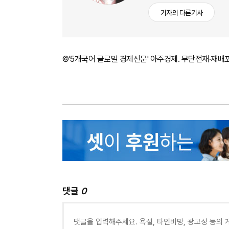
기자의 다른기사
©'5개국어 글로벌 경제신문' 아주경제. 무단전재·재배
댓글
0