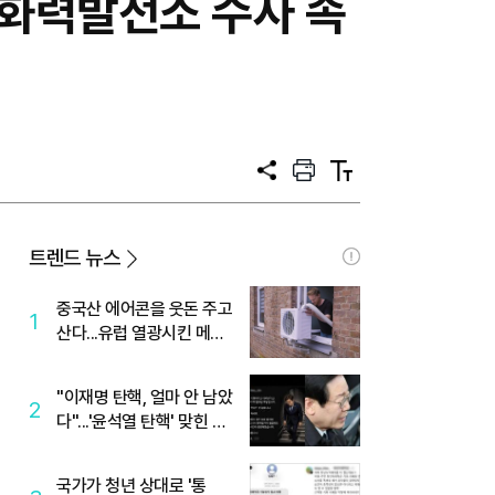
화력발전소 수사 속
공
프
텍
유
린
스
트
트
크
기
트렌드 뉴스
중국산 에어콘을 웃돈 주고
1
산다...유럽 열광시킨 메이
디
"이재명 탄핵, 얼마 안 남았
2
다"...'윤석열 탄핵' 맞힌 무
당, '성지글' 등장
국가가 청년 상대로 '통