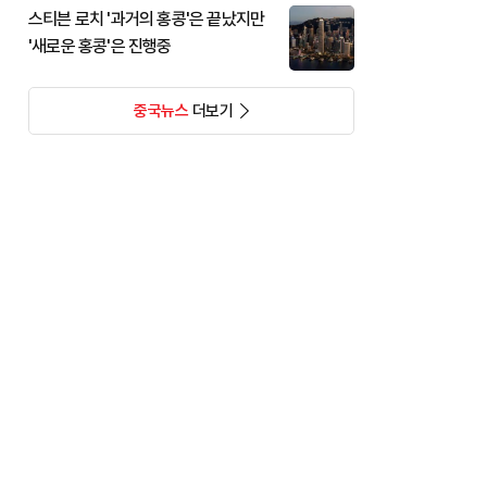
스티븐 로치 '과거의 홍콩'은 끝났지만
'새로운 홍콩'은 진행중
중국뉴스
더보기