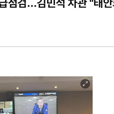
급점검…김민석 차관 "태안
이
미
지
확
대