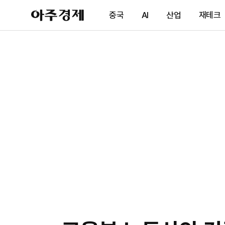
아
중국
AI
산업
재테크
주
경
제