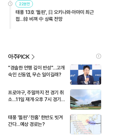
22분전
태풍 13호 '돌핀', 日 오키나와·아마미 최근
접…韓 비껴 中 상륙 전망
아주PICK
"경솔한 언행 깊이 반성"…고개
숙인 신동엽, 무슨 일이길래?
프로야구, 주말까지 전 경기 취
소…11일 재개·오후 7시 경기
시작
태풍 '돌핀'·'찬홈' 한반도 빗겨
간다…예상 경로는?