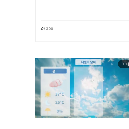
0
/ 300
더
arrow_forward_ios