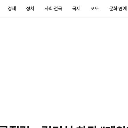
경제
정치
사회·전국
국제
포토
문화·연예