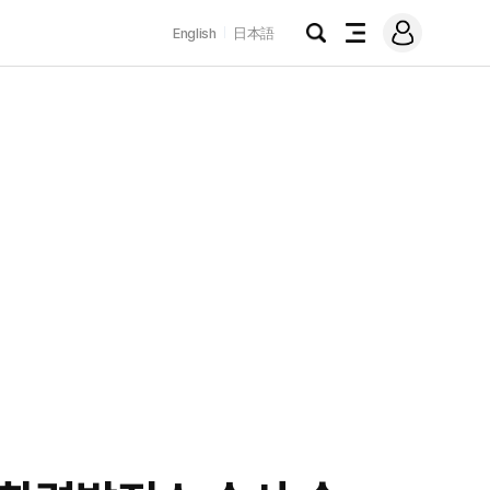
로
English
日本語
그
검
전
인
색
체
메
뉴