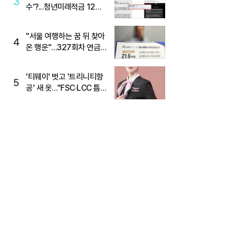
3
수'?...청년미래적금 12%
준다더니 "응, 오류야"
"서울 여행하는 꿈 뒤 찾아
4
온 행운"…327회차 연금
복권720+ 당첨번호조회
주목
'티웨이' 벗고 '트리니티항
5
공' 새 옷…"FSC·LCC 틈
새, SSC 전략으로 공략"