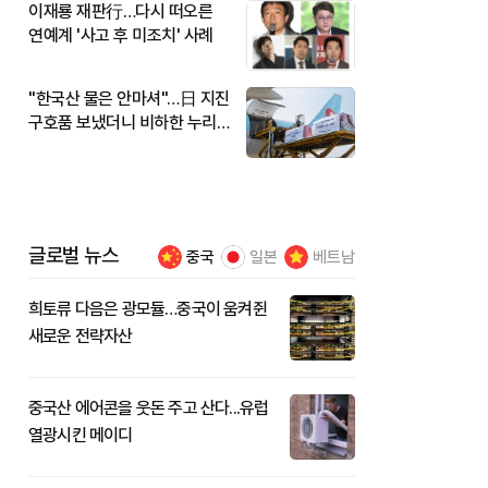
이재룡 재판行…다시 떠오른
연예계 '사고 후 미조치' 사례
"한국산 물은 안마셔"…日 지진
구호품 보냈더니 비하한 누리
꾼
글로벌 뉴스
중국
일본
베트남
희토류 다음은 광모듈…중국이 움켜쥔
새로운 전략자산
중국산 에어콘을 웃돈 주고 산다...유럽
열광시킨 메이디