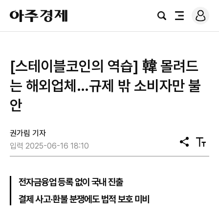
로
아
그
검
전
주
인
색
체
경
메
제
뉴
[스테이블코인의 역습] 韓 몰려드
는 해외업체…규제 밖 소비자만 불
안
권가림 기자
공
텍
입력 2025-06-16 18:10
유
스
트
크
기
전자금융업 등록 없이 국내 진출
결제 사고·환불 분쟁에도 법적 보호 미비