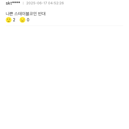
skt****
2025-06-17 04:52:26
나쁜 스테이블코인 반대
Like/Dislike
공
비
2
0
감
공
감