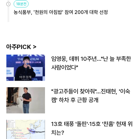
18분전
농식품부, '천원의 아침밥' 참여 200개 대학 선정
아주PICK >
임영웅, 데뷔 10주년…"난 늘 부족한
사람이었다"
"광고주들이 찾아줘"…진태현, '이숙
캠' 하차 후 근황 공개
13호 태풍 '돌핀'·15호 '찬홈' 현재 위
치는?