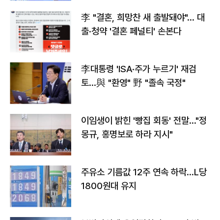
李 "결혼, 희망찬 새 출발돼야"… 대
출·청약 '결혼 페널티' 손본다
李대통령 'ISA·주가 누르기' 재검
토…與 "환영" 野 "졸속 국정"
이임생이 밝힌 '빵집 회동' 전말…"정
몽규, 홍명보로 하라 지시"
주유소 기름값 12주 연속 하락…L당
1800원대 유지