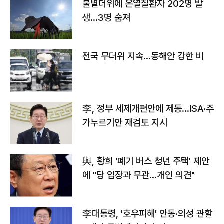
불볕더위에 온열질환자 202명 발
생…3명 숨져
전국 무더위 지속…동해안 강한 비
李, 정부 세제개편안에 제동…ISA·주
가누르기안 재검토 지시
與, 황희 '폐기 버스 청년 주택' 제안
에 "당 입장과 무관…개인 의견"
李대통령, '호우피해' 안동·의성 관할