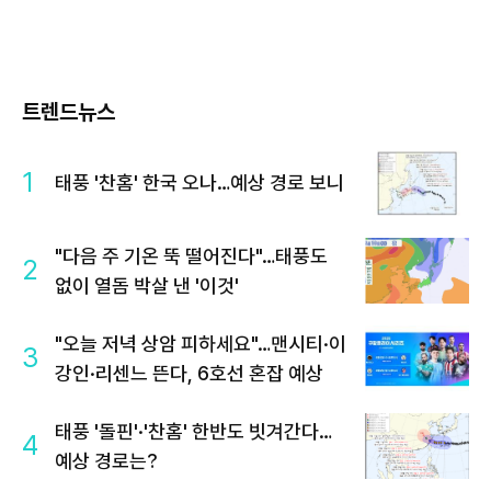
트렌드뉴스
1
태풍 '찬홈' 한국 오나…예상 경로 보니
"다음 주 기온 뚝 떨어진다"…태풍도
2
없이 열돔 박살 낸 '이것'
"오늘 저녁 상암 피하세요"…맨시티·이
3
강인·리센느 뜬다, 6호선 혼잡 예상
태풍 '돌핀'·'찬홈' 한반도 빗겨간다…
4
예상 경로는?