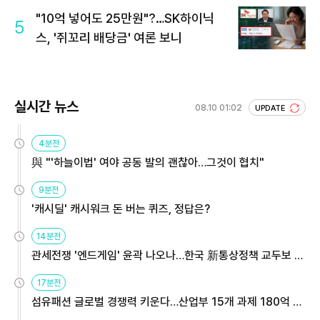
"10억 넣어도 25만원"?…SK하이닉
5
스, '쥐꼬리 배당금' 여론 보니
실시간 뉴스
08.10 01:02
UPDATE
4분전
與 "'하늘이법' 여야 공동 발의 괜찮아…그것이 협치"
9분전
'캐시딜' 캐시워크 돈 버는 퀴즈, 정답은?
14분전
관세전쟁 '엔드게임' 윤곽 나오나…한국 新통상정책 교두보 활
용해야
17분전
섬유패션 글로벌 경쟁력 키운다…산업부 15개 과제 180억 지
원