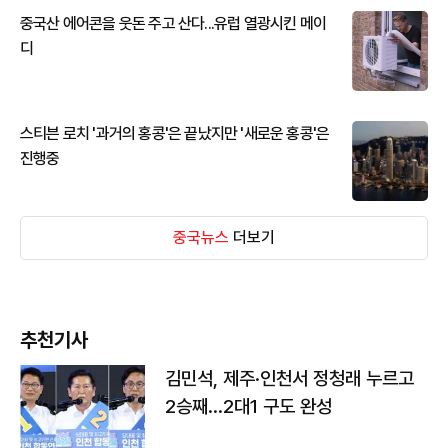
중국산 에어콘을 웃돈 주고 산다...유럽 열광시킨 메이
디
스티븐 로치 '과거의 홍콩'은 끝났지만 '새로운 홍콩'은
진행중
중국뉴스
더보기
추천기사
김민석, 제주·인천서 정청래 누르고
2승째…2대1 구도 완성