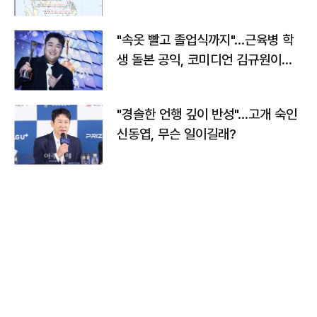
"속옷 빨고 졸업식까지"…근육병 학
생 돌본 공익, 코미디언 김규원이었
다
"경솔한 언행 깊이 반성"…고개 숙인
신동엽, 무슨 일이길래?