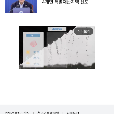
4개면 특별재난지역 선포
더보기
arrow_forward_ios
Unmute
개인정보처리방침
청소년보호정책
사이트맵