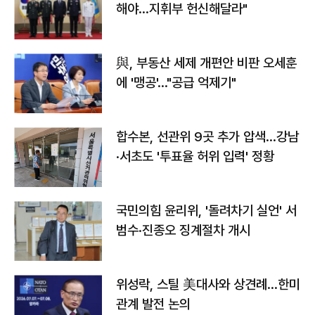
해야…지휘부 헌신해달라"
與, 부동산 세제 개편안 비판 오세훈
에 '맹공'…"공급 억제기"
합수본, 선관위 9곳 추가 압색…강남
·서초도 '투표율 허위 입력' 정황
국민의힘 윤리위, '돌려차기 실언' 서
범수·진종오 징계절차 개시
위성락, 스틸 美대사와 상견례…한미
관계 발전 논의