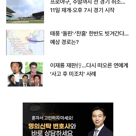
프로야구, 주말까지 전 경기 취소…
11일 재개·오후 7시 경기 시작
태풍 '돌핀'·'찬홈' 한반도 빗겨간다…
예상 경로는?
이재룡 재판行…다시 떠오른 연예계
'사고 후 미조치' 사례