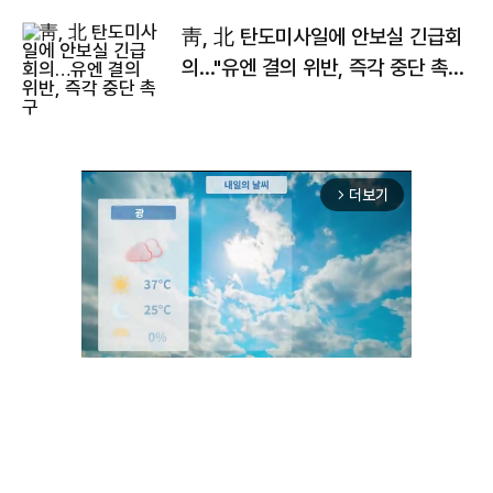
靑, 北 탄도미사일에 안보실 긴급회
의…"유엔 결의 위반, 즉각 중단 촉
구"
더보기
arrow_forward_ios
Unmute