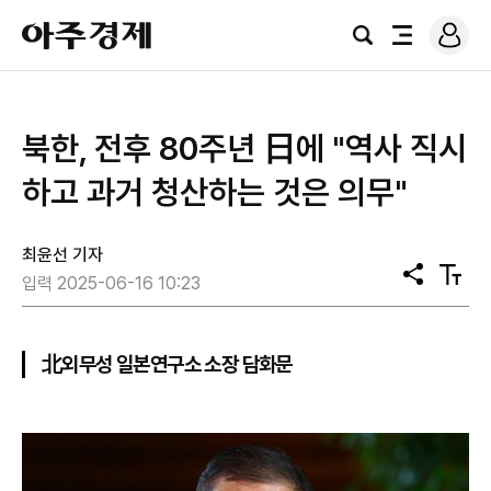
로
아
그
검
전
주
인
색
체
경
메
제
뉴
북한, 전후 80주년 日에 "역사 직시
하고 과거 청산하는 것은 의무"
최윤선 기자
공
텍
입력 2025-06-16 10:23
유
스
트
크
기
北외무성 일본연구소 소장 담화문