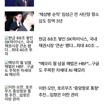
'채상병 순직' 임성근 전 사단장 항소
심도 징역 3년
현금 88조 쌓인 SK하이닉스, 국내
채권시장 '큰손' 됐다…최대 40조 투
자
"메모리 월 넘을 해법은 HBF"…구글
도 주목한 차세대 AI 메모리
이란·오만, 호르무즈 '중앙항로 통항'
추진…입항은 이란 관리