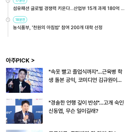
17분전
섬유패션 글로벌 경쟁력 키운다…산업부 15개 과제 180억 지
원
18분전
농식품부, '천원의 아침밥' 참여 200개 대학 선정
아주PICK >
"속옷 빨고 졸업식까지"…근육병 학
생 돌본 공익, 코미디언 김규원이었
다
"경솔한 언행 깊이 반성"…고개 숙인
신동엽, 무슨 일이길래?