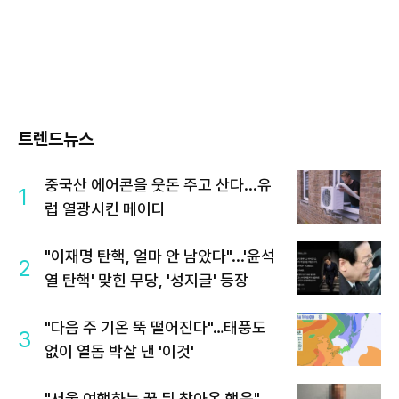
트렌드뉴스
중국산 에어콘을 웃돈 주고 산다...유
1
럽 열광시킨 메이디
"이재명 탄핵, 얼마 안 남았다"...'윤석
2
열 탄핵' 맞힌 무당, '성지글' 등장
"다음 주 기온 뚝 떨어진다"…태풍도
3
없이 열돔 박살 낸 '이것'
"서울 여행하는 꿈 뒤 찾아온 행운"…