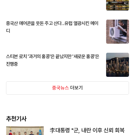
중국산 에어콘을 웃돈 주고 산다...유럽 열광시킨 메이
디
스티븐 로치 '과거의 홍콩'은 끝났지만 '새로운 홍콩'은
진행중
중국뉴스
더보기
추천기사
李대통령 "군, 내란 이후 신뢰 회복