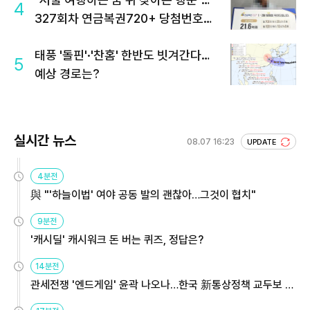
4
327회차 연금복권720+ 당첨번호조
회 주목
태풍 '돌핀'·'찬홈' 한반도 빗겨간다…
5
예상 경로는?
실시간 뉴스
08.07 16:23
UPDATE
4분전
與 "'하늘이법' 여야 공동 발의 괜찮아…그것이 협치"
9분전
'캐시딜' 캐시워크 돈 버는 퀴즈, 정답은?
14분전
관세전쟁 '엔드게임' 윤곽 나오나…한국 新통상정책 교두보 활
용해야