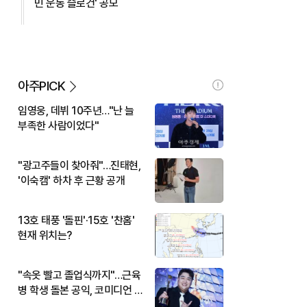
민 운동 슬로건' 공모
아주PICK
임영웅, 데뷔 10주년…"난 늘
부족한 사람이었다"
"광고주들이 찾아줘"…진태현,
'이숙캠' 하차 후 근황 공개
13호 태풍 '돌핀'·15호 '찬홈'
현재 위치는?
"속옷 빨고 졸업식까지"…근육
병 학생 돌본 공익, 코미디언 김
규원이었다