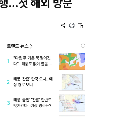
다행…첫 해외 방문
공
프
텍
유
린
스
트
트
크
기
트렌드 뉴스
"다음 주 기온 뚝 떨어진
1
다"…태풍도 없이 열돔 박
살 낸 '이것'
태풍 '찬홈' 한국 오나…예
2
상 경로 보니
태풍 '돌핀'·'찬홈' 한반도
3
빗겨간다…예상 경로는?