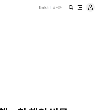
로
English
日本語
그
검
전
인
색
체
메
뉴