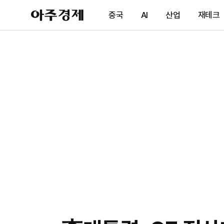
아
중국
AI
산업
재테크
주
경
제