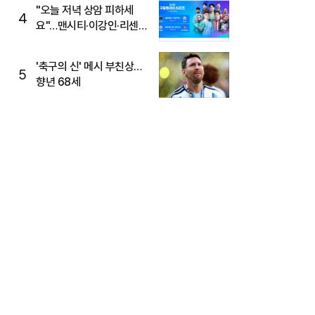
"오늘 저녁 상암 피하세
4
요"…맨시티·이강인·리센느
뜬다, 6호선 혼잡 예상
'축구의 신' 메시 부친상…
5
향년 68세