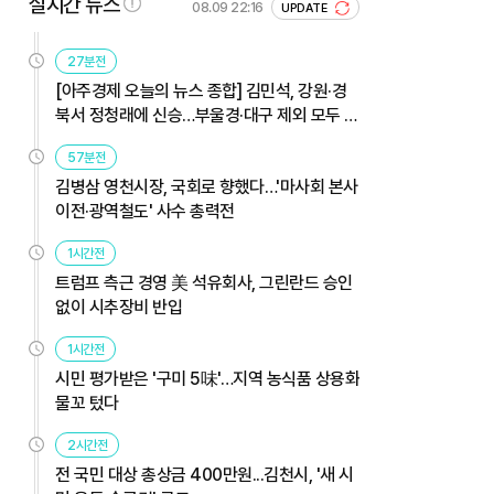
실시간 뉴스
08.09 22:16
UPDATE
27분전
[아주경제 오늘의 뉴스 종합] 김민석, 강원·경
북서 정청래에 신승…부울경·대구 제외 모두 웃
었다 外
57분전
김병삼 영천시장, 국회로 향했다…'마사회 본사
이전·광역철도' 사수 총력전
1시간전
트럼프 측근 경영 美 석유회사, 그린란드 승인
없이 시추장비 반입
1시간전
시민 평가받은 '구미 5味'…지역 농식품 상용화
물꼬 텄다
2시간전
전 국민 대상 총상금 400만원...김천시, '새 시