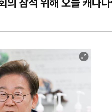
상회의 참석 위해 오늘 캐나
이
미
지
확
대