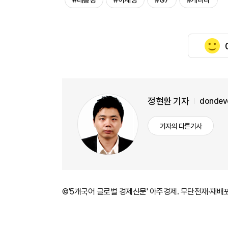
#대통령
#이재명
#G7
#캐나다
정현환 기자
dondev
기자의 다른기사
©'5개국어 글로벌 경제신문' 아주경제. 무단전재·재배