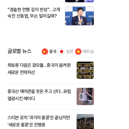
"경솔한 언행 깊이 반성"…고개
숙인 신동엽, 무슨 일이길래?
글로벌 뉴스
중국
일본
베트남
희토류 다음은 광모듈…중국이 움켜쥔
새로운 전략자산
중국산 에어콘을 웃돈 주고 산다...유럽
열광시킨 메이디
스티븐 로치 '과거의 홍콩'은 끝났지만
'새로운 홍콩'은 진행중