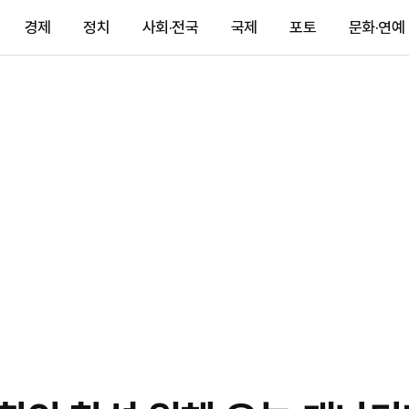
경제
정치
사회·전국
국제
포토
문화·연예