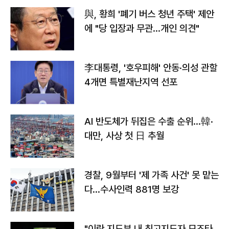
與, 황희 '폐기 버스 청년 주택' 제안
에 "당 입장과 무관…개인 의견"
李대통령, '호우피해' 안동·의성 관할
4개면 특별재난지역 선포
AI 반도체가 뒤집은 수출 순위…韓·
대만, 사상 첫 日 추월
경찰, 9월부터 '제 가족 사건' 못 맡는
다…수사인력 881명 보강
"이란 지도부 내 최고지도자 모즈타