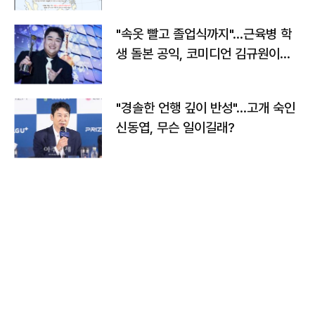
"속옷 빨고 졸업식까지"…근육병 학
생 돌본 공익, 코미디언 김규원이었
다
"경솔한 언행 깊이 반성"…고개 숙인
신동엽, 무슨 일이길래?