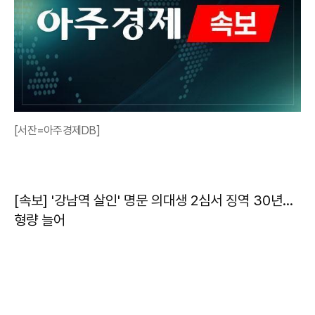
[서잔=아주경제DB]
[속보] '강남역 살인' 명문 의대생 2심서 징역 30년…
형량 늘어