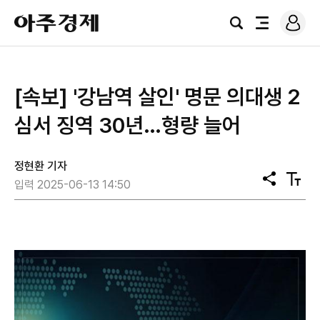
로
아
그
검
전
주
인
색
체
경
메
제
뉴
[속보] '강남역 살인' 명문 의대생 2
심서 징역 30년…형량 늘어
정현환 기자
공
텍
입력 2025-06-13 14:50
유
스
트
크
기