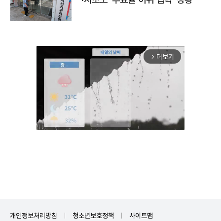
더보기
arrow_forward_ios
Mute
개인정보처리방침
청소년보호정책
사이트맵