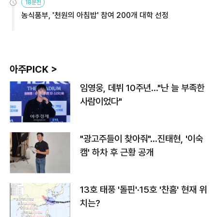
18분전
농식품부, '천원의 아침밥' 참여 200개 대학 선정
아주PICK >
임영웅, 데뷔 10주년…"난 늘 부족한
사람이었다"
"광고주들이 찾아줘"…진태현, '이숙
캠' 하차 후 근황 공개
13호 태풍 '돌핀'·15호 '찬홈' 현재 위
치는?