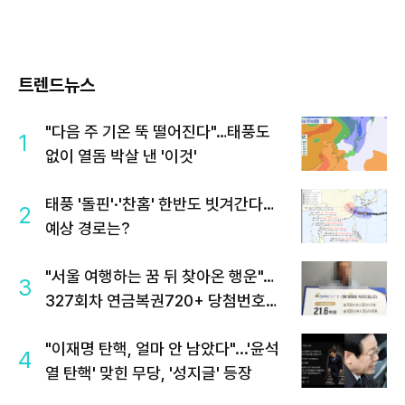
트렌드뉴스
"다음 주 기온 뚝 떨어진다"…태풍도
1
없이 열돔 박살 낸 '이것'
태풍 '돌핀'·'찬홈' 한반도 빗겨간다…
2
예상 경로는?
"서울 여행하는 꿈 뒤 찾아온 행운"…
3
327회차 연금복권720+ 당첨번호조
회 주목
"이재명 탄핵, 얼마 안 남았다"...'윤석
4
열 탄핵' 맞힌 무당, '성지글' 등장