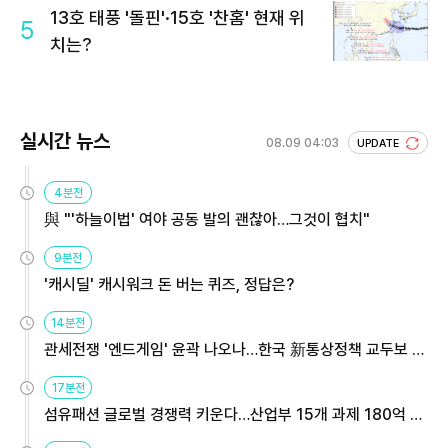
13호 태풍 '돌핀'·15호 '찬홈' 현재 위
5
치는?
실시간 뉴스
08.09 04:03
UPDATE
4분전
與 "'하늘이법' 여야 공동 발의 괜찮아…그것이 협치"
9분전
'캐시딜' 캐시워크 돈 버는 퀴즈, 정답은?
14분전
관세전쟁 '엔드게임' 윤곽 나오나…한국 新통상정책 교두보 활
용해야
17분전
섬유패션 글로벌 경쟁력 키운다…산업부 15개 과제 180억 지
원