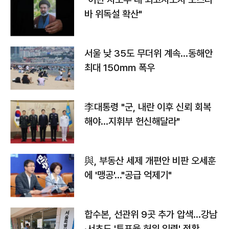
바 위독설 확산"
서울 낮 35도 무더위 계속…동해안
최대 150㎜ 폭우
李대통령 "군, 내란 이후 신뢰 회복
해야…지휘부 헌신해달라"
與, 부동산 세제 개편안 비판 오세훈
에 '맹공'…"공급 억제기"
합수본, 선관위 9곳 추가 압색…강남
·서초도 '투표율 허위 입력' 정황