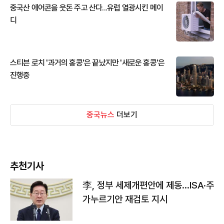
중국산 에어콘을 웃돈 주고 산다...유럽 열광시킨 메이
디
스티븐 로치 '과거의 홍콩'은 끝났지만 '새로운 홍콩'은
진행중
중국뉴스
더보기
추천기사
李, 정부 세제개편안에 제동…ISA·주
가누르기안 재검토 지시