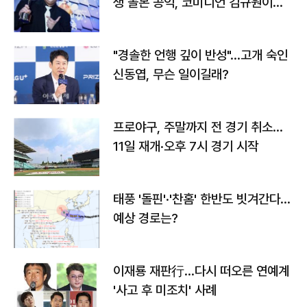
생 돌본 공익, 코미디언 김규원이었
다
"경솔한 언행 깊이 반성"…고개 숙인
신동엽, 무슨 일이길래?
프로야구, 주말까지 전 경기 취소…
11일 재개·오후 7시 경기 시작
태풍 '돌핀'·'찬홈' 한반도 빗겨간다…
예상 경로는?
이재룡 재판行…다시 떠오른 연예계
'사고 후 미조치' 사례