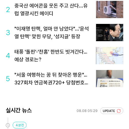
중국산 에어콘을 웃돈 주고 산다...유
2
럽 열광시킨 메이디
"이재명 탄핵, 얼마 안 남았다"...'윤석
3
열 탄핵' 맞힌 무당, '성지글' 등장
태풍 '돌핀'·'찬홈' 한반도 빗겨간다…
4
예상 경로는?
"서울 여행하는 꿈 뒤 찾아온 행운"…
5
327회차 연금복권720+ 당첨번호조
회 주목
실시간 뉴스
08.08 05:29
UPDATE
4분전