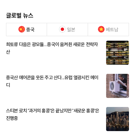
글로벌 뉴스
중국
일본
베트남
희토류 다음은 광모듈…중국이 움켜쥔 새로운 전략자
산
중국산 에어콘을 웃돈 주고 산다...유럽 열광시킨 메이
디
스티븐 로치 '과거의 홍콩'은 끝났지만 '새로운 홍콩'은
진행중