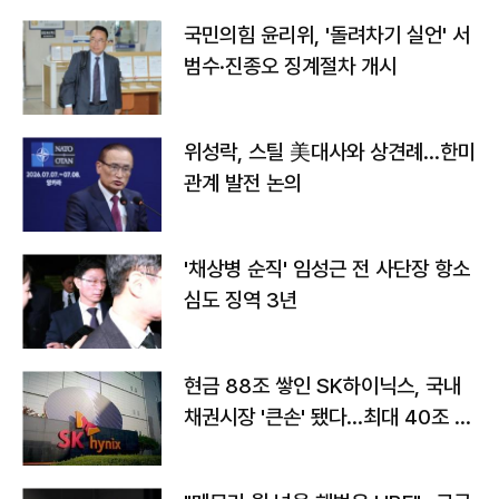
국민의힘 윤리위, '돌려차기 실언' 서
범수·진종오 징계절차 개시
위성락, 스틸 美대사와 상견례…한미
관계 발전 논의
'채상병 순직' 임성근 전 사단장 항소
심도 징역 3년
현금 88조 쌓인 SK하이닉스, 국내
채권시장 '큰손' 됐다…최대 40조 투
자