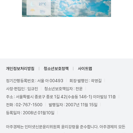
Unmute
개인정보처리방침
청소년보호정책
사이트맵
정기간행등록번호 : 서울 아 00493
회장·발행인 : 곽영길
사장·편집인 : 임규진
청소년보호책임자 : 전운
주소 : 서울특별시 종로구 종로 1길 42(수송동 146-1) 이마빌딩 11층
전화 : 02-767-1500
발행일자 : 2007년 11월 15일
등록일자 : 2008년 01월10일
아주경제는 인터넷신문윤리위원회 윤리강령을 준수합니다. 아주경제의 모든