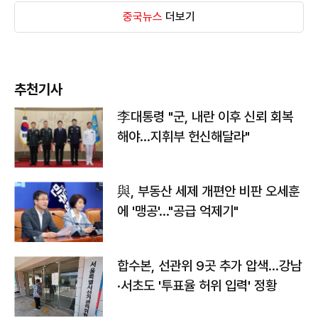
중국뉴스
더보기
추천기사
李대통령 "군, 내란 이후 신뢰 회복
해야…지휘부 헌신해달라"
與, 부동산 세제 개편안 비판 오세훈
에 '맹공'…"공급 억제기"
합수본, 선관위 9곳 추가 압색…강남
·서초도 '투표율 허위 입력' 정황