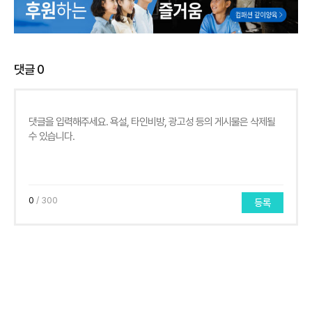
댓글
0
0
/ 300
등록