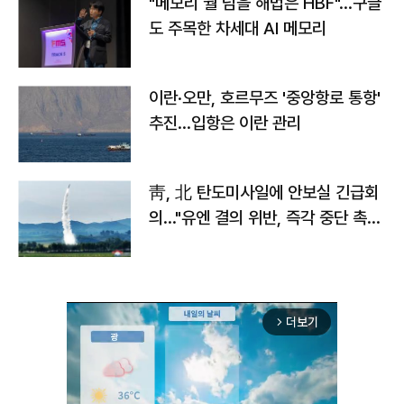
"메모리 월 넘을 해법은 HBF"…구글
도 주목한 차세대 AI 메모리
이란·오만, 호르무즈 '중앙항로 통항'
추진…입항은 이란 관리
靑, 北 탄도미사일에 안보실 긴급회
의…"유엔 결의 위반, 즉각 중단 촉
구"
더보기
arrow_forward_ios