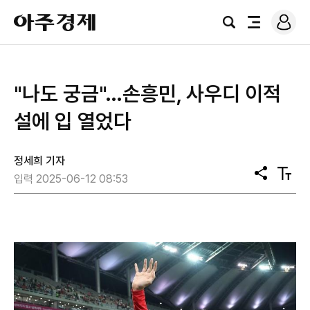
로
아
그
검
전
주
인
색
체
경
메
제
뉴
"나도 궁금"…손흥민, 사우디 이적
설에 입 열었다
정세희 기자
공
텍
입력 2025-06-12 08:53
유
스
트
크
기