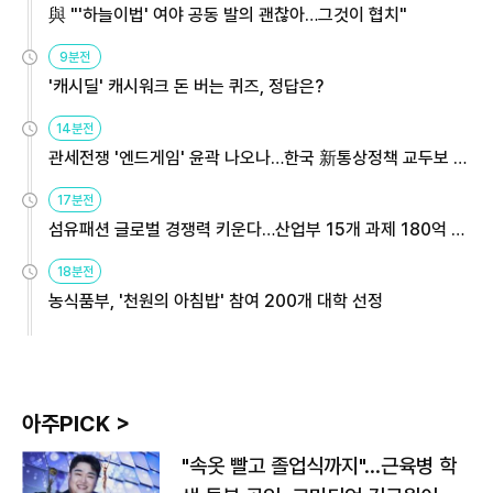
與 "'하늘이법' 여야 공동 발의 괜찮아…그것이 협치"
9분전
'캐시딜' 캐시워크 돈 버는 퀴즈, 정답은?
14분전
관세전쟁 '엔드게임' 윤곽 나오나…한국 新통상정책 교두보 활
용해야
17분전
섬유패션 글로벌 경쟁력 키운다…산업부 15개 과제 180억 지
원
18분전
농식품부, '천원의 아침밥' 참여 200개 대학 선정
아주PICK >
"속옷 빨고 졸업식까지"…근육병 학