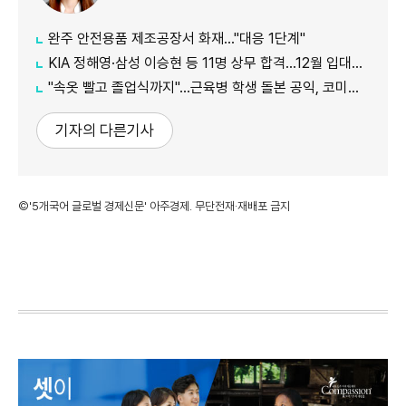
완주 안전용품 제조공장서 화재…"대응 1단계"
KIA 정해영·삼성 이승현 등 11명 상무 합격…12월 입대해 2028년 6월 전역
"속옷 빨고 졸업식까지"…근육병 학생 돌본 공익, 코미디언 김규원이었다
기자의 다른기사
©'5개국어 글로벌 경제신문' 아주경제. 무단전재·재배포 금지