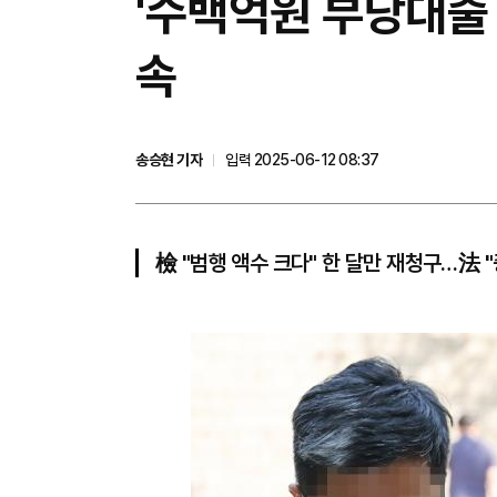
'수백억원 부당대출 
속
송승현 기자
입력 2025-06-12 08:37
檢 "범행 액수 크다" 한 달만 재청구…法 "