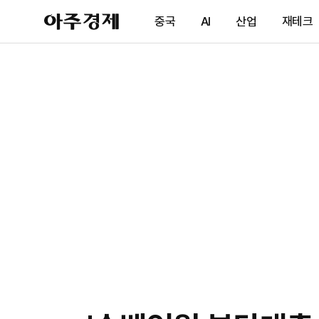
아
중국
AI
산업
재테크
주
경
제