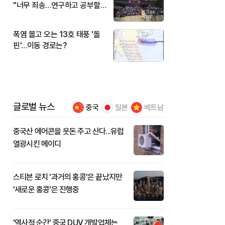
"너무 죄송…연구하고 공부할
것"
폭염 몰고 오는 13호 태풍 '돌
핀'…이동 경로는?
글로벌 뉴스
중국
일본
베트남
중국산 에어콘을 웃돈 주고 산다...유럽
열광시킨 메이디
스티븐 로치 '과거의 홍콩'은 끝났지만
'새로운 홍콩'은 진행중
'역사적 순간' 중국 DUV 개발업체는