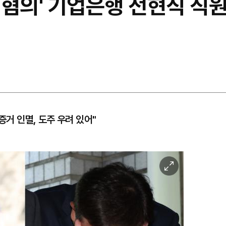
혐의' 기업은행 전현직 직원
증거 인멸, 도주 우려 있어"
이
미
지
확
대