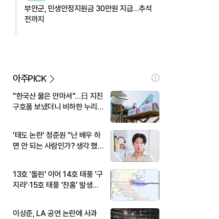
부안군, 민생안정지원금 30만원 지급…추석
전까지
아주PICK
"한국산 물은 안마셔"…日 지진
구호품 보냈더니 비하한 누리
꾼
'태도 논란' 정준원 "난 배우 하
면 안 되는 사람인가? 생각 했
다"
13호 '돌핀' 이어 14호 태풍 '구
지라'·15호 태풍 '찬홈' 발생…
현재 위치와 이동경로는?
이상준, LA 공연 논란에 사과