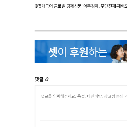
©'5개국어 글로벌 경제신문' 아주경제. 무단전재·재배
댓글
0