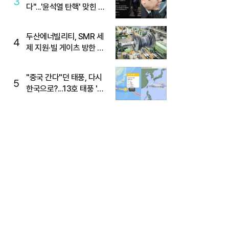
3
다"...'윤석열 탄핵' 맞힌 무
당, '성지글' 등장
두산에너빌리티, SMR 세
4
제 지원·빌 게이츠 방한 기
대에 5%대 강세
"중국 간다"던 태풍, 다시
5
한국으로?...13호 태풍 '돌
핀' 방향 급전환