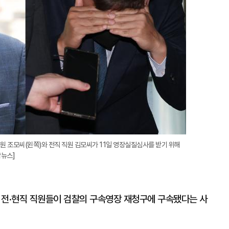
원 조모씨(왼쪽)와 전직 직원 김모씨가 11일 영장실질심사를 받기 위해
합뉴스]
 전·현직 직원들이 검찰의 구속영장 재청구에 구속됐다는 사