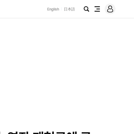
로
English
日本語
그
검
전
인
색
체
메
뉴