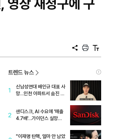
, 영장 재청구에 구
공
프
텍
유
린
스
트
트
크
기
트렌드 뉴스
신남성연대 배인규 대표 사
1
망…인천 아파트서 숨진 채
발견
샌디스크, AI 수요에 '매출
2
4.7배'…가이던스 실망에
'주가는 하락'
"이재명 탄핵, 얼마 안 남았