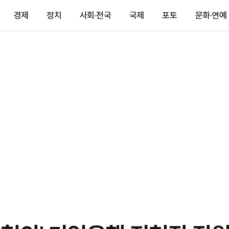
경제
정치
사회·전국
국제
포토
문화·연예