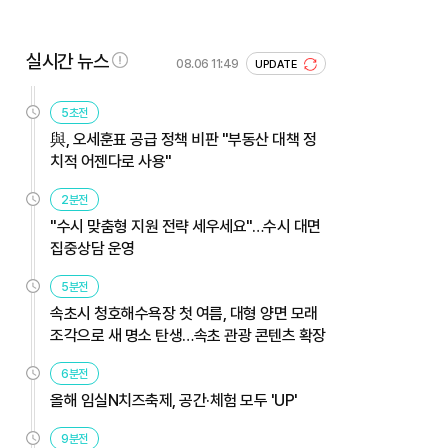
실시간 뉴스
08.06 11:49
UPDATE
5초전
與, 오세훈표 공급 정책 비판 "부동산 대책 정
치적 어젠다로 사용"
2분전
"수시 맞춤형 지원 전략 세우세요"…수시 대면
집중상담 운영
5분전
속초시 청호해수욕장 첫 여름, 대형 양면 모래
조각으로 새 명소 탄생…속초 관광 콘텐츠 확장
6분전
올해 임실N치즈축제, 공간·체험 모두 'UP'
9분전