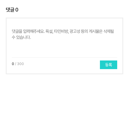
댓글
0
0
/ 300
등록