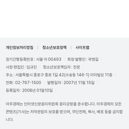
Unmute
개인정보처리방침
청소년보호정책
사이트맵
정기간행등록번호 : 서울 아 00493
회장·발행인 : 곽영길
사장·편집인 : 임규진
청소년보호책임자 : 전운
주소 : 서울특별시 종로구 종로 1길 42(수송동 146-1) 이마빌딩 11층
전화 : 02-767-1500
발행일자 : 2007년 11월 15일
등록일자 : 2008년 01월10일
아주경제는 인터넷신문윤리위원회 윤리강령을 준수합니다. 아주경제의 모든
콘텐츠(기사)는 저작권법의 보호를 받으며, 무단전재, 복사, 배포 등을 금지합
니다.