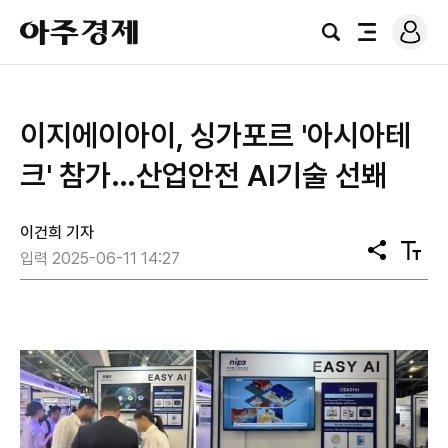
로
아
그
검
전
주
인
색
체
경
메
제
뉴
이지에이아이, 싱가포르 '아시아테
크' 참가…산업안전 AI기술 선봬
이건희 기자
공
텍
입력 2025-06-11 14:27
유
스
트
크
기