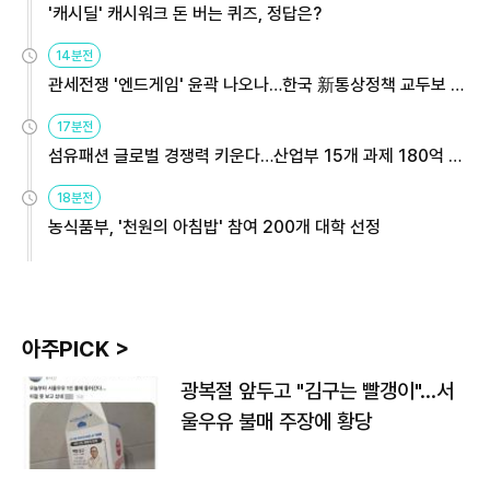
'캐시딜' 캐시워크 돈 버는 퀴즈, 정답은?
14분전
관세전쟁 '엔드게임' 윤곽 나오나…한국 新통상정책 교두보 활
용해야
17분전
섬유패션 글로벌 경쟁력 키운다…산업부 15개 과제 180억 지
원
18분전
농식품부, '천원의 아침밥' 참여 200개 대학 선정
아주PICK >
광복절 앞두고 "김구는 빨갱이"…서
울우유 불매 주장에 황당