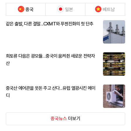
중국
일본
베트남
같은 출발, 다른 결말...CXMT와 푸젠진화의 첫 단추
희토류 다음은 광모듈…중국이 움켜쥔 새로운 전략자
산
중국산 에어콘을 웃돈 주고 산다...유럽 열광시킨 메이
디
중국뉴스
더보기