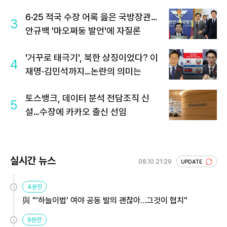
6·25 적국 수장 어록 읊은 국방장관…
3
안규백 '마오쩌둥 발언'에 자질론
'거꾸로 태극기', 북한 상징이었다? 이
4
재명·김민석까지…논란의 의미는
토스뱅크, 데이터 분석 전담조직 신
5
설…수장에 카카오 출신 선임
실시간 뉴스
08.10 21:29
UPDATE
4분전
與 "'하늘이법' 여야 공동 발의 괜찮아…그것이 협치"
9분전