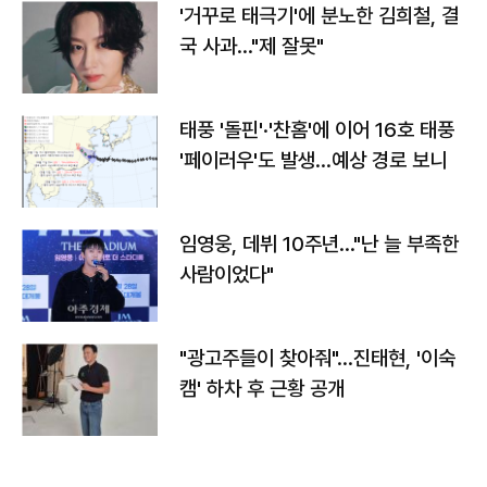
'거꾸로 태극기'에 분노한 김희철, 결
국 사과…"제 잘못"
태풍 '돌핀'·'찬홈'에 이어 16호 태풍
'페이러우'도 발생…예상 경로 보니
임영웅, 데뷔 10주년…"난 늘 부족한
사람이었다"
"광고주들이 찾아줘"…진태현, '이숙
캠' 하차 후 근황 공개