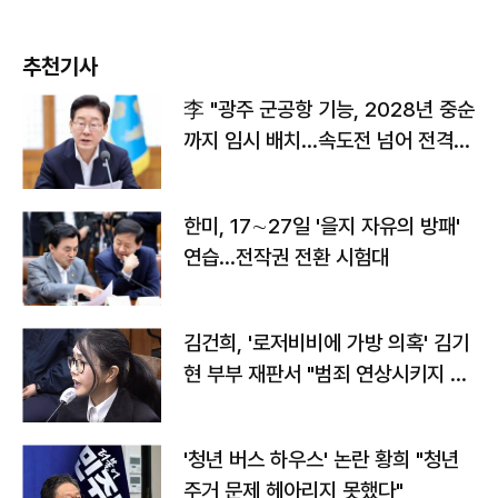
추천기사
李 "광주 군공항 기능, 2028년 중순
까지 임시 배치…속도전 넘어 전격
전"
한미, 17∼27일 '을지 자유의 방패'
연습…전작권 전환 시험대
김건희, '로저비비에 가방 의혹' 김기
현 부부 재판서 "범죄 연상시키지 말
라"
'청년 버스 하우스' 논란 황희 "청년
주거 문제 헤아리지 못했다"