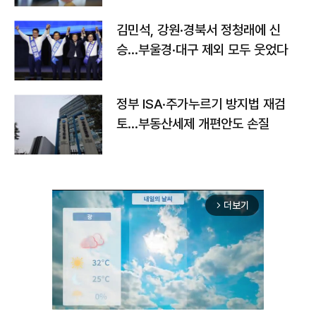
김민석, 강원·경북서 정청래에 신
승…부울경·대구 제외 모두 웃었다
정부 ISA·주가누르기 방지법 재검
토…부동산세제 개편안도 손질
더보기
arrow_forward_ios