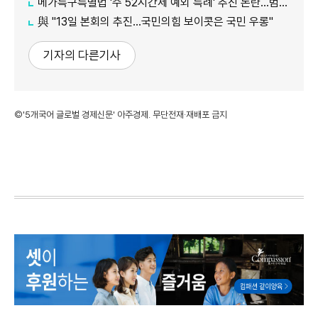
메가특구특별법 '주 52시간제 예외 특례' 추진 논란…범여권서도 반발
​​​​​​​與 "13일 본회의 추진…국민의힘 보이콧은 국민 우롱"
기자의 다른기사
©'5개국어 글로벌 경제신문' 아주경제. 무단전재·재배포 금지