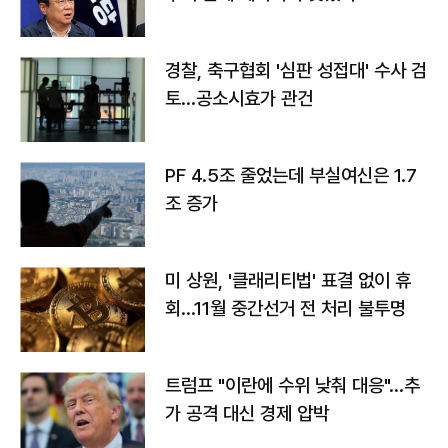
경찰, 축구협회 '심판 성접대' 수사 검
토…공소시효가 관건
PF 4.5조 줄었는데 부실여신은 1.7
조 증가
미 상원, '클래리티법' 표결 없이 휴
회…11월 중간선거 전 처리 불투명
트럼프 "이란에 수위 낮춰 대응"…추
가 공격 대신 경제 압박