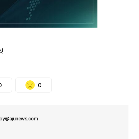
것"
0
0
oy@ajunews.com