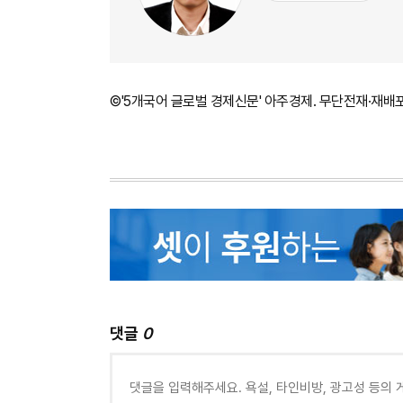
©'5개국어 글로벌 경제신문' 아주경제. 무단전재·재배
댓글
0