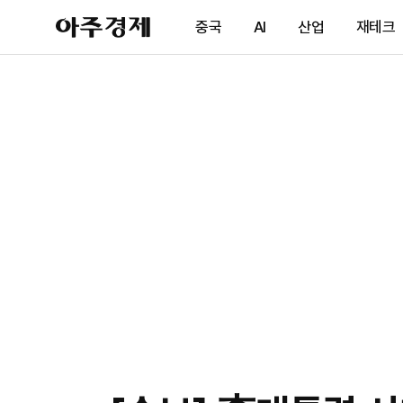
아
중국
AI
산업
재테크
주
경
제