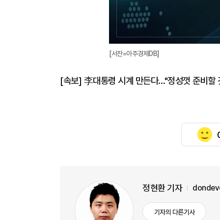
[서잔=아주경제DB]
[속보] 李대통령 시계 만든다…"정성껏 준비할 
정현환 기자
dondev
기자의 다른기사