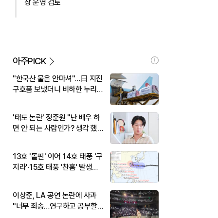
장 운영 검토
아주PICK
"한국산 물은 안마셔"…日 지진
구호품 보냈더니 비하한 누리
꾼
'태도 논란' 정준원 "난 배우 하
면 안 되는 사람인가? 생각 했
다"
13호 '돌핀' 이어 14호 태풍 '구
지라'·15호 태풍 '찬홈' 발생…
현재 위치와 이동경로는?
이상준, LA 공연 논란에 사과
"너무 죄송…연구하고 공부할
것"