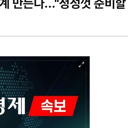
시계 만든다…"정성껏 준비할 
이
미
지
확
대