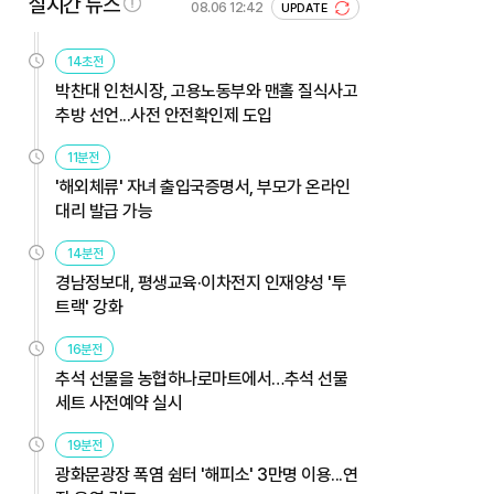
실시간 뉴스
08.06 12:42
UPDATE
14초전
박찬대 인천시장, 고용노동부와 맨홀 질식사고
추방 선언...사전 안전확인제 도입
11분전
'해외체류' 자녀 출입국증명서, 부모가 온라인
대리 발급 가능
14분전
경남정보대, 평생교육·이차전지 인재양성 '투
트랙' 강화
16분전
추석 선물을 농협하나로마트에서…추석 선물
세트 사전예약 실시
19분전
광화문광장 폭염 쉼터 '해피소' 3만명 이용...연