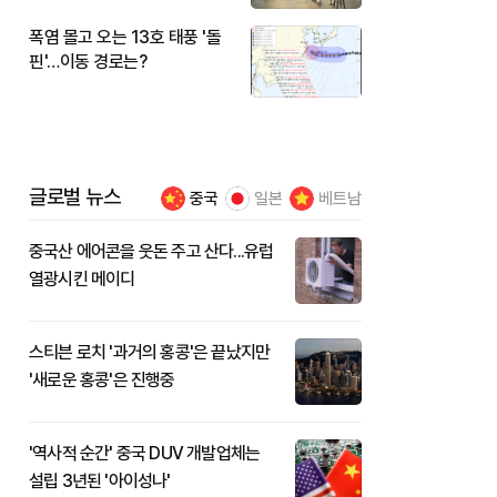
폭염 몰고 오는 13호 태풍 '돌
핀'…이동 경로는?
글로벌 뉴스
중국
일본
베트남
중국산 에어콘을 웃돈 주고 산다...유럽
열광시킨 메이디
스티븐 로치 '과거의 홍콩'은 끝났지만
'새로운 홍콩'은 진행중
'역사적 순간' 중국 DUV 개발업체는
설립 3년된 '아이성나'