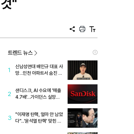
것"
공
프
텍
유
린
스
트
트
크
기
트렌드 뉴스
신남성연대 배인규 대표 사
1
망…인천 아파트서 숨진 채
발견
샌디스크, AI 수요에 '매출
2
4.7배'…가이던스 실망에
'주가는 하락'
"이재명 탄핵, 얼마 안 남았
3
다"...'윤석열 탄핵' 맞힌 무
당, '성지글' 등장