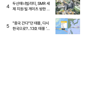
두산에너빌리티, SMR 세
4
제 지원·빌 게이츠 방한 기
대에 5%대 강세
"중국 간다"던 태풍, 다시
5
한국으로?...13호 태풍 '돌
핀' 방향 급전환