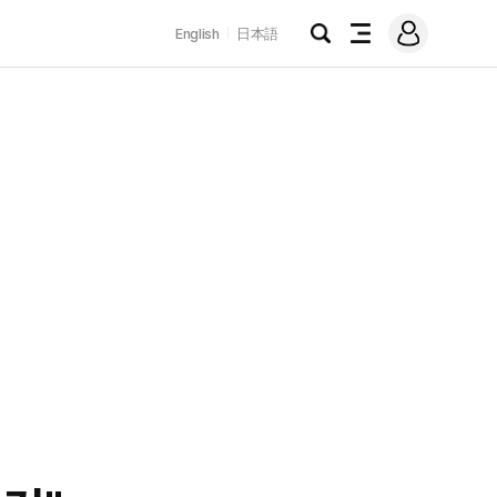
로
English
日本語
그
검
전
인
색
체
메
뉴