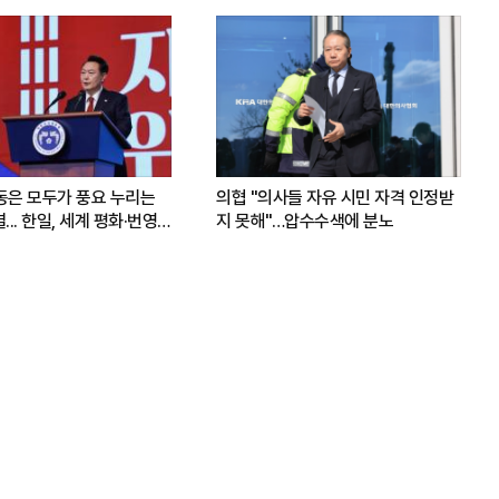
운동은 모두가 풍요 누리는
의협 "의사들 자유 시민 자격 인정받
.. 한일, 세계 평화·번영
지 못해"…압수수색에 분노