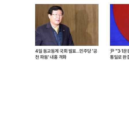
4일 동교동계 국회 발표…민주당 '공
尹 "3·1
천 파동' 내홍 격화
통일로 완결.
파트너"