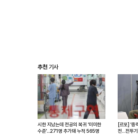
추천
기사
시한 지났는데 전공의 복귀 '미미한
[르포] '중
수준'...271명 추가돼 누적 565명
전…전투기
련(영상)