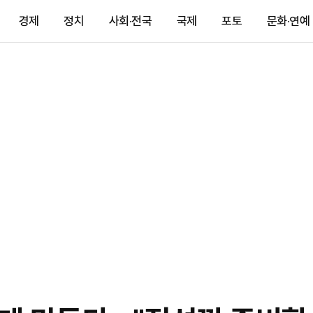
경제
정치
사회·전국
국제
포토
문화·연예