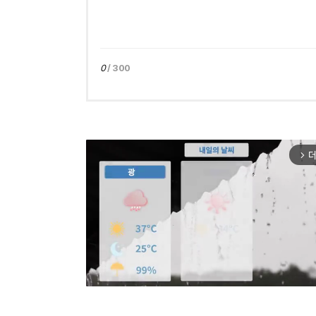
0
/ 300
더
arrow_forward_ios