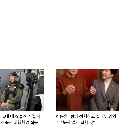
력 6배'에 짓눌려 기절 직
한동훈 "함께 정치하고 싶다"…김영
 조종사 비행환경 적응훈
주 "늦지 않게 답할 것"