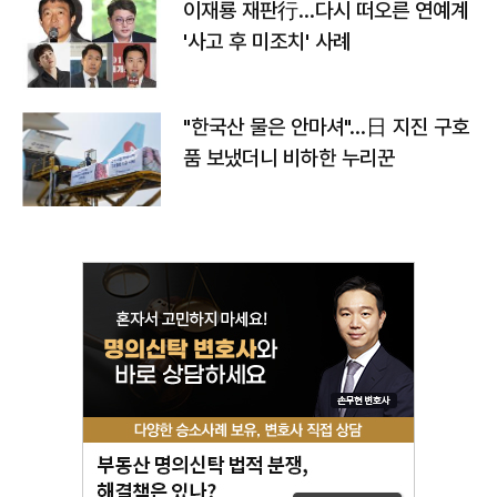
이재룡 재판行…다시 떠오른 연예계
'사고 후 미조치' 사례
"한국산 물은 안마셔"…日 지진 구호
품 보냈더니 비하한 누리꾼