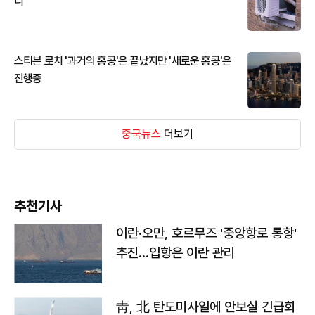
디
스티븐 로치 '과거의 홍콩'은 끝났지만 '새로운 홍콩'은
진행중
중국뉴스
더보기
추천기사
이란·오만, 호르무즈 '중앙항로 통항'
추진…입항은 이란 관리
靑, 北 탄도미사일에 안보실 긴급회