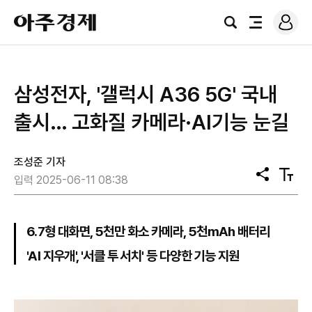
로
아
그
검
전
주
인
색
체
경
메
제
뉴
삼성전자, '갤럭시 A36 5G' 국내
출시… 고화질 카메라·AI기능 눈길
조성준 기자
공
텍
입력 2025-06-11 08:38
유
스
트
크
기
6.7형 대화면, 5천만 화소 카메라, 5천mAh 배터리
'AI 지우개', '서클 투 서치' 등 다양한 기능 지원