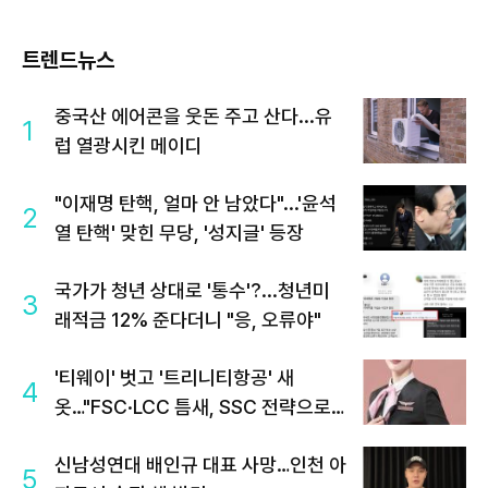
트렌드뉴스
중국산 에어콘을 웃돈 주고 산다...유
1
럽 열광시킨 메이디
"이재명 탄핵, 얼마 안 남았다"...'윤석
2
열 탄핵' 맞힌 무당, '성지글' 등장
국가가 청년 상대로 '통수'?...청년미
3
래적금 12% 준다더니 "응, 오류야"
'티웨이' 벗고 '트리니티항공' 새
4
옷…"FSC·LCC 틈새, SSC 전략으로
공략"
신남성연대 배인규 대표 사망…인천 아
5