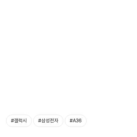
#갤럭시
#삼성전자
#A36