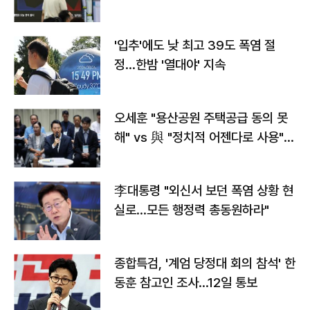
타는 코스피
'입추'에도 낮 최고 39도 폭염 절
정…한밤 '열대야' 지속
오세훈 "용산공원 주택공급 동의 못
해" vs 與 "정치적 어젠다로 사용"
맞불
李대통령 "외신서 보던 폭염 상황 현
실로…모든 행정력 총동원하라"
종합특검, '계엄 당정대 회의 참석' 한
동훈 참고인 조사...12일 통보