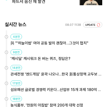
파트서 숨진 채 발견
실시간 뉴스
08.07 11:38
UPDATE
4분전
與 "'하늘이법' 여야 공동 발의 괜찮아…그것이 협치"
9분전
'캐시딜' 캐시워크 돈 버는 퀴즈, 정답은?
14분전
관세전쟁 '엔드게임' 윤곽 나오나…한국 新통상정책 교두보 활
용해야
17분전
섬유패션 글로벌 경쟁력 키운다…산업부 15개 과제 180억 지
원
18분전
농식품부, '천원의 아침밥' 참여 200개 대학 선정