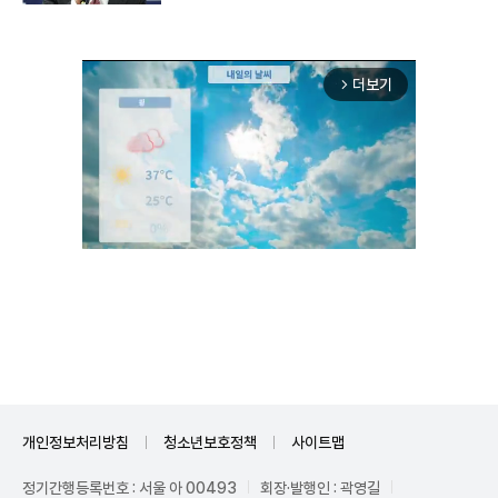
더보기
arrow_forward_ios
Unmute
개인정보처리방침
청소년보호정책
사이트맵
정기간행등록번호 : 서울 아 00493
회장·발행인 : 곽영길