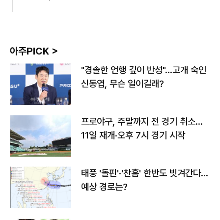
아주PICK >
"경솔한 언행 깊이 반성"…고개 숙인
신동엽, 무슨 일이길래?
프로야구, 주말까지 전 경기 취소…
11일 재개·오후 7시 경기 시작
태풍 '돌핀'·'찬홈' 한반도 빗겨간다…
예상 경로는?