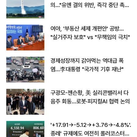
의…"유엔 결의 위반, 즉각 중단 촉
구"
여야, '부동산 세제 개편안' 공방…
"실거주자 보호" vs "무책임의 극치"
경제성장까지 갉아먹는 역대급 폭
염…李대통령 "국가적 기후 재난"
구광모-젠슨황, 美 실리콘밸리서 다
음주 회동…로봇·피지컬AI 협력 논의
'+17.91→-5.12→+3.76→-4.8%'…'
종레' 규제에도 여전히 롤러코스터