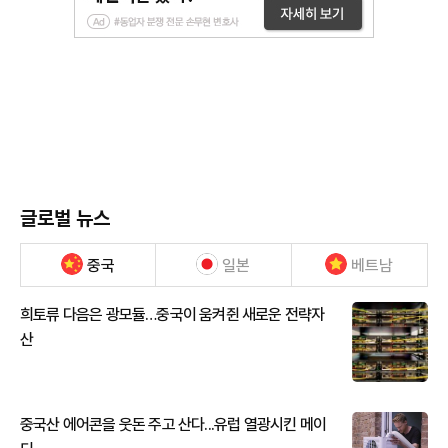
글로벌 뉴스
중국
일본
베트남
희토류 다음은 광모듈…중국이 움켜쥔 새로운 전략자
산
중국산 에어콘을 웃돈 주고 산다...유럽 열광시킨 메이