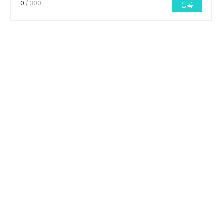
0
/ 300
등록