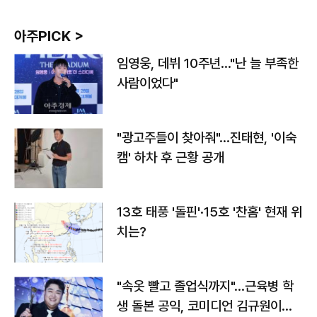
아주PICK >
임영웅, 데뷔 10주년…"난 늘 부족한
사람이었다"
"광고주들이 찾아줘"…진태현, '이숙
캠' 하차 후 근황 공개
13호 태풍 '돌핀'·15호 '찬홈' 현재 위
치는?
"속옷 빨고 졸업식까지"…근육병 학
생 돌본 공익, 코미디언 김규원이었