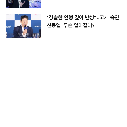
다
"경솔한 언행 깊이 반성"…고개 숙인
신동엽, 무슨 일이길래?