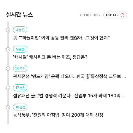
실시간 뉴스
08.10 00:22
UPDATE
4분전
與 "'하늘이법' 여야 공동 발의 괜찮아…그것이 협치"
9분전
'캐시딜' 캐시워크 돈 버는 퀴즈, 정답은?
14분전
관세전쟁 '엔드게임' 윤곽 나오나…한국 新통상정책 교두보 활
용해야
17분전
섬유패션 글로벌 경쟁력 키운다…산업부 15개 과제 180억 지
원
18분전
농식품부, '천원의 아침밥' 참여 200개 대학 선정