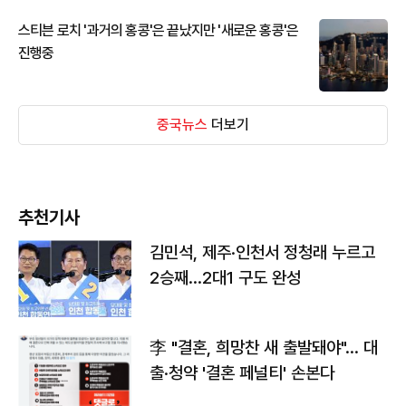
스티븐 로치 '과거의 홍콩'은 끝났지만 '새로운 홍콩'은
진행중
중국뉴스
더보기
추천기사
김민석, 제주·인천서 정청래 누르고
2승째…2대1 구도 완성
李 "결혼, 희망찬 새 출발돼야"… 대
출·청약 '결혼 페널티' 손본다