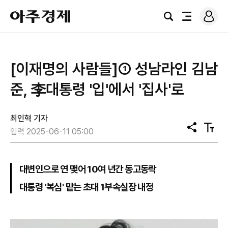
로
아
그
검
전
주
인
색
체
경
메
제
뉴
[이재명의 사람들]① 성남라인 김남
준, 李대통령 '입'에서 '집사'로
최인혁 기자
공
텍
입력 2025-06-11 05:00
유
스
트
크
기
대변인으로 연 맺어 10여 년간 동고동락
대통령 '복심' 맡는 초대 1부속실장 내정