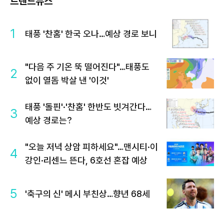
트렌드뉴스
1
태풍 '찬홈' 한국 오나…예상 경로 보니
"다음 주 기온 뚝 떨어진다"…태풍도
2
없이 열돔 박살 낸 '이것'
태풍 '돌핀'·'찬홈' 한반도 빗겨간다…
3
예상 경로는?
"오늘 저녁 상암 피하세요"…맨시티·이
4
강인·리센느 뜬다, 6호선 혼잡 예상
5
'축구의 신' 메시 부친상…향년 68세