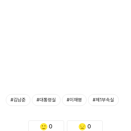
#김남준
#대통령실
#이재명
#제1부속실
0
0