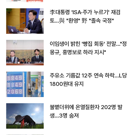
李대통령 'ISA·주가 누르기' 재검
토…與 "환영" 野 "졸속 국정"
이임생이 밝힌 '빵집 회동' 전말…"정
몽규, 홍명보로 하라 지시"
주유소 기름값 12주 연속 하락…L당
1800원대 유지
불볕더위에 온열질환자 202명 발
생…3명 숨져