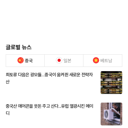
글로벌 뉴스
중국
일본
베트남
희토류 다음은 광모듈…중국이 움켜쥔 새로운 전략자
산
중국산 에어콘을 웃돈 주고 산다...유럽 열광시킨 메이
디