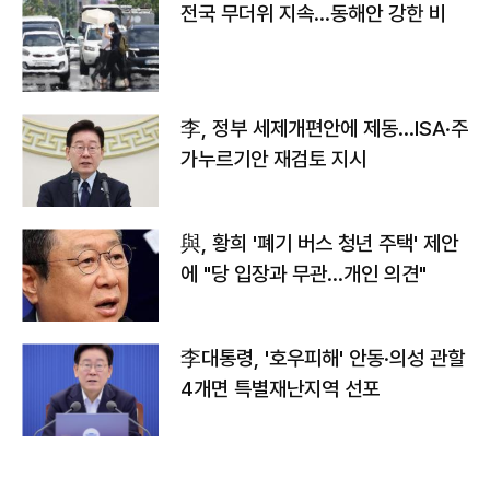
전국 무더위 지속…동해안 강한 비
李, 정부 세제개편안에 제동…ISA·주
가누르기안 재검토 지시
與, 황희 '폐기 버스 청년 주택' 제안
에 "당 입장과 무관…개인 의견"
李대통령, '호우피해' 안동·의성 관할
4개면 특별재난지역 선포