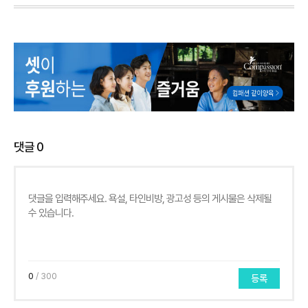
댓글
0
0
/ 300
등록