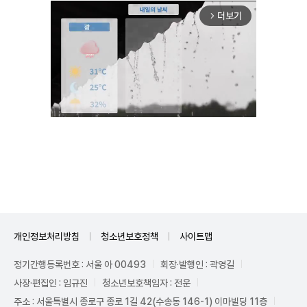
더보기
arrow_forward_ios
Unmute
개인정보처리방침
청소년보호정책
사이트맵
정기간행등록번호 : 서울 아 00493
회장·발행인 : 곽영길
사장·편집인 : 임규진
청소년보호책임자 : 전운
주소 : 서울특별시 종로구 종로 1길 42(수송동 146-1) 이마빌딩 11층