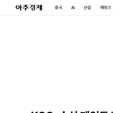
아
중국
AI
산업
재테크
주
경
제