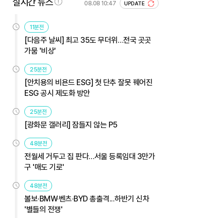
실시간 뉴스
08.08 10:47
UPDATE
11분전
[다음주 날씨] 최고 35도 무더위…전국 곳곳
가뭄 '비상'
25분전
[안치용의 비욘드 ESG] 첫 단추 잘못 꿰어진
ESG 공시 제도화 방안
25분전
[광화문 갤러리] 잠들지 않는 P5
48분전
전월세 거두고 집 판다…서울 등록임대 3만가
구 '매도 기로'
48분전
볼보·BMW·벤츠·BYD 총출격...하반기 신차
'별들의 전쟁'