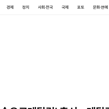
경제
정치
사회·전국
국제
포토
문화·연예