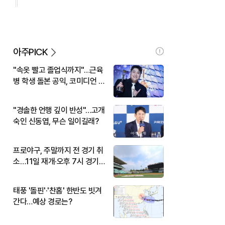
아주PICK
"속옷 빨고 졸업식까지"…근육
병 학생 돌본 공익, 코미디언 김
규원이었다
"경솔한 언행 깊이 반성"…고개
숙인 신동엽, 무슨 일이길래?
프로야구, 주말까지 전 경기 취
소…11일 재개·오후 7시 경기
시작
태풍 '돌핀'·'찬홈' 한반도 빗겨
간다…예상 경로는?