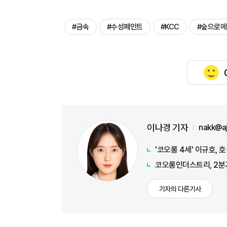
#금속
#수성페인트
#KCC
#숲으로
이나경 기자
nakk@a
'코오롱 4세' 이규호,
코오롱인더스트리, 2분기
기자의 다른기사