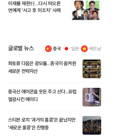
이재룡 재판行…다시 떠오른
연예계 '사고 후 미조치' 사례
글로벌 뉴스
중국
일본
베트남
희토류 다음은 광모듈…중국이 움켜쥔
새로운 전략자산
중국산 에어콘을 웃돈 주고 산다...유럽
열광시킨 메이디
스티븐 로치 '과거의 홍콩'은 끝났지만
'새로운 홍콩'은 진행중