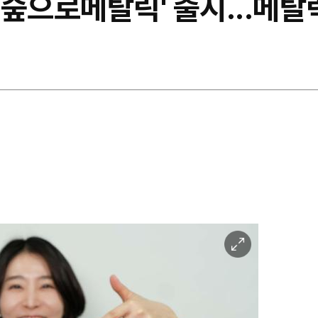
 '숲으로메탈릭' 출시...메
이
미
지
확