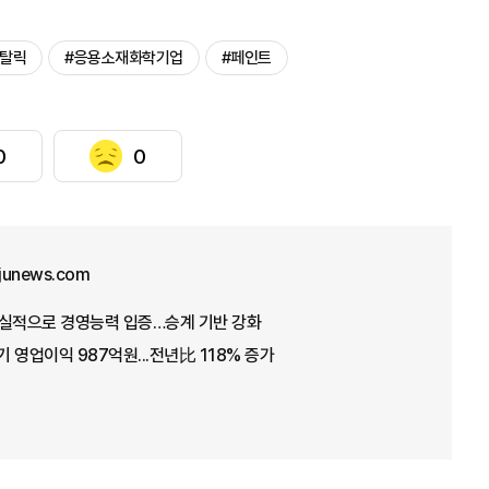
메탈릭
#응용소재화학기업
#페인트
0
0
junews.com
 호실적으로 경영능력 입증…승계 기반 강화
 영업이익 987억원...전년比 118% 증가