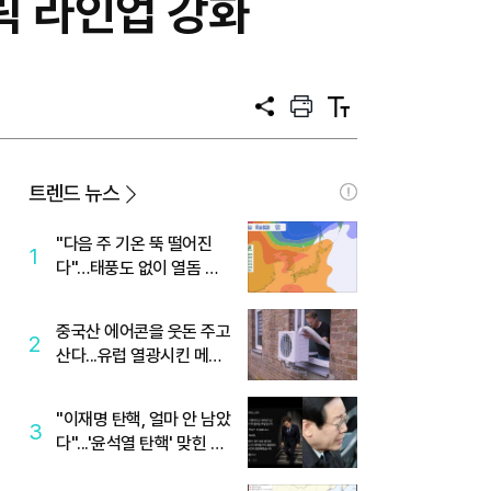
탈릭 라인업 강화
공
프
텍
유
린
스
트
트
크
기
트렌드 뉴스
"다음 주 기온 뚝 떨어진
1
다"…태풍도 없이 열돔 박
살 낸 '이것'
중국산 에어콘을 웃돈 주고
2
산다...유럽 열광시킨 메이
디
"이재명 탄핵, 얼마 안 남았
3
다"...'윤석열 탄핵' 맞힌 무
당, '성지글' 등장