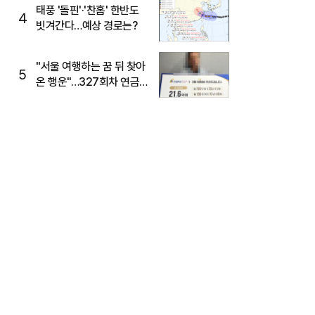
태풍 '돌핀'·'찬홈' 한반도
4
빗겨간다…예상 경로는?
"서울 여행하는 꿈 뒤 찾아
5
온 행운"…327회차 연금
복권720+ 당첨번호조회
주목