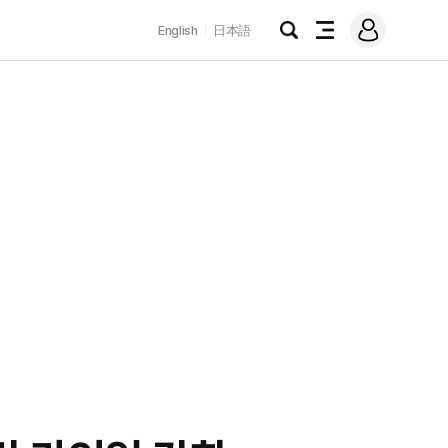
로
English
日本語
그
검
전
인
색
체
메
뉴