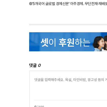
©'5개국어 글로벌 경제신문' 아주경제. 무단전재·재배
댓글
0
0
/ 300