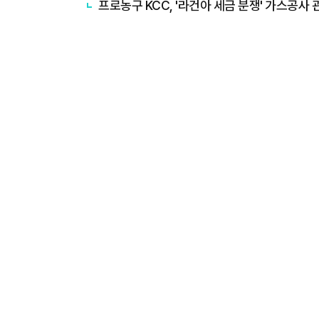
프로농구 KCC, '라건아 세금 분쟁' 가스공사