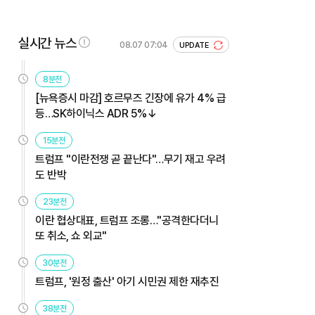
실시간 뉴스
08.07 07:04
UPDATE
8분전
[뉴욕증시 마감] 호르무즈 긴장에 유가 4% 급
등…SK하이닉스 ADR 5%↓
15분전
트럼프 "이란전쟁 곧 끝난다"…무기 재고 우려
도 반박
23분전
이란 협상대표, 트럼프 조롱…"공격한다더니
또 취소, 쇼 외교"
30분전
트럼프, '원정 출산' 아기 시민권 제한 재추진
38분전