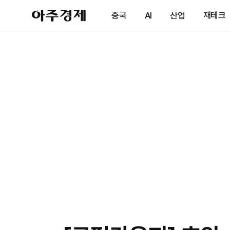
아
중국
AI
산업
재테크
주
경
제