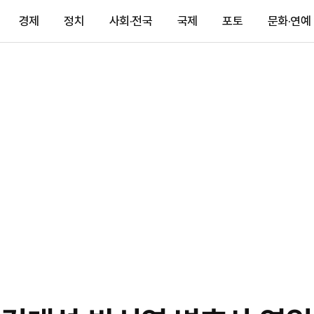
경제
정치
사회·전국
국제
포토
문화·연예