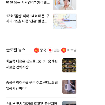
면 안 되는 사람인가? 생각 했
다"
13호 '돌핀' 이어 14호 태풍 '구
지라'·15호 태풍 '찬홈' 발생…
현재 위치와 이동경로는?
글로벌 뉴스
중국
일본
베트남
희토류 다음은 광모듈…중국이 움켜쥔
새로운 전략자산
중국산 에어콘을 웃돈 주고 산다...유럽
열광시킨 메이디
스티븐 로치 '과거의 홍콩'은 끝났지만