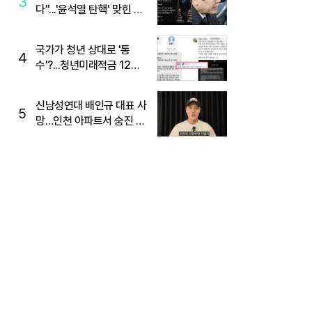
3
다"...'윤석열 탄핵' 맞힌 무
당, '성지글' 등장
국가가 청년 상대로 '통
4
수'?...청년미래적금 12%
준다더니 "응, 오류야"
신남성연대 배인규 대표 사
5
망…인천 아파트서 숨진 채
발견