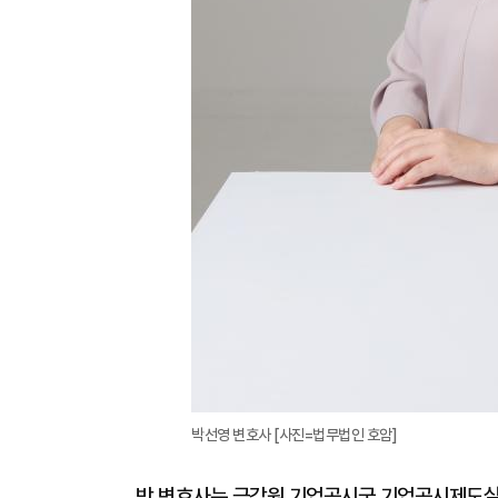
박선영 변호사 [사진=법무법인 호암]
박 변호사는 금감원 기업공시국 기업공시제도실