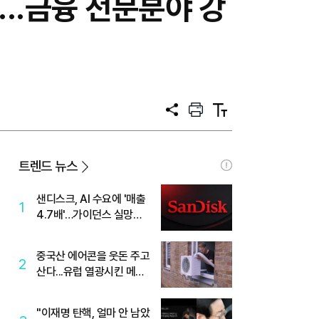
...금융 전문분야 강
공
프
텍
유
린
스
트
트
크
기
트렌드 뉴스
샌디스크, AI 수요에 '매출
1
4.7배'…가이던스 실망에
'주가는 하락'
중국산 에어콘을 웃돈 주고
2
산다...유럽 열광시킨 메이
디
"이재명 탄핵, 얼마 안 남았