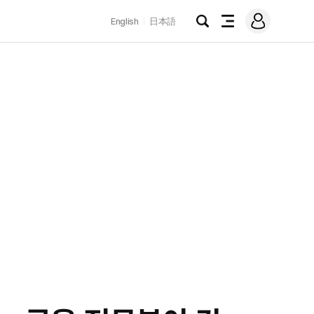
로
English
日本語
그
검
전
인
색
체
메
뉴