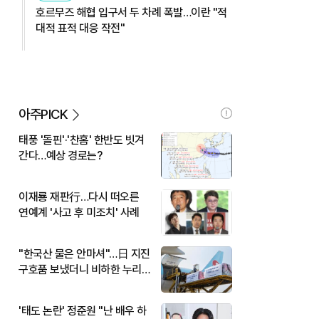
호르무즈 해협 입구서 두 차례 폭발…이란 "적
대적 표적 대응 작전"
아주PICK
태풍 '돌핀'·'찬홈' 한반도 빗겨
간다…예상 경로는?
이재룡 재판行…다시 떠오른
연예계 '사고 후 미조치' 사례
"한국산 물은 안마셔"…日 지진
구호품 보냈더니 비하한 누리
꾼
'태도 논란' 정준원 "난 배우 하