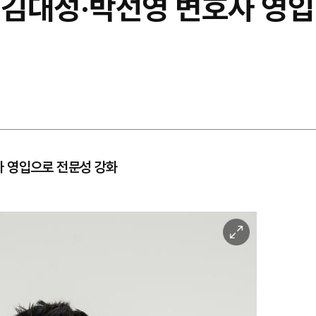
 김대성·박선영 변호사 영입
 영입으로 전문성 강화
이
미
지
확
대