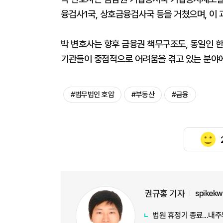
융검사1국, 상호금융검사국 등을 거쳤으며, 이 
박 변호사는 향후 금융권 책무구조도, 동일인 한
기관들이 중점적으로 어려움을 겪고 있는 분야에
#법무법인 호암
#부동산
#금융
권규홍 기자
spikek
법원 휴정기 종료...내주