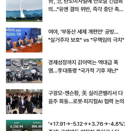
靑, 北 탄도미사일에 안보실 긴급회
의…"유엔 결의 위반, 즉각 중단 촉
구"
여야, '부동산 세제 개편안' 공방…
"실거주자 보호" vs "무책임의 극치"
경제성장까지 갉아먹는 역대급 폭
염…李대통령 "국가적 기후 재난"
구광모-젠슨황, 美 실리콘밸리서 다
음주 회동…로봇·피지컬AI 협력 논의
'+17.91→-5.12→+3.76→-4.8%'…'