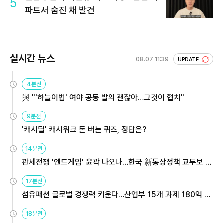
5
파트서 숨진 채 발견
실시간 뉴스
08.07 11:39
UPDATE
4분전
與 "'하늘이법' 여야 공동 발의 괜찮아…그것이 협치"
9분전
'캐시딜' 캐시워크 돈 버는 퀴즈, 정답은?
14분전
관세전쟁 '엔드게임' 윤곽 나오나…한국 新통상정책 교두보 활
용해야
17분전
섬유패션 글로벌 경쟁력 키운다…산업부 15개 과제 180억 지
원
18분전