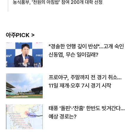
농식품부, '천원의 아침밥' 참여 200개 대학 선정
아주PICK >
"경솔한 언행 깊이 반성"…고개 숙인
신동엽, 무슨 일이길래?
프로야구, 주말까지 전 경기 취소…
11일 재개·오후 7시 경기 시작
태풍 '돌핀'·'찬홈' 한반도 빗겨간다…
예상 경로는?