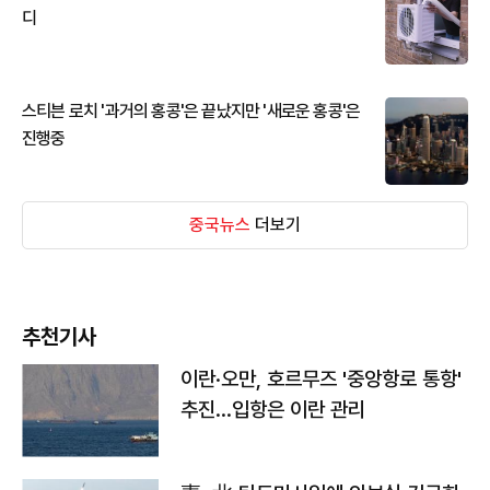
디
스티븐 로치 '과거의 홍콩'은 끝났지만 '새로운 홍콩'은
진행중
중국뉴스
더보기
추천기사
이란·오만, 호르무즈 '중앙항로 통항'
추진…입항은 이란 관리