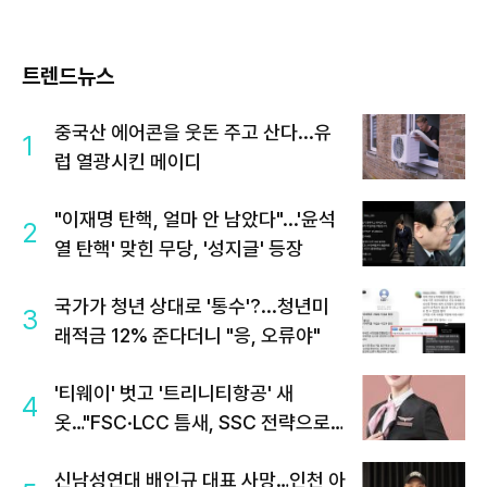
트렌드뉴스
중국산 에어콘을 웃돈 주고 산다...유
1
럽 열광시킨 메이디
"이재명 탄핵, 얼마 안 남았다"...'윤석
2
열 탄핵' 맞힌 무당, '성지글' 등장
국가가 청년 상대로 '통수'?...청년미
3
래적금 12% 준다더니 "응, 오류야"
'티웨이' 벗고 '트리니티항공' 새
4
옷…"FSC·LCC 틈새, SSC 전략으로
공략"
신남성연대 배인규 대표 사망…인천 아