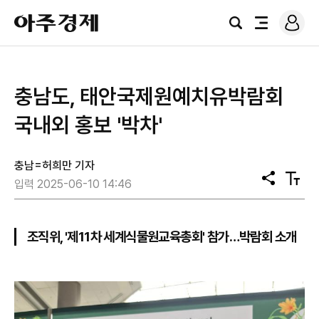
로
아
그
검
전
주
인
색
체
경
메
제
뉴
충남도, 태안국제원예치유박람회
국내외 홍보 '박차'
충남=허희만 기자
공
텍
입력 2025-06-10 14:46
유
스
트
크
기
조직위, '제11차 세계식물원교육총회' 참가…박람회 소개