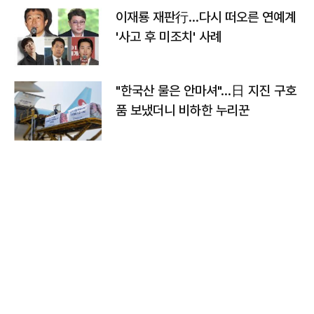
이재룡 재판行…다시 떠오른 연예계
'사고 후 미조치' 사례
"한국산 물은 안마셔"…日 지진 구호
품 보냈더니 비하한 누리꾼