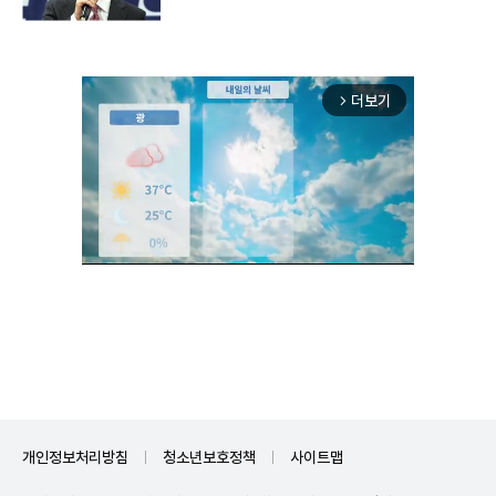
더보기
arrow_forward_ios
Unmute
개인정보처리방침
청소년보호정책
사이트맵