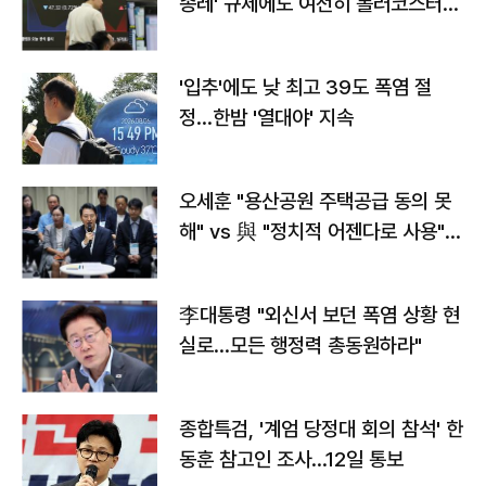
종레' 규제에도 여전히 롤러코스터
타는 코스피
'입추'에도 낮 최고 39도 폭염 절
정…한밤 '열대야' 지속
오세훈 "용산공원 주택공급 동의 못
해" vs 與 "정치적 어젠다로 사용"
맞불
李대통령 "외신서 보던 폭염 상황 현
실로…모든 행정력 총동원하라"
종합특검, '계엄 당정대 회의 참석' 한
동훈 참고인 조사...12일 통보