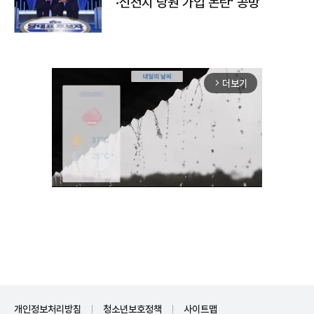
·신천지 당원 가입 논란' 공방
더보기
arrow_forward_ios
Mute
개인정보처리방침
청소년보호정책
사이트맵