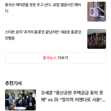
중국산 에어콘을 웃돈 주고 산다...유럽 열광시킨 메이
디
스티븐 로치 '과거의 홍콩'은 끝났지만 '새로운 홍콩'은
진행중
중국뉴스
더보기
추천기사
오세훈 "용산공원 주택공급 동의 못
해" vs 與 "정치적 어젠다로 사용"
맞불