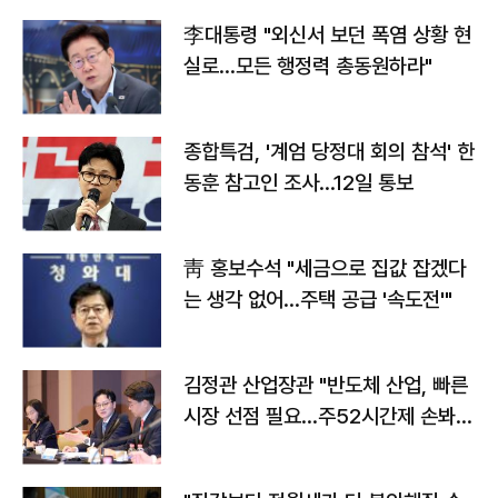
李대통령 "외신서 보던 폭염 상황 현
실로…모든 행정력 총동원하라"
종합특검, '계엄 당정대 회의 참석' 한
동훈 참고인 조사...12일 통보
靑 홍보수석 "세금으로 집값 잡겠다
는 생각 없어…주택 공급 '속도전'"
김정관 산업장관 "반도체 산업, 빠른
시장 선점 필요…주52시간제 손봐
야"