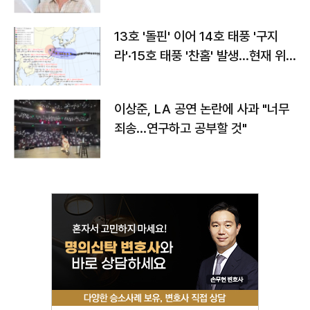
13호 '돌핀' 이어 14호 태풍 '구지
라'·15호 태풍 '찬홈' 발생…현재 위
치와 이동경로는?
이상준, LA 공연 논란에 사과 "너무
죄송…연구하고 공부할 것"