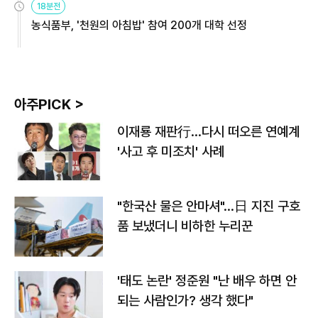
18분전
농식품부, '천원의 아침밥' 참여 200개 대학 선정
아주PICK >
이재룡 재판行…다시 떠오른 연예계
'사고 후 미조치' 사례
"한국산 물은 안마셔"…日 지진 구호
품 보냈더니 비하한 누리꾼
'태도 논란' 정준원 "난 배우 하면 안
되는 사람인가? 생각 했다"