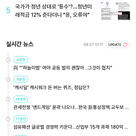
국가가 청년 상대로 '통수'?...청년미
5
래적금 12% 준다더니 "응, 오류야"
실시간 뉴스
08.07 01:11
UPDATE
4분전
與 "'하늘이법' 여야 공동 발의 괜찮아…그것이 협치"
9분전
'캐시딜' 캐시워크 돈 버는 퀴즈, 정답은?
14분전
관세전쟁 '엔드게임' 윤곽 나오나…한국 新통상정책 교두보 활
용해야
17분전
섬유패션 글로벌 경쟁력 키운다…산업부 15개 과제 180억 지
원