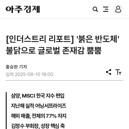
로
아
그
검
전
주
인
색
체
경
메
제
뉴
[인더스트리 리포트] '붉은 반도체'
불닭으로 글로벌 존재감 뿜뿜
홍승완 기자
공
텍
입력 2025-06-10 18:00
유
스
트
크
기
삼양, MSCI 한국 지수 편입
지난해 실적 어닝서프라이즈
해외 매출, 전체의 77% 차지
김정수 부회장, 성장 핵심 축