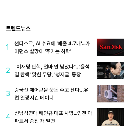
트렌드뉴스
샌디스크, AI 수요에 '매출 4.7배'…가
1
이던스 실망에 '주가는 하락'
"이재명 탄핵, 얼마 안 남았다"...'윤석
2
열 탄핵' 맞힌 무당, '성지글' 등장
중국산 에어콘을 웃돈 주고 산다...유
3
럽 열광시킨 메이디
신남성연대 배인규 대표 사망…인천 아
4
파트서 숨진 채 발견