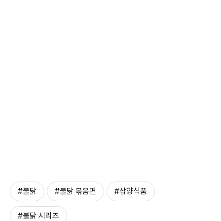
#불닭
#불닭 볶음면
#삼양식품
#불닭 시리즈