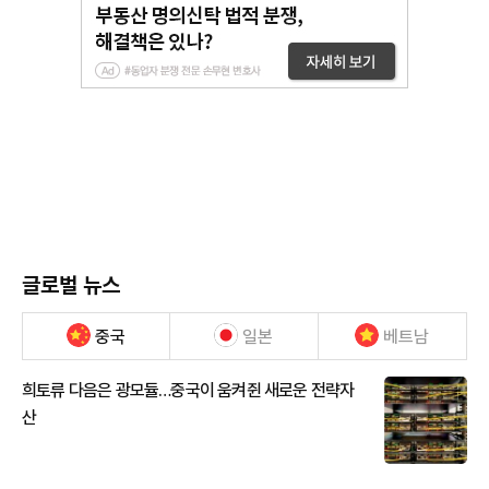
글로벌 뉴스
중국
일본
베트남
희토류 다음은 광모듈…중국이 움켜쥔 새로운 전략자
산