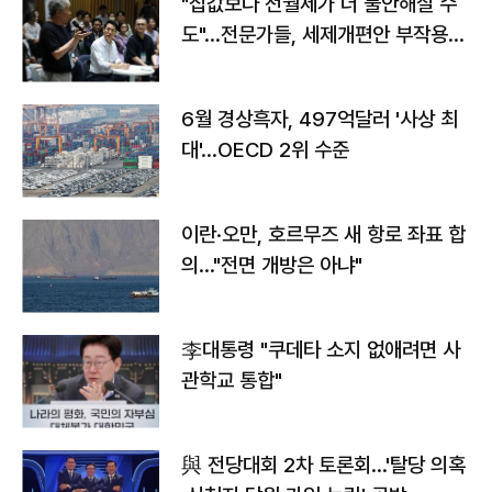
"집값보다 전월세가 더 불안해질 수
도"…전문가들, 세제개편안 부작용
우려
6월 경상흑자, 497억달러 '사상 최
대'…OECD 2위 수준
이란·오만, 호르무즈 새 항로 좌표 합
의…"전면 개방은 아냐"
李대통령 "쿠데타 소지 없애려면 사
관학교 통합"
與 전당대회 2차 토론회…'탈당 의혹